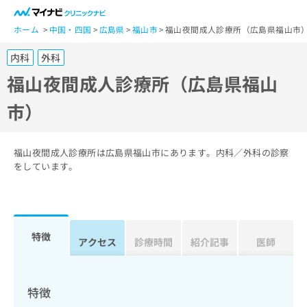
一
般
ホーム
中国・四国
広島県
福山市
福山夜間成人診療所（広島県福山市
ユ
内科
外科
ー
ザ
福山夜間成人診療所（広島県福山
ー
市）
の
方
は
こ
福山夜間成人診療所は広島県福山市にあります。内科／外科の診察
ち
をしています。
ら
医
マ
療
イ
特徴
関
アクセス
診療時間
紹介記事
医師
ナ
係
ビ
者
ク
の
リ
特徴
方
ニ