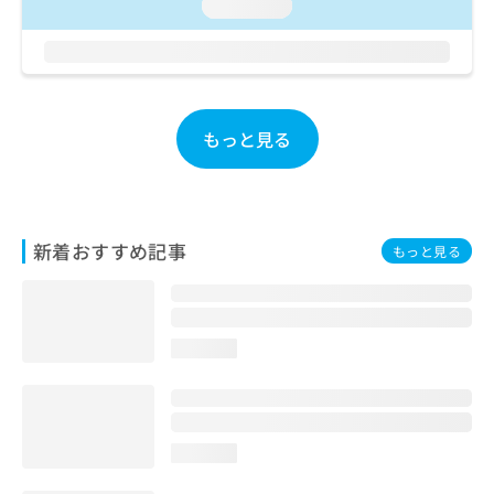
ご了
loading...
ら
み
承く
は
ださ
こ
無
い。
ち
料
ら
情
報
もっと見る
拡
掲
充
載
の
情
お
報
申
の
新着おすすめ記事
もっと見る
し
修
込
正
み
は
は
こ
こ
ち
loading...
ち
ら
ら
そ
の
loading...
他
の