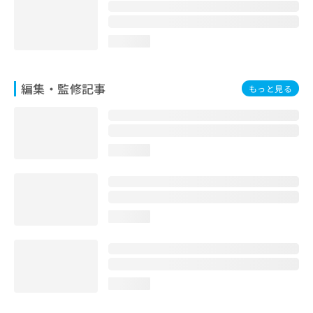
お
問
い
loading...
合
わ
せ
編集・監修記事
もっと見る
は
こ
ち
ら
loading...
loading...
loading...