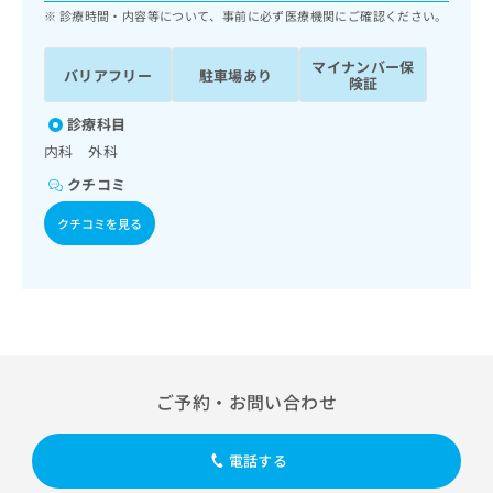
ッ
は
診療時間・内容等について、事前に必ず医療機関にご確認ください。
ク
こ
ナ
ち
マイナンバー保
バリアフリー
駐車場あり
ビ
険証
ら
に
関
診療科目
広
す
広
内科 外科
告
る
告
代
クチコミ
お
出
理
問
稿
クチコミを見る
店
い
の
合
の
お
わ
方
問
せ
い
は
は
合
こ
こ
わ
ち
ち
せ
ら
ら
は
ご予約・お問い合わせ
こ
こち
ち
広
らは
広
ら
告
電話する
マイ
告
出
ナビ