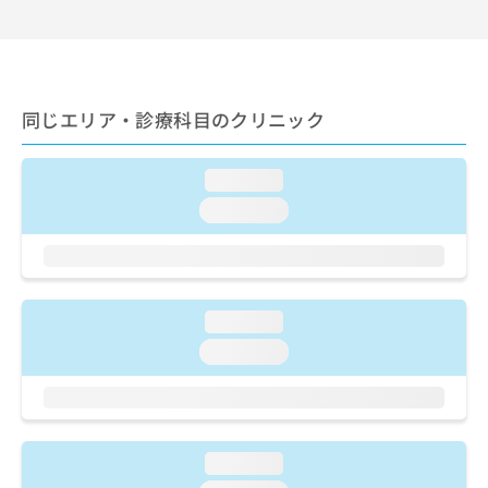
出
稿
クリ
資
稿
ニッ
の
料
クナ
の
お
の
ビサ
お
問
ご
イト
問
い
請
への
い
同じエリア・診療科目のクリニック
合
お問
求
合
合せ
わ
は
フォ
わ
せ
こ
ーム
loading...
せ
は
ち
とな
は
こ
ら
loading...
りま
こ
ち
す。
ち
ら
クリ
無
ら
ニッ
料
クの
資
情
予
料
loading...
報
約・
の
症状
拡
loading...
のご
ご
充
相談
請
の
など
求
お
はで
は
申
きま
こ
せん
し
loading...
ので
ち
込