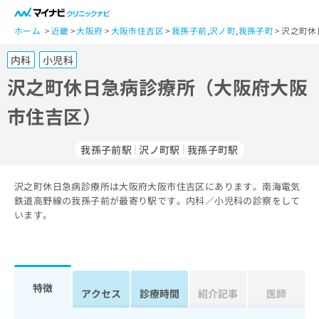
一
般
ホーム
近畿
大阪府
大阪市住吉区
我孫子前
,
沢ノ町
,
我孫子町
沢之町休
ユ
内科
小児科
ー
ザ
沢之町休日急病診療所（大阪府大阪
ー
市住吉区）
の
方
は
我孫子前駅
沢ノ町駅
我孫子町駅
こ
ち
沢之町休日急病診療所は大阪府大阪市住吉区にあります。南海電気
ら
鉄道高野線の我孫子前が最寄り駅です。内科／小児科の診察をして
います。
医
マ
療
イ
関
ナ
係
ビ
者
ク
特徴
アクセス
診療時間
紹介記事
医師
の
リ
方
ニ