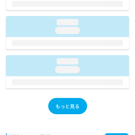
ご了
ら
み
承く
は
ださ
こ
無
い。
ち
料
loading...
ら
情
loading...
報
拡
掲
充
載
の
情
お
報
loading...
申
の
loading...
し
修
込
正
み
は
は
こ
こ
ち
ち
ら
もっと見る
ら
そ
の
他
の