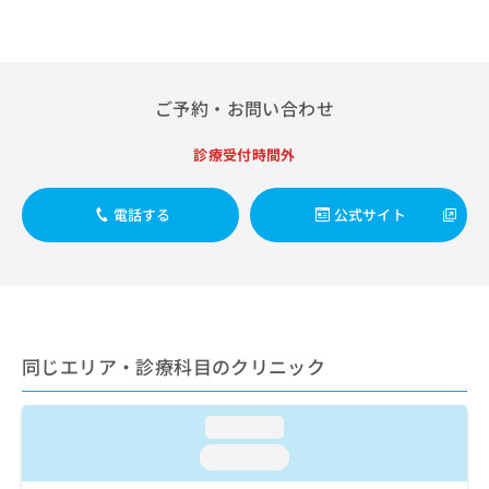
出
稿
クリ
資
稿
ニッ
の
料
クナ
の
お
の
ビサ
お
問
ご
イト
問
い
請
への
ご予約・お問い合わせ
い
合
お問
求
合
合せ
わ
は
診療受付時間外
フォ
わ
せ
こ
ーム
せ
は
ち
とな
は
こ
ら
りま
電話する
公式サイト
こ
ち
す。
ち
ら
クリ
無
ら
ニッ
料
クの
資
情
予
料
報
約・
の
症状
拡
のご
同じエリア・診療科目のクリニック
ご
充
相談
請
の
など
求
お
はで
loading...
は
申
きま
こ
せん
し
loading...
ので
ち
込