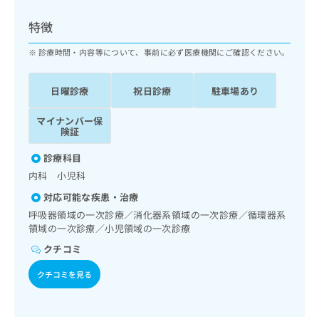
ッ
は
ク
こ
特徴
ナ
ち
ビ
診療時間・内容等について、事前に必ず医療機関にご確認ください。
ら
に
関
広
日曜診療
祝日診療
駐車場あり
す
広
告
る
告
代
マイナンバー保
お
出
険証
理
問
稿
店
い
の
診療科目
合
の
お
内科 小児科
わ
方
問
せ
い
は
対応可能な疾患・治療
は
合
こ
呼吸器領域の一次診療／消化器系領域の一次診療／循環器系
こ
わ
ち
領域の一次診療／小児領域の一次診療
ち
せ
ら
クチコミ
ら
は
こ
クチコミを見る
こち
ち
広
らは
広
ら
告
マイ
告
出
ナビ