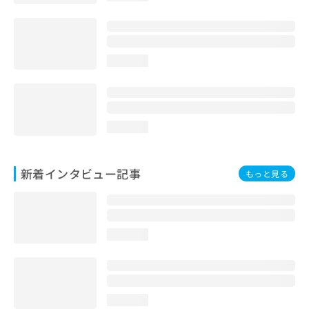
loading...
loading...
新着インタビュー記事
もっと見る
loading...
loading...