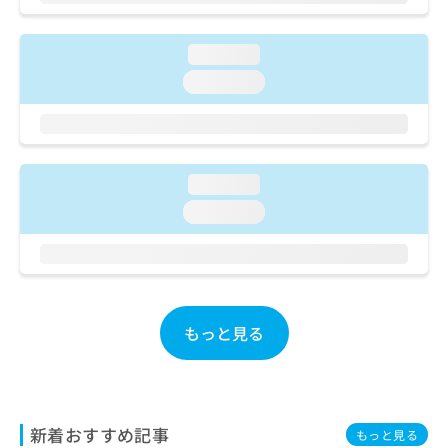
ご了
ら
み
承く
は
ださ
こ
無
い。
loading...
ち
料
loading...
ら
情
報
拡
掲
充
載
の
情
loading...
お
報
loading...
申
の
し
修
込
正
み
は
は
こ
こ
ち
もっと見る
ち
ら
ら
そ
の
他
新着おすすめ記事
もっと見る
の