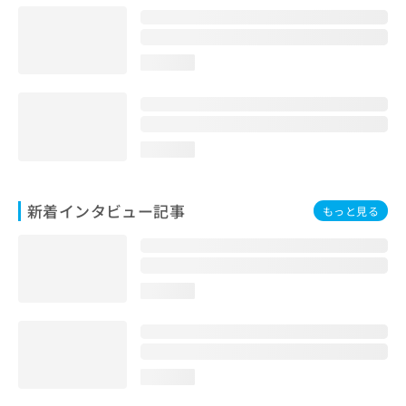
loading...
loading...
新着インタビュー記事
もっと見る
loading...
loading...