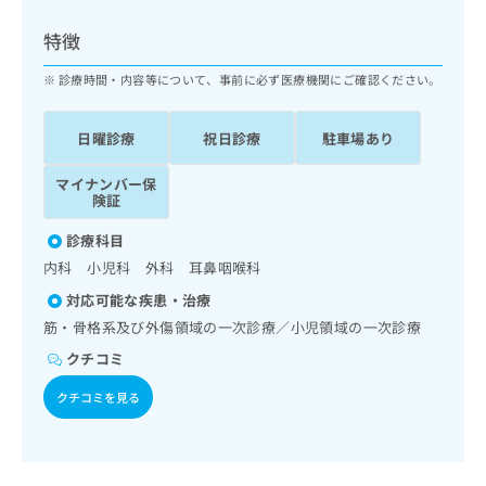
ッ
は
ク
こ
特徴
ナ
ち
ビ
診療時間・内容等について、事前に必ず医療機関にご確認ください。
ら
に
関
広
日曜診療
祝日診療
駐車場あり
す
広
告
る
告
代
マイナンバー保
お
出
険証
理
問
稿
店
い
の
診療科目
合
の
お
内科 小児科 外科 耳鼻咽喉科
わ
方
問
せ
い
は
対応可能な疾患・治療
は
合
こ
筋・骨格系及び外傷領域の一次診療／小児領域の一次診療
こ
わ
ち
ち
クチコミ
せ
ら
ら
は
クチコミを見る
こ
こち
ち
広
らは
広
ら
告
マイ
告
出
ナビ