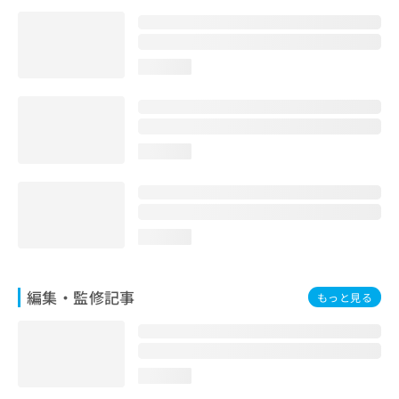
お
問
い
合
loading...
わ
せ
は
こ
loading...
ち
ら
loading...
編集・監修記事
もっと見る
loading...