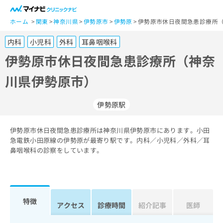
一
般
ホーム
関東
神奈川県
伊勢原市
伊勢原
伊勢原市休日夜間急患診療所（
ユ
内科
小児科
外科
耳鼻咽喉科
ー
ザ
伊勢原市休日夜間急患診療所（神奈
ー
川県伊勢原市）
の
方
は
伊勢原駅
こ
ち
伊勢原市休日夜間急患診療所は神奈川県伊勢原市にあります。小田
ら
急電鉄小田原線の伊勢原が最寄り駅です。内科／小児科／外科／耳
鼻咽喉科の診察をしています。
医
マ
療
イ
関
ナ
係
ビ
者
ク
特徴
アクセス
診療時間
紹介記事
医師
の
リ
方
ニ