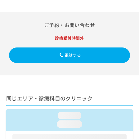
出
稿
クリ
資
稿
ニッ
の
料
クナ
の
お
の
ビサ
お
問
ご
イト
ご予約・お問い合わせ
問
い
請
への
い
合
お問
求
診療受付時間外
合
合せ
わ
は
フォ
わ
せ
こ
ーム
せ
は
ち
電話する
とな
は
こ
ら
りま
こ
ち
す。
ち
ら
クリ
無
ら
ニッ
料
クの
資
情
予
料
報
約・
同じエリア・診療科目のクリニック
の
症状
拡
のご
ご
充
相談
請
の
など
loading...
求
お
はで
は
申
きま
loading...
こ
せん
し
ので
ち
込