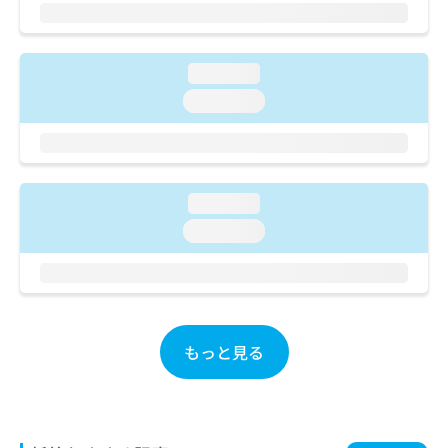
ご了
ら
み
承く
は
ださ
こ
無
い。
ち
料
loading...
ら
情
loading...
報
拡
掲
充
載
の
情
お
報
loading...
申
の
loading...
し
修
込
正
み
は
は
こ
こ
ち
ち
ら
もっと見る
ら
そ
の
他
の