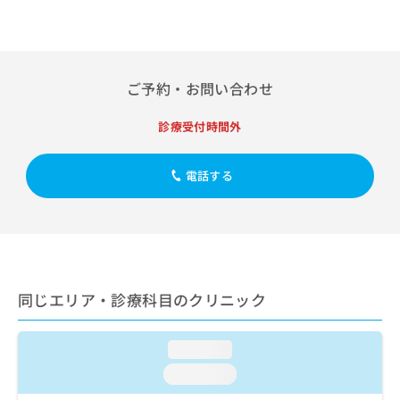
出
稿
クリ
資
稿
ニッ
の
料
クナ
の
お
の
ビサ
お
問
ご
イト
問
い
請
への
ご予約・お問い合わせ
い
合
お問
求
合
合せ
わ
は
診療受付時間外
フォ
わ
せ
こ
ーム
せ
は
ち
とな
は
こ
ら
りま
電話する
こ
ち
す。
ち
ら
クリ
無
ら
ニッ
料
クの
資
情
予
料
報
約・
の
症状
拡
のご
同じエリア・診療科目のクリニック
ご
充
相談
請
の
など
求
お
はで
loading...
は
申
きま
こ
せん
し
loading...
ので
ち
込