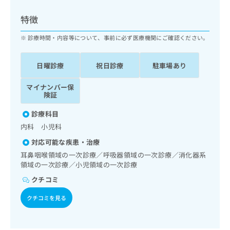
ッ
は
ク
こ
特徴
ナ
ち
ビ
診療時間・内容等について、事前に必ず医療機関にご確認ください。
ら
に
関
広
日曜診療
祝日診療
駐車場あり
す
広
告
る
告
代
マイナンバー保
お
出
険証
理
問
稿
店
い
の
診療科目
合
の
お
内科 小児科
わ
方
問
せ
い
は
対応可能な疾患・治療
は
合
こ
耳鼻咽喉領域の一次診療／呼吸器領域の一次診療／消化器系
こ
わ
ち
領域の一次診療／小児領域の一次診療
ち
せ
ら
クチコミ
ら
は
こ
クチコミを見る
こち
ち
広
らは
広
ら
告
マイ
告
出
ナビ