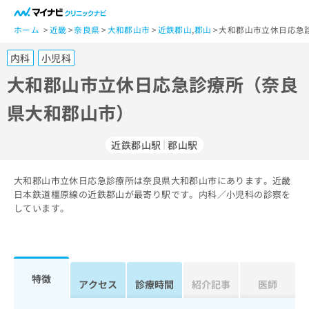
一
般
ホーム
近畿
奈良県
大和郡山市
近鉄郡山
,
郡山
大和郡山市立休日応急
ユ
内科
小児科
ー
ザ
大和郡山市立休日応急診療所（奈良
ー
県大和郡山市）
の
方
は
近鉄郡山駅
郡山駅
こ
ち
大和郡山市立休日応急診療所は奈良県大和郡山市にあります。近畿
ら
日本鉄道橿原線の近鉄郡山が最寄り駅です。内科／小児科の診察を
しています。
医
マ
療
イ
関
ナ
係
ビ
者
ク
特徴
アクセス
診療時間
紹介記事
医師
の
リ
方
ニ