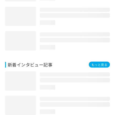
loading...
loading...
新着インタビュー記事
もっと見る
loading...
loading...