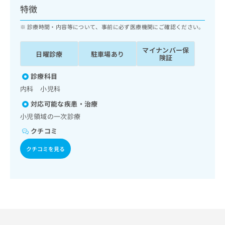
ッ
は
特徴
ク
こ
ナ
診療時間・内容等について、事前に必ず医療機関にご確認ください。
ち
ビ
ら
に
マイナンバー保
日曜診療
駐車場あり
関
険証
広
す
広
告
る
診療科目
告
代
お
出
内科 小児科
理
問
稿
対応可能な疾患・治療
店
い
の
合
の
小児領域の一次診療
お
わ
方
問
クチコミ
せ
い
は
は
合
クチコミを見る
こ
こ
わ
ち
ち
せ
ら
ら
は
こ
こち
ち
広
らは
広
ら
告
マイ
告
出
ナビ