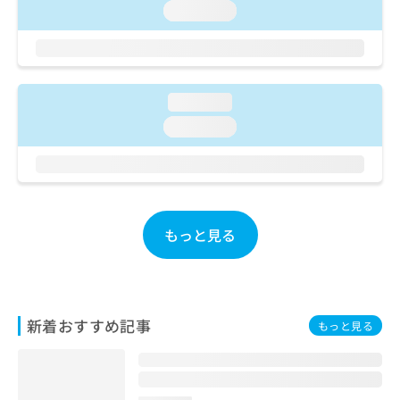
ご了
ら
み
loading...
承く
は
ださ
こ
無
い。
ち
料
ら
情
報
loading...
拡
掲
loading...
充
載
の
情
お
報
申
の
し
修
込
正
もっと見る
み
は
は
こ
こ
ち
ち
ら
ら
新着おすすめ記事
もっと見る
そ
の
他
の