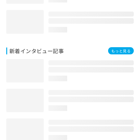
loading...
新着インタビュー記事
もっと見る
loading...
loading...
loading...