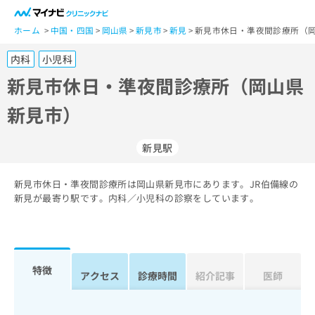
一
般
ホーム
中国・四国
岡山県
新見市
新見
新見市休日・準夜間診療所（岡
ユ
内科
小児科
ー
ザ
新見市休日・準夜間診療所（岡山県
ー
新見市）
の
方
は
新見駅
こ
ち
新見市休日・準夜間診療所は岡山県新見市にあります。JR伯備線の
ら
新見が最寄り駅です。内科／小児科の診察をしています。
医
マ
療
イ
関
ナ
係
ビ
特徴
アクセス
診療時間
紹介記事
医師
者
ク
の
リ
方
ニ