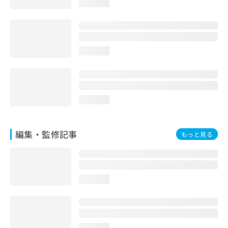
loading...
お
問
い
合
わ
loading...
せ
は
こ
ち
ら
loading...
編集・監修記事
もっと見る
loading...
loading...