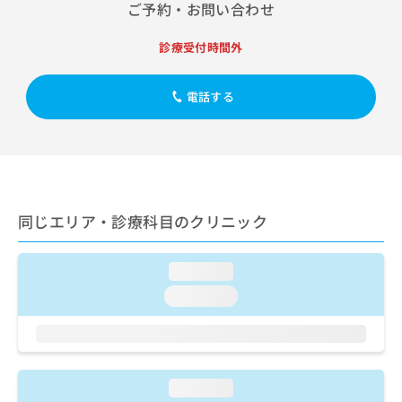
出
ご予約・お問い合わせ
稿
クリ
資
稿
ニッ
の
料
クナ
の
お
の
診療受付時間外
ビサ
お
問
ご
イト
問
い
請
への
い
電話する
合
お問
求
合
合せ
わ
は
フォ
わ
せ
こ
ーム
せ
は
ち
とな
は
こ
ら
りま
こ
ち
す。
ち
ら
クリ
無
同じエリア・診療科目のクリニック
ら
ニッ
料
クの
資
情
予
料
報
約・
loading...
の
症状
拡
loading...
のご
ご
充
相談
請
の
など
求
お
はで
は
申
きま
こ
せん
し
loading...
ので
ち
込