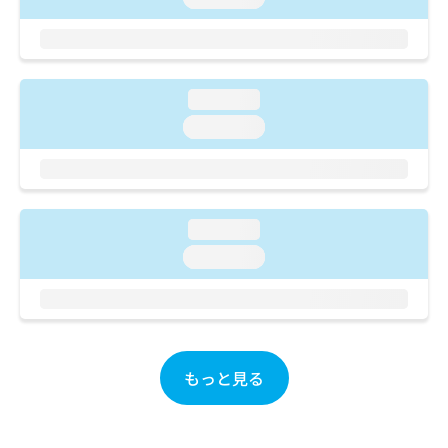
ご了
ら
み
承く
は
ださ
こ
無
い。
ち
料
ら
情
loading...
報
loading...
拡
掲
充
載
の
情
お
報
申
の
loading...
し
修
込
正
loading...
み
は
は
こ
こ
ち
ち
ら
ら
もっと見る
そ
の
他
の