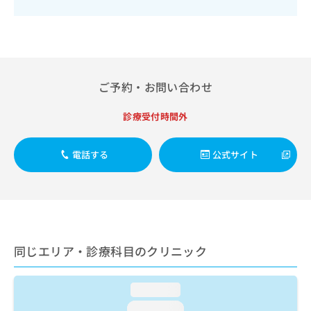
出
稿
クリ
資
稿
ニッ
の
料
クナ
の
お
の
ビサ
お
問
ご
イト
問
い
請
への
い
合
お問
求
ご予約・お問い合わせ
合
合せ
わ
は
フォ
わ
せ
こ
ーム
せ
診療受付時間外
は
ち
とな
は
こ
ら
りま
こ
ち
す。
電話する
公式サイト
ち
ら
クリ
無
ら
ニッ
料
クの
資
情
予
料
報
約・
の
症状
拡
のご
ご
充
相談
請
の
同じエリア・診療科目のクリニック
など
求
お
はで
は
申
きま
こ
せん
loading...
し
ので
ち
込
loading...