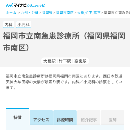
一
般
ホーム
九州・沖縄
福岡県
福岡市南区
大橋
,
竹下
,
高宮
福岡市立南急患
ユ
内科
小児科
ー
ザ
福岡市立南急患診療所（福岡県福岡
ー
市南区）
の
方
は
大橋駅
竹下駅
高宮駅
こ
ち
福岡市立南急患診療所は福岡県福岡市南区にあります。西日本鉄道
ら
天神大牟田線の大橋が最寄り駅です。内科／小児科の診察をしてい
ます。
医
マ
療
イ
関
ナ
係
ビ
者
ク
特徴
アクセス
診療時間
紹介記事
医師
の
リ
方
ニ