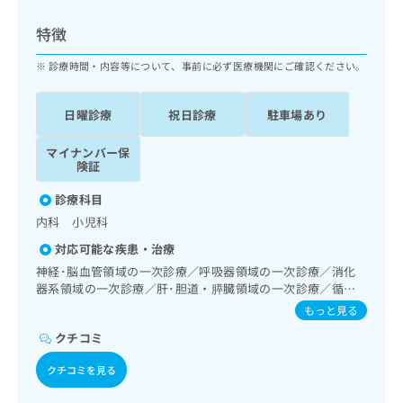
ッ
は
ク
こ
特徴
ナ
ち
ビ
診療時間・内容等について、事前に必ず医療機関にご確認ください。
ら
に
関
広
日曜診療
祝日診療
駐車場あり
す
広
告
る
告
代
マイナンバー保
お
出
険証
理
問
稿
店
い
の
診療科目
合
の
お
内科 小児科
わ
方
問
せ
い
は
対応可能な疾患・治療
は
合
こ
神経･脳血管領域の一次診療／呼吸器領域の一次診療／消化
こ
わ
ち
器系領域の一次診療／肝･胆道・膵臓領域の一次診療／循環
ち
せ
器系領域の一次診療／腎･泌尿器系領域の一次診療／内分泌･
ら
もっと見る
ら
は
代謝･栄養領域の一次診療／血液・免疫系領域の一次診療／
こ
クチコミ
小児領域の一次診療
こち
ち
広
らは
クチコミを見る
広
ら
告
マイ
告
出
ナビ