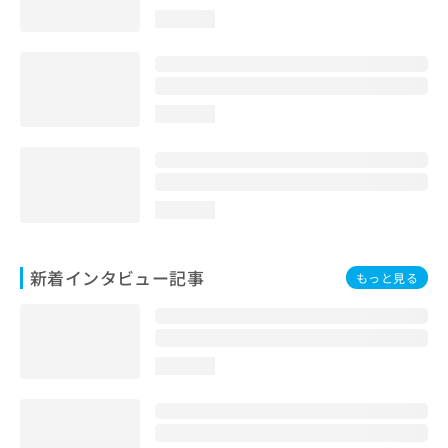
loading...
loading...
loading...
新着インタビュー記事
もっと見る
loading...