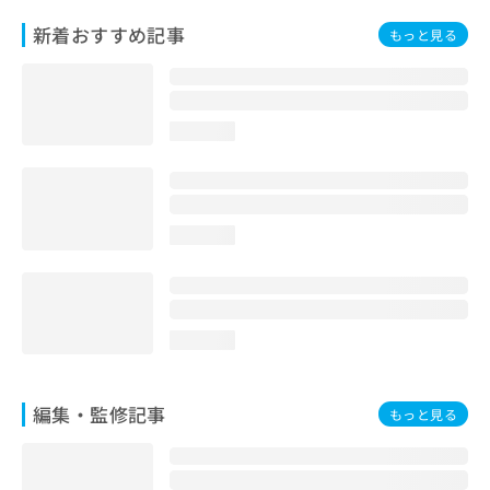
お
新着おすすめ記事
もっと見る
問
い
合
わ
せ
loading...
は
こ
ち
ら
loading...
loading...
編集・監修記事
もっと見る