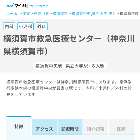
一
般
ホーム
関東
神奈川県
横須賀市
横須賀中央
,
県立大学
,
汐入
横須賀市救
ユ
内科
小児科
外科
ー
ザ
横須賀市救急医療センター（神奈川
ー
県横須賀市）
の
方
は
横須賀中央駅
県立大学駅
汐入駅
こ
ち
横須賀市救急医療センターは神奈川県横須賀市にあります。京浜急
ら
行電鉄本線の横須賀中央が最寄り駅です。内科／小児科／外科の診
察をしています。
医
マ
療
イ
関
ナ
係
ビ
者
ク
特徴
アクセス
診療時間
紹介記事
医師
の
リ
方
ニ