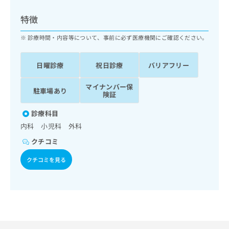
ッ
は
ク
こ
特徴
ナ
ち
ビ
診療時間・内容等について、事前に必ず医療機関にご確認ください。
ら
に
関
広
日曜診療
祝日診療
バリアフリー
す
広
告
る
告
代
マイナンバー保
お
出
駐車場あり
険証
理
問
稿
店
い
の
診療科目
合
の
お
内科 小児科 外科
わ
方
問
せ
い
は
クチコミ
は
合
こ
こ
クチコミを見る
わ
ち
ち
せ
ら
ら
は
こ
こち
ち
広
らは
広
ら
告
マイ
告
出
ナビ