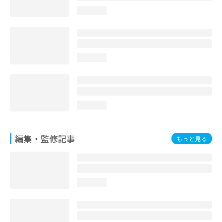
お
loading...
問
い
合
わ
せ
loading...
は
こ
ち
ら
loading...
編集・監修記事
もっと見る
loading...