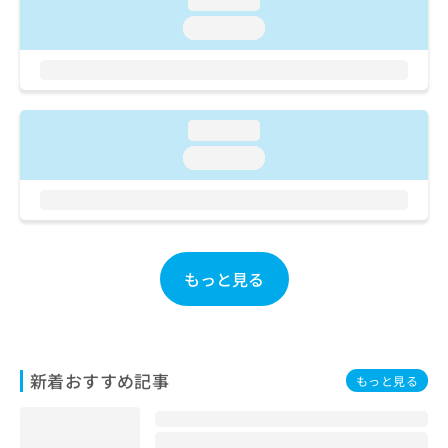
loading...
ご了
ら
み
承く
loading...
は
ださ
こ
無
い。
ち
料
ら
情
報
loading...
拡
掲
充
載
loading...
の
情
お
報
申
の
し
修
込
正
み
は
もっと見る
は
こ
こ
ち
ち
ら
ら
新着おすすめ記事
そ
もっと見る
の
他
の