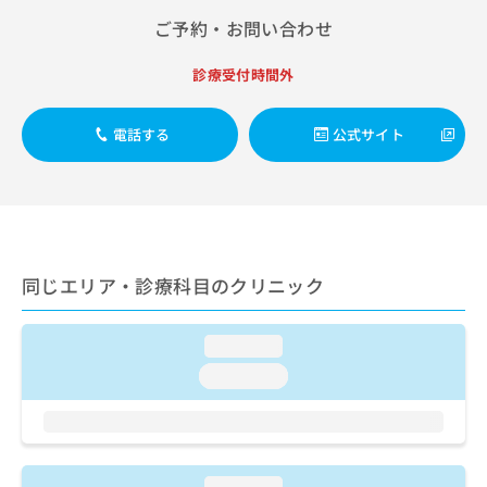
出
稿
クリ
資
ご予約・お問い合わせ
稿
ニッ
の
料
クナ
の
お
の
ビサ
お
問
診療受付時間外
ご
イト
問
い
請
への
い
合
お問
求
電話する
公式サイト
合
合せ
わ
は
フォ
わ
せ
こ
ーム
せ
は
ち
とな
は
こ
ら
りま
こ
ち
す。
ち
ら
クリ
無
ら
ニッ
料
同じエリア・診療科目のクリニック
クの
資
情
予
料
報
約・
の
症状
拡
loading...
のご
ご
充
loading...
相談
請
の
など
求
お
はで
は
申
きま
こ
せん
し
ので
ち
込