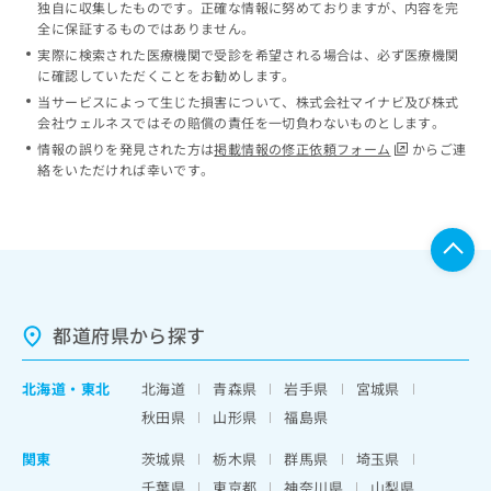
独自に収集したものです。正確な情報に努めておりますが、内容を完
全に保証するものではありません。
実際に検索された医療機関で受診を希望される場合は、必ず医療機関
に確認していただくことをお勧めします。
当サービスによって生じた損害について、株式会社マイナビ及び株式
会社ウェルネスではその賠償の責任を一切負わないものとします。
情報の誤りを発見された方は
掲載情報の修正依頼フォーム
からご連
絡をいただければ幸いです。
都道府県から探す
北海道
・
東北
北海道
青森県
岩手県
宮城県
秋田県
山形県
福島県
関東
茨城県
栃木県
群馬県
埼玉県
千葉県
東京都
神奈川県
山梨県