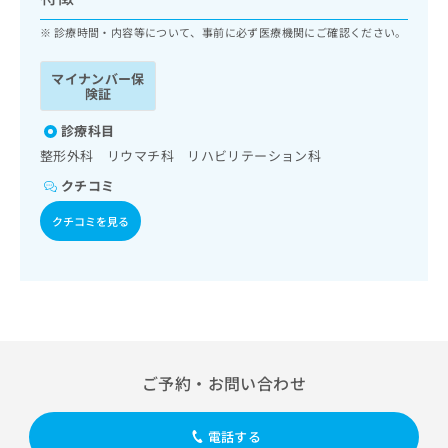
ッ
は
ク
診療時間・内容等について、事前に必ず医療機関にご確認ください。
こ
ナ
ち
ビ
ら
マイナンバー保
に
険証
関
広
す
診療科目
広
告
る
告
整形外科 リウマチ科 リハビリテーション科
代
お
出
クチコミ
理
問
稿
店
い
の
クチコミを見る
合
の
お
わ
方
問
せ
い
は
は
合
こ
こ
わ
ち
ち
せ
ら
ら
は
こ
ご予約・お問い合わせ
こち
ち
広
らは
広
ら
告
マイ
告
出
電話する
ナビ