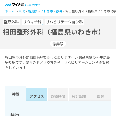
一
般
ホーム
東北
福島県
いわき市
赤井
相田整形外科（福島県いわき市 赤
ユ
整形外科
リウマチ科
リハビリテーション科
ー
ザ
相田整形外科（福島県いわき市）
ー
の
赤井駅
方
は
こ
相田整形外科は福島県いわき市にあります。JR磐越東線の赤井が最
寄り駅です。整形外科／リウマチ科／リハビリテーション科の診察
ち
をしています。
ら
医
マ
療
イ
関
ナ
特徴
アクセス
診療時間
紹介記事
医師
係
ビ
者
ク
の
リ
方
ニ
特徴