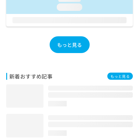
ご了
ら
み
承く
loading...
は
ださ
こ
無
い。
ち
料
ら
情
報
拡
掲
もっと見る
充
載
の
情
お
報
申
の
し
修
新着おすすめ記事
もっと見る
込
正
み
は
は
こ
こ
ち
ち
ら
loading...
ら
そ
の
他
loading...
の