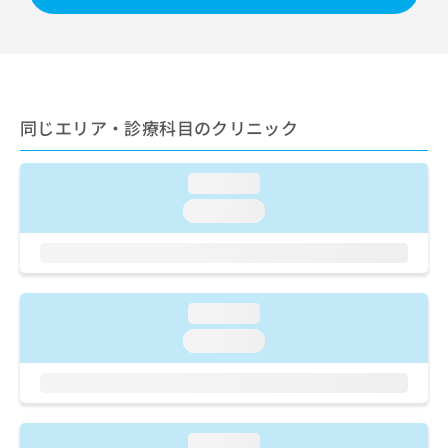
出
稿
クリ
資
稿
ニッ
の
料
クナ
の
お
の
ビサ
お
問
ご
イト
問
い
請
への
い
合
お問
求
同じエリア・診療科目のクリニック
合
合せ
わ
は
フォ
わ
せ
こ
ーム
せ
は
ち
とな
loading...
は
こ
ら
りま
こ
ち
loading...
す。
ち
ら
クリ
無
ら
ニッ
料
クの
資
情
予
料
報
約・
loading...
の
症状
拡
のご
ご
充
loading...
相談
請
の
など
求
お
はで
は
申
きま
こ
せん
し
ので
ち
込
loading...