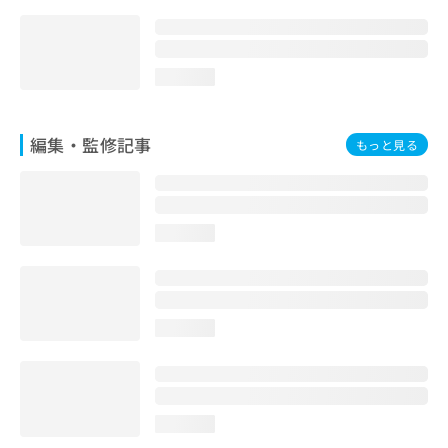
お
問
い
合
loading...
わ
せ
は
編集・監修記事
もっと見る
こ
ち
ら
loading...
loading...
loading...