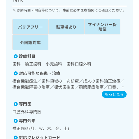
ッ
は
ク
診療時間・内容等について、事前に必ず医療機関にご確認ください。
こ
ナ
ち
ビ
ら
マイナンバー保
バリアフリー
駐車場あり
に
険証
関
広
す
広
外国語対応
告
る
告
代
お
出
診療科目
理
問
稿
歯科 矯正歯科 小児歯科 歯科口腔外科
店
い
の
合
の
お
対応可能な疾患・治療
わ
方
問
摂食機能療法／歯科領域の一次診療／成人の歯科矯正治療／
せ
い
は
摂食機能障害の治療／埋伏歯抜歯／顎関節症治療／口唇、舌
は
合
こ
若しくは口腔粘膜の炎症、外傷又は腫瘍の治療
もっと見る
こ
わ
ち
ち
せ
専門医
ら
ら
は
口腔外科専門医
こ
こち
専門外来
ち
広
らは
広
ら
矯正歯科(月、火、木、金、土)
告
マイ
告
出
ナビ
対応クレジットカード