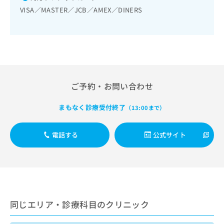
出
稿
クリ
資
VISA／MASTER／JCB／AMEX／DINERS
稿
ニッ
の
料
クナ
の
お
の
ビサ
お
問
ご
イト
問
い
請
への
い
合
お問
求
合
合せ
わ
は
フォ
わ
せ
こ
ーム
せ
は
ご予約・お問い合わせ
ち
とな
は
こ
ら
りま
こ
ち
す。
まもなく診療受付終了
（13:00まで）
ち
ら
クリ
無
ら
ニッ
料
クの
電話する
公式サイト
資
情
予
料
報
約・
の
症状
拡
のご
ご
充
相談
請
の
など
求
お
はで
は
申
きま
同じエリア・診療科目のクリニック
こ
せん
し
ので
ち
込