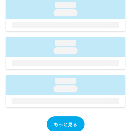
ご了
ら
み
loading...
承く
は
ださ
loading...
こ
無
い。
ち
料
ら
情
報
拡
掲
loading...
充
載
の
loading...
情
お
報
申
の
し
修
込
正
み
は
loading...
は
こ
loading...
こ
ち
ち
ら
ら
そ
の
他
もっと見る
の