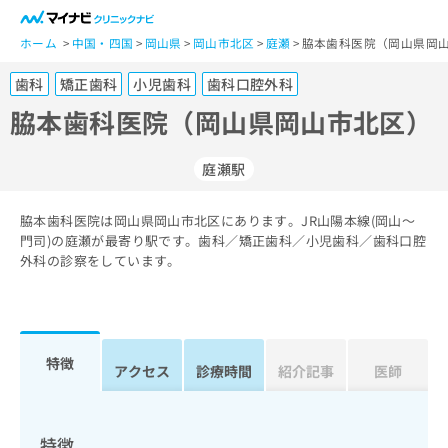
一
般
ホーム
中国・四国
岡山県
岡山市北区
庭瀬
脇本歯科医院（岡山県岡山
ユ
歯科
矯正歯科
小児歯科
歯科口腔外科
ー
ザ
脇本歯科医院（岡山県岡山市北区）
ー
の
庭瀬駅
方
は
こ
脇本歯科医院は岡山県岡山市北区にあります。JR山陽本線(岡山～
門司)の庭瀬が最寄り駅です。歯科／矯正歯科／小児歯科／歯科口腔
ち
外科の診察をしています。
ら
医
マ
療
イ
関
ナ
特徴
アクセス
診療時間
紹介記事
医師
係
ビ
者
ク
の
リ
方
ニ
特徴