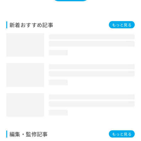
お
問
い
合
新着おすすめ記事
もっと見る
わ
せ
は
こ
loading...
ち
ら
loading...
loading...
編集・監修記事
もっと見る