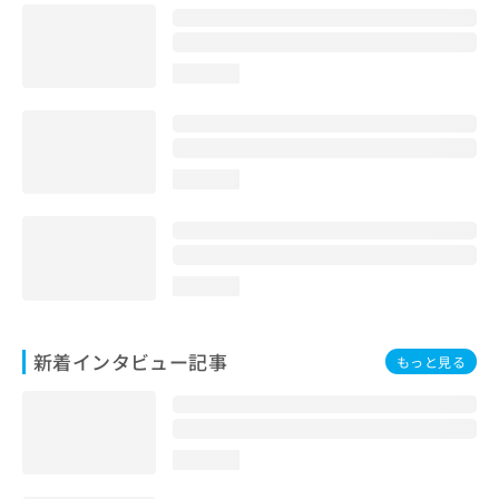
loading...
loading...
loading...
新着インタビュー記事
もっと見る
loading...