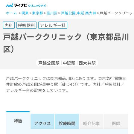
一
般
ホーム
関東
東京都
品川区
戸越公園
,
中延
,
西大井
戸越パーククリニッ
ユ
内科
呼吸器科
アレルギー科
ー
ザ
戸越パーククリニック（東京都品川
ー
区）
の
方
は
戸越公園駅
中延駅
西大井駅
こ
ち
戸越パーククリニックは東京都品川区にあります。東京急行電鉄大
ら
井町線の戸越公園が最寄り駅（徒歩4分）です。内科／呼吸器科／
アレルギー科の診察をしています。
医
マ
療
イ
関
ナ
係
ビ
者
ク
特徴
アクセス
診療時間
紹介記事
医師
の
リ
方
ニ