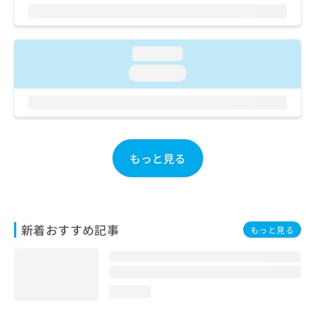
ご了
ら
み
承く
は
ださ
こ
無
い。
ち
料
loading...
ら
情
loading...
報
拡
掲
充
載
の
情
お
報
申
の
もっと見る
し
修
込
正
み
は
は
こ
こ
ち
新着おすすめ記事
もっと見る
ち
ら
ら
そ
の
loading...
他
の