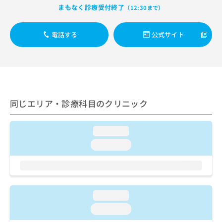
出
稿
クリ
資
まもなく診療受付終了
（12:30まで）
稿
ニッ
の
料
クナ
の
お
の
ビサ
お
問
電話する
公式サイト
ご
イト
問
い
請
への
い
合
お問
求
合
合せ
わ
は
フォ
わ
せ
こ
ーム
せ
は
ち
とな
は
こ
ら
りま
こ
同じエリア・診療科目のクリニック
ち
す。
ち
ら
クリ
無
ら
ニッ
料
クの
loading...
資
情
予
loading...
料
報
約・
の
症状
拡
のご
ご
充
相談
請
の
など
求
お
はで
loading...
は
申
きま
こ
せん
し
loading...
ので
ち
込