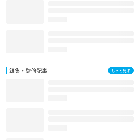
お
問
い
loading...
合
わ
せ
は
こ
loading...
ち
ら
編集・監修記事
もっと見る
loading...
loading...