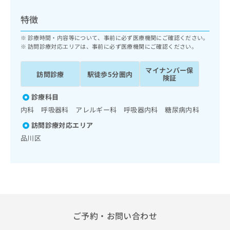
ッ
は
ク
こ
特徴
ナ
ち
ビ
診療時間・内容等について、事前に必ず医療機関にご確認ください。
ら
に
訪問診療対応エリアは、事前に必ず医療機関にご確認ください。
関
広
す
広
マイナンバー保
告
訪問診療
駅徒歩5分圏内
る
険証
告
代
お
出
理
診療科目
問
稿
店
い
の
内科 呼吸器科 アレルギー科 呼吸器内科 糖尿病内科
合
の
お
訪問診療対応エリア
わ
方
問
品川区
せ
い
は
は
合
こ
こ
わ
ち
ち
せ
ら
ら
は
こ
こち
ち
広
らは
広
ら
告
ご予約・お問い合わせ
マイ
告
出
ナビ