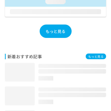
ご了
loading...
ら
み
承く
は
ださ
こ
無
い。
ち
料
ら
情
報
もっと見る
拡
掲
充
載
の
情
お
報
申
の
新着おすすめ記事
もっと見る
し
修
込
正
み
は
は
こ
こ
ち
loading...
ち
ら
ら
そ
の
loading...
他
の