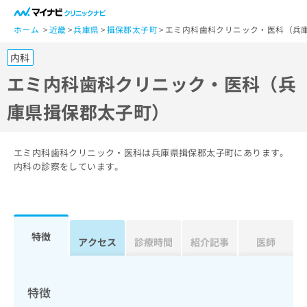
一
般
ホーム
近畿
兵庫県
揖保郡太子町
エミ内科歯科クリニック・医科（兵
ユ
内科
ー
ザ
エミ内科歯科クリニック・医科（兵
ー
庫県揖保郡太子町）
の
方
は
こ
エミ内科歯科クリニック・医科は兵庫県揖保郡太子町にあります。
ち
内科の診察をしています。
ら
医
マ
療
イ
特徴
関
アクセス
診療時間
紹介記事
医師
ナ
係
ビ
者
ク
の
リ
特徴
方
ニ