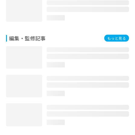
お
問
い
loading...
合
わ
せ
編集・監修記事
もっと見る
は
こ
ち
ら
loading...
loading...
loading...