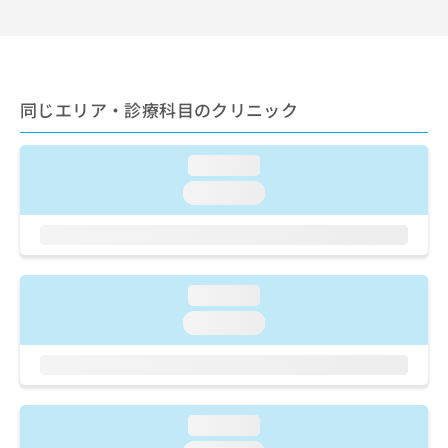
出
稿
クリ
資
稿
ニッ
の
料
クナ
の
お
の
ビサ
お
問
ご
イト
問
い
請
への
い
同じエリア・診療科目のクリニック
合
お問
求
合
合せ
わ
は
フォ
わ
せ
こ
ーム
loading...
せ
は
ち
とな
は
こ
ら
loading...
りま
こ
ち
す。
ち
ら
クリ
無
ら
ニッ
料
クの
資
情
予
料
loading...
報
約・
の
症状
拡
loading...
のご
ご
充
相談
請
の
など
求
お
はで
は
申
きま
こ
せん
し
loading...
ので
ち
込