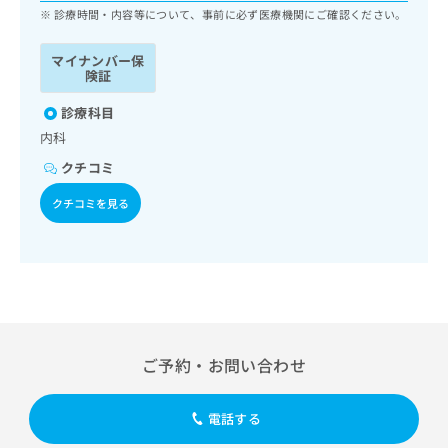
ッ
は
診療時間・内容等について、事前に必ず医療機関にご確認ください。
ク
こ
ナ
ち
マイナンバー保
ビ
険証
ら
に
関
診療科目
広
す
広
内科
告
る
告
代
クチコミ
お
出
理
問
稿
クチコミを見る
店
い
の
合
の
お
わ
方
問
せ
い
は
は
合
こ
こ
わ
ち
ち
せ
ら
ら
は
ご予約・お問い合わせ
こ
こち
ち
広
らは
広
ら
告
電話する
マイ
告
出
ナビ