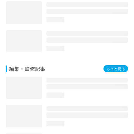
お
問
い
loading...
合
わ
せ
は
こ
loading...
ち
ら
編集・監修記事
もっと見る
loading...
loading...