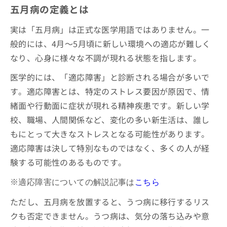
五月病の定義とは
お
問
い
実は「五月病」は正式な医学用語ではありません。一
合
般的には、4月～5月頃に新しい環境への適応が難しく
わ
なり、心身に様々な不調が現れる状態を指します。
せ
は
医学的には、「適応障害」と診断される場合が多いで
こ
ち
す。適応障害とは、特定のストレス要因が原因で、情
ら
緒面や行動面に症状が現れる精神疾患です。新しい学
校、職場、人間関係など、変化の多い新生活は、誰し
もにとって大きなストレスとなる可能性があります。
適応障害は決して特別なものではなく、多くの人が経
験する可能性のあるものです。
※
適応障害についての解説記事は
こちら
ただし、五月病を放置すると、うつ病に移行するリス
クも否定できません。うつ病は、気分の落ち込みや意