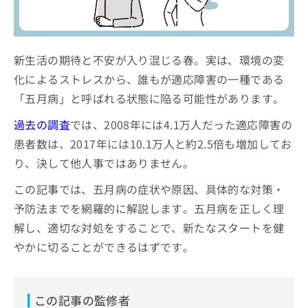
ッ
は
ク
こ
ナ
ち
ビ
ら
新生活の期待と不安が入り混じる春。実は、環境の変
に
関
化によるストレスから、誰もが適応障害の一種である
広
す
広
「五月病」と呼ばれる状態に陥る可能性があります。
告
る
告
代
お
出
過去の調査
では、2008年には4.1万人だった適応障害の
理
問
稿
患者数は、2017年には10.1万人と約2.5倍も増加してお
店
い
の
合
の
お
り、決して他人事ではありません。
わ
方
問
せ
この記事では、五月病の症状や原因、具体的な対策・
い
は
は
合
こ
予防法までを網羅的に解説します。五月病を正しく理
こ
わ
ち
解し、適切な対処をすることで、新たなスタートを健
ち
せ
ら
ら
は
やかに切ることができるはずです。
こ
こち
ち
広
らは
広
ら
告
マイ
告
この記事の監修者
出
ナビ