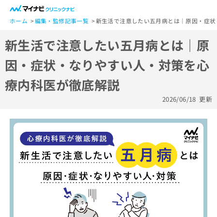
一
般
ホーム
編集・監修記事一覧
新生活で注意したい五月病とは｜原因・症状
ユ
新生活で注意したい五月病とは｜原
ー
ザ
因・症状・なりやすい人・対策を心
ー
の
療内科医が徹底解説
方
は
2026/06/18
更新
こ
ち
ら
医
マ
療
イ
関
ナ
係
ビ
者
ク
の
リ
方
ニ