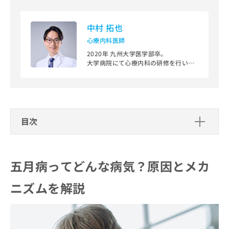
出
稿
クリ
資
稿
ニッ
の
料
クナ
の
お
の
中村 拓也
ビサ
お
問
ご
イト
心療内科医師
問
い
請
への
い
2020年 九州大学医学部卒。
合
お問
求
大学病院にて心療内科の研修を行い、
合
合せ
わ
は
2023年に総合病院にて総合内科、202
フォ
わ
せ
こ
4年より精神科クリニックにて勤務。心
ーム
せ
は
ち
療内科をベースに内科、精神科まで幅
とな
は
こ
ら
りま
広い患者層の診療を行っている。
こ
ち
す。
ち
ら
クリ
心療内科医師／日本心身医学会／日本
目次
無
ら
ニッ
慢性疼痛学会／日本内科学会／産業医
料
クの
学ディプロマ
資
五月病ってどんな病気？原因とメカニ
情
予
料
報
約・
ズムを解説
の
症状
五月病ってどんな病気？原因とメカ
拡
のご
五月病の定義とは
ご
充
五月病の症状チェック！こんな症状に
相談
請
の
ニズムを解説
なぜ五月病になるの？原因は環境変化によるスト
要注意
など
求
お
はで
レス
は
申
精神的な症状：不安、イライラ、憂鬱感など
きま
五月病を乗り越えるための対策と予防
こ
体と心の変化：自律神経の乱れとホルモンバラン
せん
し
身体的な症状：倦怠感、食欲不振、睡眠障害など
法
ので
ち
ス
込