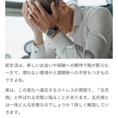
ご了
ら
み
行動の変化：遅刻、欠勤の増加、集中力の低下な
環境調整：ストレスを減らす工夫
うつ病との違い
承く
まとめ
は
ど
ださ
生活習慣の改善：睡眠、食事、運動
燃え尽き症候群との関連性
こ
無
い。
五月病のセルフチェックリスト
ち
料
リラックス方法：趣味、休息、リフレッシュ
ら
情
重症度チェック：専門家への相談が必要なケース
対処法：認知行動療法、カウンセリング
報
拡
掲
周囲のサポート：家族や友人の理解と協力
充
載
再発予防：ストレスマネジメント、生活リズムの
の
情
維持
お
報
申
の
し
修
新生活は、新しい出会いや経験への期待で胸が膨らむ
込
正
一方で、慣れない環境や人間関係への不安もつきもの
み
は
は
こ
ですよね。
こ
ち
ち
ら
実は、この変化へ適応するストレスが原因で、「五月
ら
病」と呼ばれる状態に陥ることがあります。五月病と
そ
は一体どんな状態なのでしょうか？詳しく解説してい
の
他
きます。
の