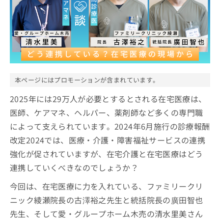
ッ
は
ク
こ
ナ
ち
ビ
ら
に
関
広
す
広
告
る
告
本ページにはプロモーションが含まれています。
代
お
出
理
問
稿
2025年には29万人が必要とするとされる在宅医療は、
店
い
の
医師、ケアマネ、ヘルパー、薬剤師など多くの専門職
合
の
お
わ
方
問
によって支えられています。2024年6月施行の診療報酬
せ
い
は
改定2024では、医療・介護・障害福祉サービスの連携
は
合
こ
強化が促されていますが、在宅介護と在宅医療はどう
こ
わ
ち
ち
せ
連携していくべきなのでしょうか？
ら
ら
は
こ
今回は、在宅医療に力を入れている、ファミリークリ
こち
ち
広
ニック綾瀬院長の古澤裕之先生と統括院長の廣田智也
らは
広
ら
告
マイ
先生、そして愛・グループホーム木売の清水里美さん
告
出
ナビ