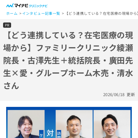
一
般
ホーム
インタビュー記事一覧
【どう連携している？在宅医療の現場から
ユ
PR
ー
【どう連携している？在宅医療の現
ザ
ー
場から】ファミリークリニック綾瀬
の
方
院長・古澤先生＋統括院長・廣田先
は
こ
生×愛・グループホーム木売・清水
ち
ら
さん
医
2026/06/18
更新
マ
療
イ
関
ナ
係
ビ
者
ク
の
リ
方
ニ