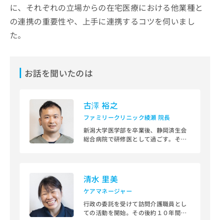
出
稿
クリ
資
に、それぞれの立場からの在宅医療における他業種と
稿
ニッ
の
料
の連携の重要性や、上手に連携するコツを伺いまし
クナ
の
お
の
ビサ
お
た。
問
ご
イト
問
い
請
への
い
合
お問
求
合
合せ
わ
は
フォ
お話を聞いたのは
わ
せ
こ
ーム
せ
は
ち
とな
は
こ
ら
りま
こ
ち
古澤 裕之
す。
ち
ら
クリ
無
ファミリークリニック綾瀬 院長
ら
ニッ
料
クの
新潟大学医学部を卒業後、静岡済生会
資
情
予
総合病院で研修医として過ごす。その
料
報
約・
後は自治医科大学附属さいたま医療セ
の
症状
拡
ンター（一般・消化器外科）などを経
のご
ご
て、2023年04月から医療法人修志会に
充
相談
請
入職。現在はファミリークリニック綾
の
清水 里美
など
瀬で院長を務める。
求
お
はで
ケアマネージャー
は
申
きま
こ
行政の委託を受けて訪問介護職員とし
せん
し
ての活動を開始。その後約１０年間訪
ので
ち
込