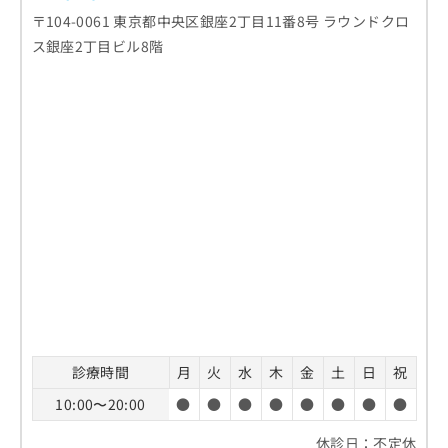
〒104-0061 東京都中央区銀座2丁目11番8号 ラウンドクロ
ス銀座2丁目ビル8階
診療時間
月
火
水
木
金
土
日
祝
10:00〜20:00
●
●
●
●
●
●
●
●
休診日：不定休