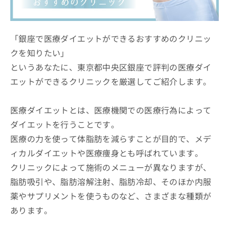
ッ
は
ク
こ
ナ
ち
ビ
「銀座で医療ダイエットができるおすすめのクリニッ
ら
に
クを知りたい」
関
広
というあなたに、東京都中央区銀座で評判の医療ダイ
す
広
告
る
告
エットができるクリニックを厳選してご紹介します。
代
お
出
理
問
稿
店
い
医療ダイエットとは、医療機関での医療行為によって
の
合
の
お
ダイエットを行うことです。
わ
方
問
医療の力を使って体脂肪を減らすことが目的で、メデ
せ
い
は
は
合
ィカルダイエットや医療痩身とも呼ばれています。
こ
こ
わ
ち
クリニックによって施術のメニューが異なりますが、
ち
せ
ら
ら
脂肪吸引や、脂肪溶解注射、脂肪冷却、そのほか内服
は
こ
薬やサプリメントを使うものなど、さまざまな種類が
こち
ち
広
らは
あります。
広
ら
告
マイ
告
出
ナビ