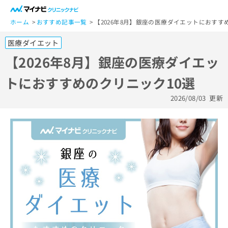
一
般
ホーム
おすすめ記事一覧
【2026年8月】銀座の医療ダイエットにおすす
ユ
医療ダイエット
ー
ザ
【2026年8月】銀座の医療ダイエッ
ー
トにおすすめのクリニック10選
の
方
2026/08/03
更新
は
こ
ち
ら
医
マ
療
イ
関
ナ
係
ビ
者
ク
の
リ
方
ニ