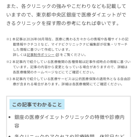
出
稿
クリ
資
また、各クリニックの強みやこだわりなども記載して
稿
ニッ
の
料
クナ
いますので、東京都中央区銀座で医療ダイエットがで
の
お
の
ビサ
お
問
ご
きるクリニックを探す際の参考になれば幸いです。
イト
問
い
請
への
い
合
お問
求
合
合せ
わ
本記事は2026年08月現在、医療に携わる方々からの情報や各種サイトの記
は
フォ
わ
載情報やクチコミなど、マイナビクリニックナビ編集部が収集・リサーチ
せ
こ
ーム
した情報に基づいて作成しています。
せ
は
ち
とな
詳しくは
記事制作ポリシー
をご覧ください。
は
こ
ら
りま
本記事内で紹介している医療機関の各種情報は記事作成時点の情報に基づい
こ
ち
す。
ています。記事の内容から変更となっている場合がありますので、詳細は
ち
ら
クリ
各医療機関のホームページなどにてご確認ください。
無
ら
ニッ
料
本記事内で紹介している医療サービスは公的医療保険の適用外となる自由診
クの
資
療が含まれる場合があります。詳細は各医療機関にてご確認ください。
情
予
料
報
約・
の
症状
拡
のご
ご
充
この記事でわかること
相談
請
の
など
求
お
銀座の医療ダイエットクリニックの特徴や診療内
はで
は
申
きま
容
こ
せん
し
ので
ち
込
各クリニックのアクセスや診療時間、休診日など