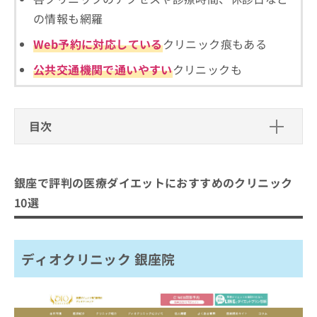
ご了
ら
み
承く
の情報も網羅
は
ださ
こ
無
い。
Web予約に対応している
クリニック痕もある
ち
料
ら
情
公共交通機関で通いやすい
クリニックも
報
拡
掲
充
載
の
情
目次
お
報
申
の
銀座で評判の医療ダイエットにおすす
し
修
めのクリニック10選
込
正
銀座で評判の医療ダイエットにおすすめのクリニック
み
ディオクリニック 銀座院
は
10選
は
こ
銀座よしえクリニック 銀座院
こ
ち
ち
URARAクリニック 銀座院
ら
ら
ディオクリニック 銀座院
銀座フェミークリニック
そ
銀座肌クリニック
の
他
銀座ファインケアクリニック
の