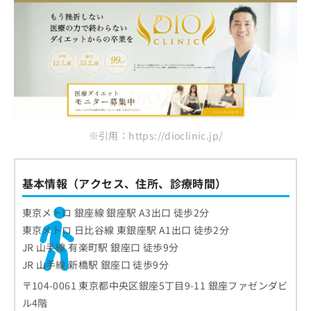
銀座TAクリニック
お
問
銀座TMクリニック
い
クロスクリニック 銀座院
合
わ
クリスティーナクリニック銀座
せ
は
まとめ：銀座で評判の医療ダイエットにおすす
こ
めのクリニック10選
ち
ら
※引用：https://dioclinic.jp/
基本情報（アクセス、住所、診療時間）
東京メトロ 銀座線 銀座駅 A3出口 徒歩2分
東京メトロ 日比谷線 東銀座駅 A1出口 徒歩2分
JR 山手線 有楽町駅 銀座口 徒歩9分
JR 山手線 新橋駅 銀座口 徒歩9分
〒104-0061 東京都中央区銀座5丁目9-11 銀座ファゼンダビ
ル4階