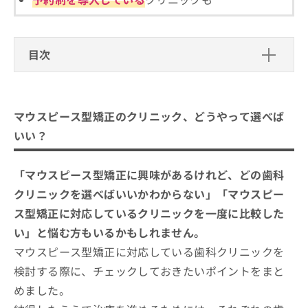
ご了
ら
み
承く
は
ださ
こ
無
い。
ち
料
目次
ら
情
報
マウスピース型矯正のクリニック、どうやって
拡
掲
選べばいい？
充
載
マウスピース型矯正のクリニック、どうやって選べば
の
情
マウスピース型矯正を受ける歯科クリ
お
いい？
報
ニックを選ぶ際にチェックする4つのポ
申
の
イント
し
修
そもそもマウスピース型矯正とは？治療内容をわ
江東区のマウスピース矯正におすすめ
「マウスピース型矯正に興味があるけれど、どの歯科
込
正
かりやすく解説！
み
の歯科クリニック5選
は
クリニックを選べばいいかわからない」「マウスピー
は
こ
タキザワ歯科クリニック
ス型矯正に対応しているクリニックを一度に比較した
こ
ち
ち
ら
い」と悩む方もいるかもしれません。
おおじま歯科矯正クリニック
ら
マウスピース型矯正に対応している歯科クリニックを
アリオ北砂歯科クリニック
そ
検討する際に、チェックしておきたいポイントをまと
リアム歯科クリニック東大島
の
めました。
他
キャナルコート歯科クリニック キャナル東雲
の