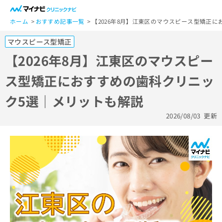
一
般
ホーム
おすすめ記事一覧
【2026年8月】江東区のマウスピース型矯正
ユ
マウスピース型矯正
ー
ザ
【2026年8月】江東区のマウスピー
ー
ス型矯正におすすめの歯科クリニッ
の
方
ク5選｜メリットも解説
は
こ
2026/08/03
更新
ち
ら
医
マ
療
イ
関
ナ
係
ビ
者
ク
の
リ
方
ニ