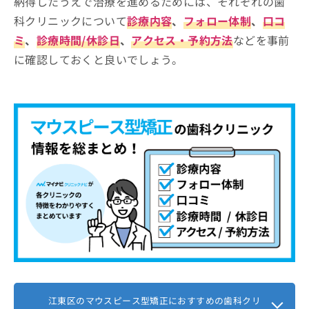
納得したうえで治療を進めるためには、それぞれの歯
お
【マウスピース型矯正について】これを知って
科クリニックについて
診療内容
、
フォロー体制
、
口コ
問
から検討しよう！
い
ミ
、
診療時間/休診日
、
アクセス・予約方法
などを事前
合
に確認しておくと良いでしょう。
マウスピース型矯正とは？簡単に解
わ
説！
せ
は
マウスピース型矯正の概要
マウスピース型矯正とワイヤー矯正、
こ
どんな人に向いているの？
ち
何が違う？
ら
治療の流れ
装置の見た目と装着感
マウスピース型矯正に関する質問10選！
マウスピース型矯正のメリット
取り外しの可否
まとめ：江東区で評判のマウスピース型矯正に
治療期間と通院回数
治療の適応範囲
おすすめの歯科クリニック5選
メンテナンスと日常の注意点
通院頻度や管理
注意すべき点
治療中のトラブルや注意点
費用や期間の違い
江東区のマウスピース型矯正におすすめの歯科クリ