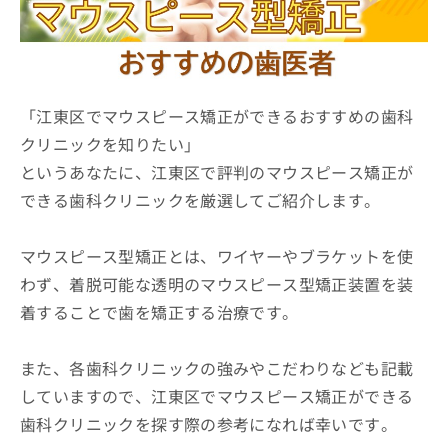
ッ
は
ク
こ
ナ
ち
ビ
ら
に
関
「江東区でマウスピース矯正ができるおすすめの歯科
広
す
広
クリニックを知りたい」
告
る
告
代
というあなたに、江東区で評判のマウスピース矯正が
お
出
理
問
稿
できる歯科クリニックを厳選してご紹介します。
店
い
の
合
の
お
わ
方
問
マウスピース型矯正とは、ワイヤーやブラケットを使
せ
い
は
わず、着脱可能な透明のマウスピース型矯正装置を装
は
合
こ
着することで歯を矯正する治療です。
こ
わ
ち
ち
せ
ら
ら
は
また、各歯科クリニックの強みやこだわりなども記載
こ
こち
ち
していますので、江東区でマウスピース矯正ができる
広
らは
広
ら
告
歯科クリニックを探す際の参考になれば幸いです。
マイ
告
出
ナビ