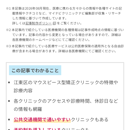
出
稿
クリ
資
稿
ニッ
の
本記事は2026年08月現在、医療に携わる方々からの情報や各種サイトの記
料
クナ
の
載情報やクチコミなど、マイナビクリニックナビ編集部が収集・リサーチ
お
の
ビサ
した情報に基づいて作成しています。
お
問
ご
イト
詳しくは
記事制作ポリシー
をご覧ください。
問
い
請
への
本記事内で紹介している医療機関の各種情報は記事作成時点の情報に基づい
い
合
お問
求
ています。記事の内容から変更となっている場合がありますので、詳細は
合
合せ
わ
は
各医療機関のホームページなどにてご確認ください。
フォ
わ
せ
こ
本記事内で紹介している医療サービスは公的医療保険の適用外となる自由診
ーム
せ
は
ち
療が含まれる場合があります。詳細は各医療機関にてご確認ください。
とな
は
こ
ら
りま
こ
ち
す。
ち
ら
クリ
無
この記事でわかること
ら
ニッ
料
クの
資
情
予
江東区のマウスピース型矯正クリニックの特徴や
料
報
約・
診療内容
の
症状
拡
のご
ご
充
各クリニックのアクセスや診療時間、休診日など
相談
請
の
など
の情報も網羅
求
お
はで
は
申
きま
公共交通機関で通いやすい
クリニックもある
こ
せん
し
ので
ち
込
予約制を導入している
クリニックも