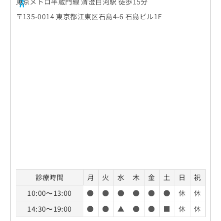
東京メトロ半蔵門線 清澄白河駅 徒歩15分
〒135-0014 東京都江東区石島4-6 石島ビル1F
診療時間
月
火
水
木
金
土
日
祝
10:00〜13:00
●
●
●
●
●
●
休
休
14:30〜19:00
●
●
▲
●
●
■
休
休