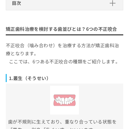
ご了
ら
目次
み
承く
は
ださ
矯正歯科治療を検討する歯並びとは？6
こ
無
い。
ち
つの不正咬合
料
ら
情
矯正歯科治療を検討する歯並びとは？6つの不正咬合
1.叢生（そうせい）
報
矯正歯科治療とは？どんなメリットが
拡
掲
2．空隙歯列（くうげきしれつ）
あるの？
充
不正咬合（噛み合わせ）を治療する方法が矯正歯科治
載
3．上顎前突（じょうがくぜんとつ）
美しさと健康の両面を重視
の
情
矯正歯科治療の7つの種類と特徴
療となります。
お
報
4．下顎前突（かがくぜんとつ）
噛む力と消化の向上
ここでは、6つある不正咬合の種類をご紹介します。
申
の
江東区で評判の矯正歯科治療におすす
5．開咬（かいこう）
口腔衛生の向上
し
修
めの歯科クリニック10選
込
正
6．過蓋咬合（かがいこうごう）
自信と心の健康
1.叢生（そうせい）
み
は
江東プラス歯科・矯正歯科
は
こ
THREE歯科・矯正歯科
こ
ち
ち
ら
エール矯正歯科
ら
あひる矯正歯科
そ
亀戸矯正歯科・小児歯科
の
歯が不規則に生えており、重なり合っている状態を
他
とよす矯正歯科
の