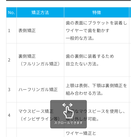
No.
矯正方法
特徴
歯の表面にブラケットを装着し
複
1
表側矯正
ワイヤーで歯を動かす
治
一般的な方法。
矯
裏側矯正
歯の裏側に装着するため
審
2
（フルリンガル矯正）
目立たない方法。
一
同
見
上顎は表側、下顎は裏側矯正を
3
ハーフリンガル矯正
バ
組み合わせる方法。
上
マウスピース矯正
透明なマウスピースを使用し、
目
4
（インビザライン等）
取り外しが可能。
取
スクロールできます
ワイヤー矯正と
大