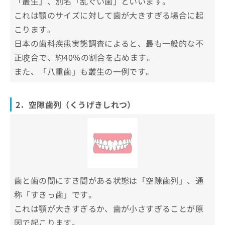
「叢生」、別名「乱ぐい歯」といいます。
清澄白河ほり歯科・矯正歯科
お
これは顎のサイズに対して歯が大きすぎる場合に起
問
西大島ハーヴェスト歯科・矯正歯科
い
こります。
とう矯正歯科
合
日本の歯科疾患実態調査によると、最も一般的な不
わ
大浦矯正歯科クリニック
正咬合で、約40%の割合を占めます。
せ
は
また、「八重歯」も叢生の一例です。
まとめ：江東区で評判の矯正歯科治療におすす
こ
めの歯科クリニック10選
ち
ら
2．空隙歯列（くうげきしれつ）
歯と歯の間にすき間がある状態は「空隙歯列」、通
称「すきっ歯」です。
これは顎が大きすぎるか、歯が小さすぎることが原
因で起こります。