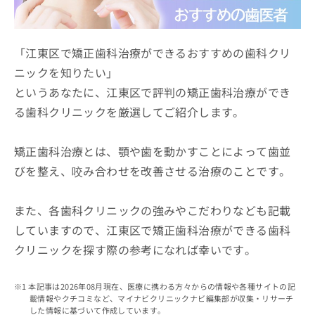
ッ
は
ク
こ
ナ
ち
ビ
「江東区で矯正歯科治療ができるおすすめの歯科クリ
ら
に
ニックを知りたい」
関
広
というあなたに、江東区で評判の矯正歯科治療ができ
す
広
告
る
告
る歯科クリニックを厳選してご紹介します。
代
お
出
理
問
稿
店
い
矯正歯科治療とは、顎や歯を動かすことによって歯並
の
合
の
お
びを整え、咬み合わせを改善させる治療のことです。
わ
方
問
せ
い
は
は
合
また、各歯科クリニックの強みやこだわりなども記載
こ
こ
わ
ち
していますので、江東区で矯正歯科治療ができる歯科
ち
せ
ら
ら
クリニックを探す際の参考になれば幸いです。
は
こ
こち
ち
広
らは
本記事は2026年08月現在、医療に携わる方々からの情報や各種サイトの記
広
ら
告
マイ
載情報やクチコミなど、マイナビクリニックナビ編集部が収集・リサーチ
告
出
ナビ
した情報に基づいて作成しています。