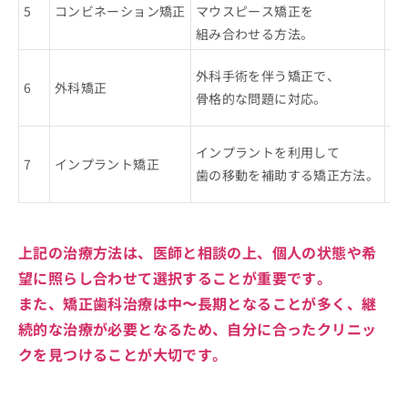
5
コンビネーション矯正
マウスピース矯正を
複
組み合わせる方法。
各
骨
外科手術を伴う矯正で、
6
外科矯正
他
骨格的な問題に対応。
ケ
矯
インプラントを利用して
7
インプラント矯正
短
歯の移動を補助する矯正方法。
正
上記の治療方法は、医師と相談の上、個人の状態や希
望に照らし合わせて選択することが重要です。
また、矯正歯科治療は中〜長期となることが多く、継
続的な治療が必要となるため、自分に合ったクリニッ
クを見つけることが大切です。