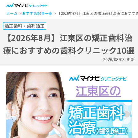
一
般
ホーム
おすすめ記事一覧
【2026年8月】江東区の矯正歯科治療におすす
ユ
矯正歯科・歯列矯正
ー
ザ
【2026年8月】江東区の矯正歯科治
ー
療におすすめの歯科クリニック10選
の
方
2026/08/03
更新
は
こ
ち
ら
医
マ
療
イ
関
ナ
係
ビ
者
ク
の
リ
方
ニ