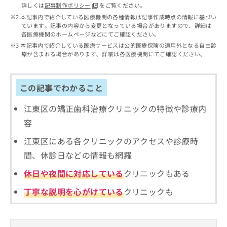
出
稿
クリ
資
詳しくは
記事制作ポリシー
をご覧ください。
稿
ニッ
の
料
本記事内で紹介している医療機関の各種情報は記事作成時点の情報に基づい
クナ
の
お
ています。記事の内容から変更となっている場合がありますので、詳細は
の
ビサ
お
各医療機関のホームページなどにてご確認ください。
問
ご
イト
問
い
本記事内で紹介している医療サービスは公的医療保険の適用外となる自由診
請
への
い
療が含まれる場合があります。詳細は各医療機関にてご確認ください。
合
お問
求
合
合せ
わ
は
フォ
わ
せ
こ
ーム
せ
は
この記事でわかること
ち
とな
は
こ
ら
りま
こ
ち
江東区の矯正歯科治療クリニックの特徴や診療内
す。
ち
ら
クリ
無
容
ら
ニッ
料
クの
資
江東区にある各クリニックのアクセスや診療時
情
予
料
報
約・
間、休診日などの情報も網羅
の
症状
拡
のご
ご
充
休日や夜間に対応している
クリニックもある
相談
請
の
など
求
丁寧な説明を心がけている
クリニックも
お
はで
は
申
きま
こ
せん
し
ので
ち
込