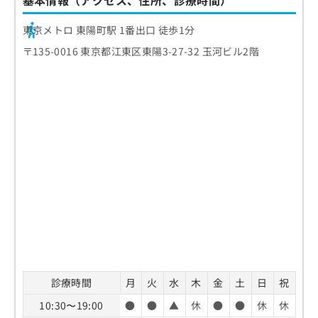
基本情報（アクセス、住所、診療時間）
東京メトロ 東陽町駅 1番出口 徒歩1分
〒135-0016 東京都江東区東陽3-27-32 玉河ビル2階
診療時間
月
火
水
木
金
土
日
祝
10:30〜19:00
●
●
▲
休
●
●
休
休