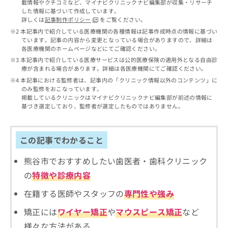
出
載情報やクチコミなど、マイナビクリニックナビ編集部が収集・リサーチ
稿
クリ
資
した情報に基づいて作成しています。
稿
ニッ
の
料
詳しくは
記事制作ポリシー
をご覧ください。
クナ
の
お
の
ビサ
本記事内で紹介している医療機関の各種情報は記事作成時点の情報に基づい
お
問
ご
イト
ています。記事の内容から変更となっている場合がありますので、詳細は
問
い
請
への
各医療機関のホームページなどにてご確認ください。
い
合
お問
求
本記事内で紹介している医療サービスは公的医療保険の適用外となる自由診
合
合せ
わ
は
療が含まれる場合があります。詳細は各医療機関にてご確認ください。
フォ
わ
せ
こ
本記事における監修者は、記事内の「クリニック情報以外のコンテンツ」に
ーム
せ
は
ち
のみ監修をおこなっています。
とな
は
こ
ら
掲載しているクリニックはマイナビクリニックナビ編集部が前述の情報に
りま
こ
ち
基づき選定しており、監修者が選定したものではありません。
す。
ち
ら
クリ
無
ら
ニッ
料
クの
この記事でわかること
資
情
予
料
報
約・
熊谷市でおすすめしたい歯医者・歯科クリニック
の
症状
拡
のご
ご
充
の
特徴や診療内容
相談
請
の
など
求
在籍する医師やスタッフの
専門性や強み
お
はで
は
申
きま
矯正には
ワイヤー矯正
や
マウスピース矯正
など
こ
せん
し
ので
ち
込
様々な方法がある