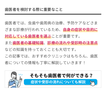
お
熊谷市で評判の歯医者 おすすめ10選
【経歴】
問
歯医者を検討する際に重要なこと
歯学博士、（公）日本矯正歯科学会認
い
荒岡デンタルクリニック熊谷
定医・臨床指導医 （一社）日本舌側
合
矯正歯科学会 認定医
あらい歯科クリニック
歯医者では、虫歯や歯周病の治療、予防ケアなどさま
わ
せ
ざまな診療が行われているため、
自身の症状や目的に
拾六間歯科クリニック
は
対応している歯医者を選ぶ
ことが重要です。
エル歯科医院
こ
ち
また
歯医者の基礎知識
、
診療の流れや受診時の注意点
サン歯科クリニック
ら
などの知識を持っておくことも大切です。
アルファ歯科医院
この記事では、おすすめクリニックはもちろん、歯医
さかのデンタルクリニック
者についての情報も丁寧に解説していきます！
熊谷ディアベテスクリニック歯科
青い熊歯科診療所
熊谷駅ビル歯科医院
【歯医者をさらに解説】これを知ってから歯医
者への通院を検討しよう！
歯医者の基礎知識