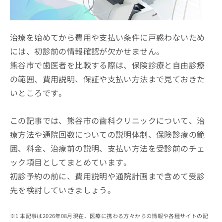
ッ
は
ク
こ
ナ
ち
ビ
治療を始めてから費用や支払い条件に戸惑わないため
ら
に
には、初診前の情報確認が欠かせません。
関
広
熊谷市で歯医者を比較する際は、保険診療と自由診療
す
広
告
る
告
の範囲、費用説明、保証や支払い方法まで見ておきた
代
お
出
いところです。
理
問
稿
店
い
の
合
の
お
この記事では、熊谷市の歯科クリニックについて、治
わ
方
問
療方法や通院回数についての説明体制、保険診療の範
せ
い
は
は
合
囲、料金、治療前の説明、支払い方法を受診前のチェ
こ
こ
わ
ち
ック項目としてまとめています。
ち
せ
ら
ら
初診予約の前に、費用説明や通院計画まで含めて受診
は
こ
先を検討していきましょう。
こち
ち
広
らは
広
ら
告
マイ
告
出
本記事は2026年08月現在、医療に携わる方々からの情報や各種サイトの記
ナビ