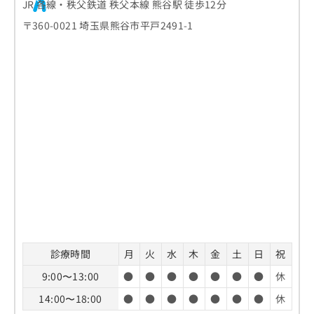
JR 各線・秩父鉄道 秩父本線 熊谷駅 徒歩12分
口腔粘膜の観察
必要なもの
ホワイトニングの効果の考え方
〒360-0021 埼玉県熊谷市平戸2491-1
歯医者の受診を検討する3つの目安
レントゲン撮影（必要に応じて）
オフィスホワイトニング
歯の痛みやしみる症状がある場合
口臭や唾液の状態確認
歯医者での初めての定期検診の流れ
ホームホワイトニング
歯ぐきの腫れや出血がみられる場合
生活習慣のヒアリング
1．予約と来院
デュアルホワイトニング
歯医者に関するよくある質問10選！
口臭や口内の不快感が気になる場合
フッ素塗布やクリーニング
2．問診票の記入
ホワイトニングの費用相場
まとめ：熊谷市で評判の歯医者 おすすめ5選
3．口腔内の検査
施術前に確認したいポイント
4．クリーニングやケアの実施
効果を維持するための考え方
5．結果の説明と今後の案内
診療時間
月
火
水
木
金
土
日
祝
9:00〜13:00
●
●
●
●
●
●
●
休
14:00〜18:00
●
●
●
●
●
●
●
休