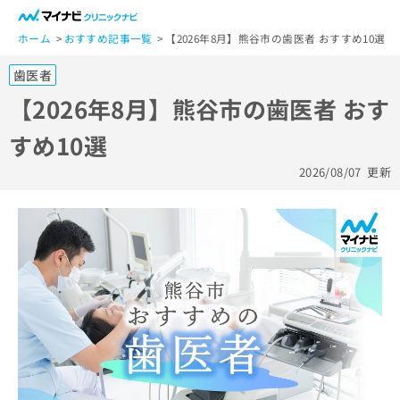
一
般
ホーム
おすすめ記事一覧
【2026年8月】熊谷市の歯医者 おすすめ10選
ユ
歯医者
ー
ザ
【2026年8月】熊谷市の歯医者 おす
ー
すめ10選
の
方
2026/08/07
更新
は
こ
ち
ら
医
マ
療
イ
関
ナ
係
ビ
者
ク
の
リ
方
ニ