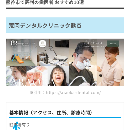
熊谷市で評判の歯医者 おすすめ10選
歯医者とは？何をするの？
歯医者はどう選べばいい？
歯医者を受診する目安
歯医者を選ぶ際にチェックする4つのポ
荒岡デンタルクリニック熊谷
イント
おすすめのクリニック一覧はこちらから
歯医者で治療可能な各項目について
1．むし歯治療
歯医者でのクリーニングとは？メリッ
2．インプラント
ト3つ
3．ホワイトニング
歯石・歯垢の除去
歯医者で使用する麻酔の種類と特徴
4．歯周病治療
口臭・着色の予防
歯医者の定期健診にはいくべき？検査
5．親知らずの抜歯
歯周病・むし歯の予防
項目と頻度
※引用：https://araoka-dental.com/
6．矯正治療
むし歯のチェック
7．レーザー治療
歯医者の初診時に知っておくこと3つ｜
歯周ポケットの測定
初診料・所要時間・必要なもの
基本情報（アクセス、住所、診療時間）
8．予防歯科
歯石・プラークの確認
9．入れ歯治療
初診料の相場
ホワイトニングとは？費用相場の目安
駐車場有り
噛み合わせや歯並びの確認
10．審美歯科
所要時間
も解説