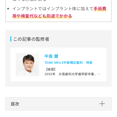
ご了
ら
み
承く
インプラントではインプラント体に加えて
手術費
は
ださ
こ
無
い。
用や検査代なども別途でかかる
ち
料
ら
情
報
拡
掲
この記事の監修者
充
載
の
情
お
報
中島 健
申
の
し
修
TEAM SMILE中島矯正歯科 院長
込
正
【経歴】
み
は
1993年 大阪歯科大学歯学部卒業、同
は
こ
大学附属病院歯科矯正学講座博士専攻
こ
ち
課程入局
ち
ら
1999年 現在のTEAM SMILE中島矯正
ら
歯科開設
大人の見えない、舌側矯正治療やマウ
そ
スピース型矯正治療やこどもからの矯
目次
の
正治療まで、広く専門ならではの矯正
他
治療に特化した診療を25年間行ってい
歯医者を検討する際に重要なこと
の
ます。