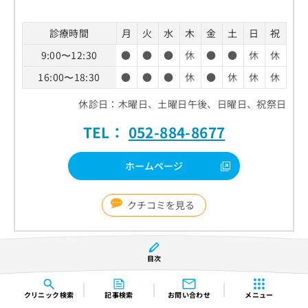
診療時間
月
火
水
木
金
土
日
祝
9:00〜12:30
●
●
●
休
●
●
休
休
16:00〜18:30
●
●
●
休
●
休
休
休
休診日：木曜日、土曜日午後、日曜日、祝祭日
TEL：
052-884-8677
ホームページ
クチコミを見る
田辺眼科 クリニックの特徴
目次
検査や診察を通して手術の必要性を慎重に判断
クリニック
検索
記事検索
お問い合わせ
メニュー