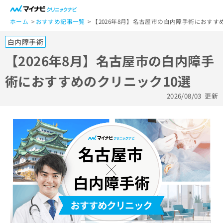
一
般
ホーム
おすすめ記事一覧
【2026年8月】名古屋市の白内障手術におすす
ユ
白内障手術
ー
ザ
【2026年8月】名古屋市の白内障手
ー
術におすすめのクリニック10選
の
方
2026/08/03
更新
は
こ
ち
ら
医
マ
療
イ
関
ナ
係
ビ
者
ク
の
リ
方
ニ