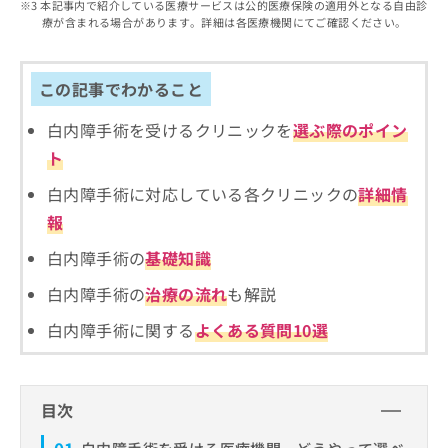
出
本記事内で紹介している医療サービスは公的医療保険の適用外となる自由診
稿
クリ
資
療が含まれる場合があります。詳細は各医療機関にてご確認ください。
稿
ニッ
の
料
クナ
の
お
の
ビサ
お
問
ご
イト
問
この記事でわかること
い
請
への
い
合
お問
求
合
合せ
白内障手術を受けるクリニックを
選ぶ際のポイン
わ
は
フォ
わ
せ
こ
ト
ーム
せ
は
ち
とな
は
こ
ら
白内障手術に対応している各クリニックの
詳細情
りま
こ
ち
す。
報
ち
ら
クリ
無
ら
ニッ
白内障手術の
基礎知識
料
クの
資
情
予
白内障手術の
治療の流れ
も解説
料
報
約・
の
症状
拡
白内障手術に関する
よくある質問10選
のご
ご
充
相談
請
の
など
求
お
はで
は
申
きま
目次
こ
せん
し
ので
ち
込