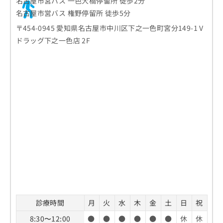
名古屋市営バス 一色大橋停留所 徒歩2分
名古屋市営バス 権野停留所 徒歩5分
〒454-0945 愛知県名古屋市中川区下之一色町宮分149-1 V
ドラッグ下之一色店 2F
診療時間
月
火
水
木
金
土
日
祝
8:30〜12:00
●
●
●
●
●
●
休
休