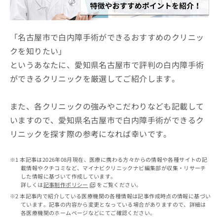
ッ
は
ク
こ
ナ
ち
ビ
「名古屋市で白内障手術ができるおすすめのクリニッ
ら
に
クを知りたい」
関
広
というあなたに、愛知県名古屋市で評判の白内障手術
す
広
告
る
告
ができるクリニックを厳選してご紹介します。
代
お
出
理
問
稿
店
い
また、各クリニックの強みやこだわりなども記載して
の
合
の
お
いますので、愛知県名古屋市で白内障手術ができるク
わ
方
問
リニックを探す際の参考になれば幸いです。
せ
い
は
は
合
こ
こ
わ
ち
本記事は2026年08月現在、医療に携わる方々からの情報や各種サイトの記
ち
せ
ら
載情報やクチコミなど、マイナビクリニックナビ編集部が収集・リサーチ
ら
は
した情報に基づいて作成しています。
こ
詳しくは
記事制作ポリシー
をご覧ください。
こち
ち
広
本記事内で紹介している医療機関の各種情報は記事作成時点の情報に基づい
らは
広
ら
ています。記事の内容から変更となっている場合がありますので、詳細は
告
マイ
各医療機関のホームページなどにてご確認ください。
告
出
ナビ