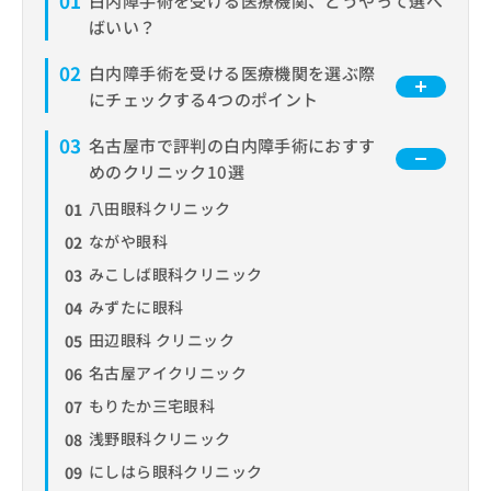
白内障手術を受ける医療機関、どうやって選べ
ご了
ら
み
承く
ばいい？
は
ださ
こ
無
い。
白内障手術を受ける医療機関を選ぶ際
ち
料
ら
にチェックする4つのポイント
情
報
そもそも白内障手術とは？手術内容をわかりやす
名古屋市で評判の白内障手術におすす
拡
掲
く解説！
充
載
めのクリニック10選
の
情
八田眼科クリニック
お
報
申
の
ながや眼科
し
修
みこしば眼科クリニック
込
正
み
は
みずたに眼科
は
こ
田辺眼科 クリニック
こ
ち
ち
ら
名古屋アイクリニック
ら
もりたか三宅眼科
そ
浅野眼科クリニック
の
他
にしはら眼科クリニック
の