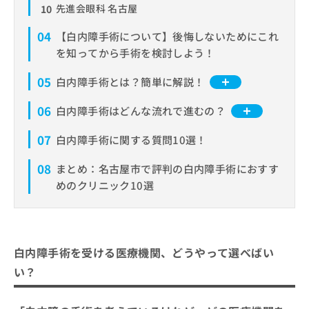
先進会眼科 名古屋
お
問
【白内障手術について】後悔しないためにこれ
い
合
を知ってから手術を検討しよう！
わ
せ
白内障手術とは？簡単に解説！
は
白内障手術の概要
こ
白内障手術はどんな流れで進むの？
ち
どんなときに検討されるの？
ら
1．カウンセリング予約
白内障手術に関する質問10選！
手術の流れ
2．問診票の記入と検査
眼内レンズの種類と特徴
まとめ：名古屋市で評判の白内障手術におすす
3．医師による診察と説明
めのクリニック10選
手術期間と通院回数
4．手術計画の提案と同意
メンテナンスとアフターケア
5．手術とアフターケア
注意すべき点やリスク
白内障手術を受ける医療機関、どうやって選べばい
い？