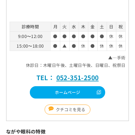
診療時間
月
火
水
木
金
土
日
祝
9:00〜12:00
●
●
●
●
●
●
休
休
15:00〜18:00
●
▲
●
休
●
休
休
休
▲…手術
休診日：木曜日午後、土曜日午後、日曜日、祝祭日
TEL：
052-351-2500
ホームページ
クチコミを見る
ながや眼科の特徴