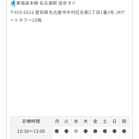
JR 東海道本線 名古屋駅 徒歩すぐ
お
問
〒450-6626 愛知県名古屋市中村区名駅1丁目1番3号 JRゲ
い
ートタワー26階
合
わ
せ
は
こ
ち
ら
診療時間
月
火
水
木
金
土
日
祝
10:30〜13:00
●
●
休
●
●
●
●
●