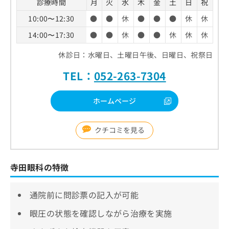
診療時間
月
火
水
木
金
土
日
祝
10:00〜12:30
●
●
休
●
●
●
休
休
14:00〜17:30
●
●
休
●
●
休
休
休
休診日：水曜日、土曜日午後、日曜日、祝祭日
TEL：
052-263-7304
ホームページ
クチコミを見る
寺田眼科の特徴
通院前に問診票の記入が可能
眼圧の状態を確認しながら治療を実施