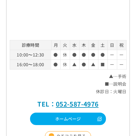
診療時間
月
火
水
木
金
土
日
祝
10:00〜12:30
●
休
●
●
●
●
ー
ー
16:00〜18:00
●
休
▲
●
▲
■
ー
ー
▲…手術
■…説明会
休診日：火曜日
TEL：
052-587-4976
ホームページ