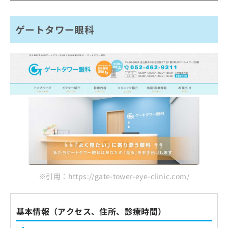
ご了
ら
み
承く
名駅かわい眼科
は
ださ
こ
無
い。
ゲートタワー眼科
中京眼科
ち
料
寺田眼科
ら
情
報
元中村眼科
拡
掲
セントラルアイクリニック
充
載
の
アイリス眼科クリニック
情
お
報
水谷眼科診療所
申
の
し
安間眼科
修
込
正
浅野眼科クリニック
み
は
は
こ
まとめ：名古屋市で評判の眼科クリニックおす
こ
ち
すめ5選
ち
ら
※引用：https://gate-tower-eye-clinic.com/
ら
そ
の
基本情報（アクセス、住所、診療時間）
他
の