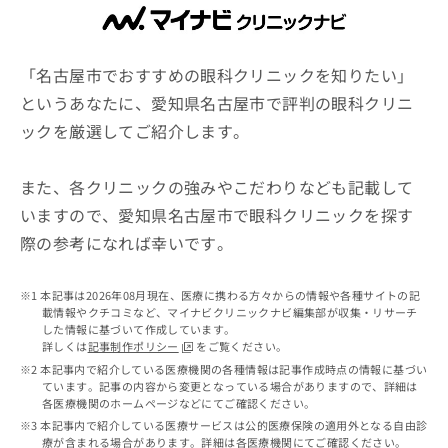
ッ
は
ク
こ
ナ
ち
ビ
「名古屋市でおすすめの眼科クリニックを知りたい」
ら
に
というあなたに、愛知県名古屋市で評判の眼科クリニ
関
広
ックを厳選してご紹介します。
す
広
告
る
告
代
お
出
また、各クリニックの強みやこだわりなども記載して
理
問
稿
店
い
いますので、愛知県名古屋市で眼科クリニックを探す
の
合
の
お
際の参考になれば幸いです。
わ
方
問
せ
い
は
は
合
本記事は2026年08月現在、医療に携わる方々からの情報や各種サイトの記
こ
こ
わ
載情報やクチコミなど、マイナビクリニックナビ編集部が収集・リサーチ
ち
ち
した情報に基づいて作成しています。
せ
ら
詳しくは
記事制作ポリシー
をご覧ください。
ら
は
本記事内で紹介している医療機関の各種情報は記事作成時点の情報に基づい
こ
ています。記事の内容から変更となっている場合がありますので、詳細は
こち
ち
広
各医療機関のホームページなどにてご確認ください。
らは
広
ら
告
マイ
本記事内で紹介している医療サービスは公的医療保険の適用外となる自由診
告
出
ナビ
療が含まれる場合があります。詳細は各医療機関にてご確認ください。