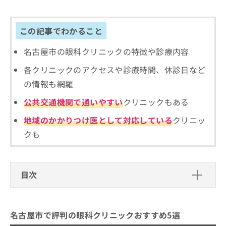
出
稿
クリ
資
稿
ニッ
の
料
クナ
の
お
の
この記事でわかること
ビサ
お
問
ご
イト
問
い
請
への
名古屋市の眼科クリニックの特徴や診療内容
い
合
お問
求
合
合せ
わ
は
各クリニックのアクセスや診療時間、休診日など
フォ
わ
せ
こ
ーム
の情報も網羅
せ
は
ち
とな
は
こ
ら
りま
公共交通機関で通いやすい
クリニックもある
こ
ち
す。
ち
ら
クリ
地域のかかりつけ医として対応している
クリニッ
無
ら
ニッ
料
クの
クも
資
情
予
料
報
約・
の
症状
拡
のご
ご
充
目次
相談
請
の
など
求
お
はで
名古屋市で評判の眼科クリニックおす
は
申
きま
すめ5選
こ
せん
し
名古屋市で評判の眼科クリニックおすすめ5選
ので
ち
込
ゲートタワー眼科