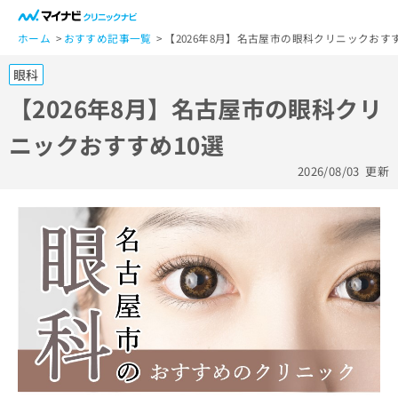
一
般
ホーム
おすすめ記事一覧
【2026年8月】名古屋市の眼科クリニックおすす
ユ
眼科
ー
ザ
【2026年8月】名古屋市の眼科クリ
ー
ニックおすすめ10選
の
方
2026/08/03
更新
は
こ
ち
ら
医
マ
療
イ
関
ナ
係
ビ
者
ク
の
リ
方
ニ