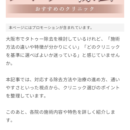
ッ
は
ク
こ
ナ
ち
ビ
ら
に
本ページにはプロモーションが含まれています。
関
広
す
大阪市でタトゥー除去を検討しているけれど、「施術
広
告
る
告
方法の違いや特徴が分かりにくい」「どのクリニック
代
お
出
を基準に選べばよいか迷っている」と感じていません
理
問
稿
店
い
の
か。
合
の
お
わ
方
問
せ
本記事では、対応する除去方法や治療の進め方、通い
い
は
は
合
こ
やすさといった視点から、クリニック選びのポイント
こ
わ
ち
を整理しています。
ち
せ
ら
ら
は
こ
このあと、各院の施術内容や特色を詳しく紹介しま
こち
ち
広
らは
す。
広
ら
告
マイ
告
出
ナビ