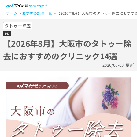
一
般
ホーム
おすすめ記事一覧
【2026年8月】大阪市のタトゥー除去におすす
ユ
タトゥー除去
ー
ザ
PR
ー
【2026年8月】大阪市のタトゥー除
の
去におすすめのクリニック14選
方
は
2026/08/03
更新
こ
ち
ら
医
マ
療
イ
関
ナ
係
ビ
者
ク
の
リ
方
ニ