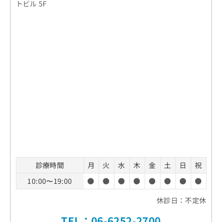
トビル 5F
診療時間
月
火
水
木
金
土
日
祝
10:00〜19:00
●
●
●
●
●
●
●
●
休診日：不定休
TEL：
06-6252-2700