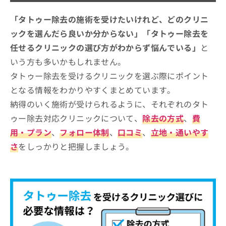
お
そもそもタトゥー除去ってなに？タトゥー除去の
大阪市で評判のタトゥー除去におすす
問
「タトゥー除去の施術を受けたいけれど、どのクリニ
わかりやすい紹介もあり！
い
めのクリニック14選
ックを選んだら良いか分からない」「タトゥー除去を
合
大阪雅美容外科
任せるクリニックの選び方がわからず悩んでいる」
と
わ
せ
いう方も多いかもしれません。
ルシアクリニック 大阪梅田院
は
タトゥー除去を受けるクリニックを選ぶ際にポイント
クリニーク大阪心斎橋
こ
ち
となる情報をわかりやすくまとめています。
恵聖会クリニック 梅田院
ら
納得のいく施術が受けられるように、それぞれのタト
コムロ美容外科
ゥー除去対応クリニックについて、
除去の方式
、
費
大阪梅田皮フ科スキンクリニック
用・プラン
、
フォロー体制
、
口コミ
、
立地・通いやす
エースクリニック大阪梅田 HEPナビオ院
さ
をしっかりと把握しましょう。
MIL CLINIC OSAKA
ミセルクリニック
アサイクリニック
大阪梅田中央クリニック
W CLINIC 梅田院