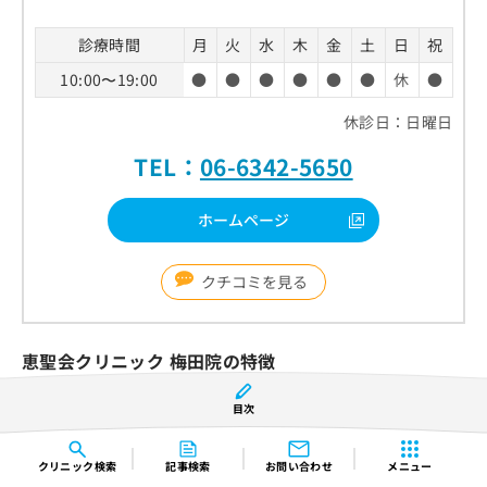
診療時間
月
火
水
木
金
土
日
祝
10:00〜19:00
●
●
●
●
●
●
休
●
休診日：日曜日
TEL：
06-6342-5650
ホームページ
クチコミを見る
恵聖会クリニック 梅田院の特徴
目次
医師にメール相談可能
痛みに配慮したタトゥー除去
クリニック
検索
記事検索
お問い合わせ
メニュー