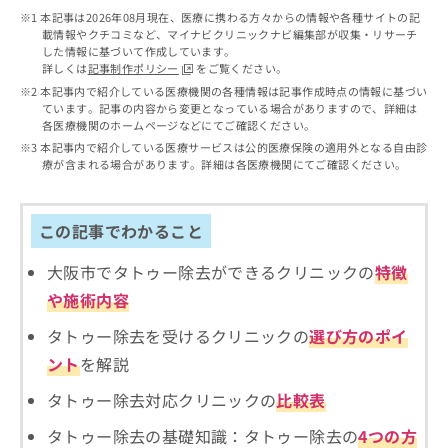
出
稿
クリ
資
本記事は2026年08月現在、医療に携わる方々からの情報や各種サイトの記
稿
ニッ
の
料
載情報やクチコミなど、マイナビクリニックナビ編集部が収集・リサーチ
クナ
の
お
の
した情報に基づいて作成しています。
ビサ
お
問
詳しくは
記事制作ポリシー
をご覧ください。
ご
イト
問
い
請
本記事内で紹介している医療機関の各種情報は記事作成時点の情報に基づい
への
い
合
ています。記事の内容から変更となっている場合がありますので、詳細は
お問
求
合
各医療機関のホームページなどにてご確認ください。
合せ
わ
は
フォ
わ
せ
本記事内で紹介している医療サービスは公的医療保険の適用外となる自由診
こ
ーム
せ
療が含まれる場合があります。詳細は各医療機関にてご確認ください。
は
ち
とな
は
こ
ら
りま
こ
ち
す。
ち
ら
この記事でわかること
クリ
無
ら
ニッ
料
クの
大阪市でタトゥー除去ができるクリニックの
特徴
資
情
予
料
報
約・
や施術内容
の
症状
拡
のご
タトゥー除去を受けるクリニックの
選び方のポイ
ご
充
相談
請
の
ント
を解説
など
求
お
はで
は
申
タトゥー除去対応クリニックの
比較表
きま
こ
せん
し
ので
タトゥー除去の基礎知識：タトゥー除去の
4つの方
ち
込