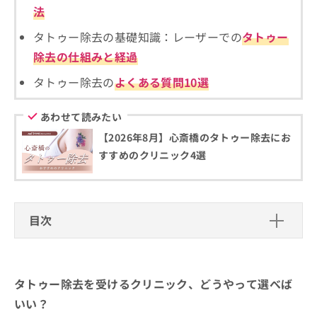
ご了
ら
み
法
承く
は
ださ
こ
タトゥー除去の基礎知識：レーザーでの
タトゥー
無
い。
ち
料
除去の仕組みと経過
ら
情
報
タトゥー除去の
よくある質問10選
拡
掲
充
載
あわせて読みたい
の
情
お
【2026年8月】心斎橋のタトゥー除去にお
報
申
の
すすめのクリニック4選
し
修
込
正
み
は
は
こ
目次
こ
ち
ち
ら
タトゥー除去を受けるクリニック、どうやって
ら
選べばいい？
そ
タトゥー除去を受けるクリニック、どうやって選べば
の
タトゥー除去を受けるクリニックを選
他
いい？
ぶ際にチェックする4つのポイント
の