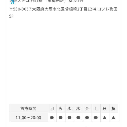
大阪メトロ 谷町線 「東梅田駅」 徒歩1分
〒530-0057 大阪府大阪市北区曾根崎2丁目12-4 コフレ梅田
5F
診療時間
月
火
水
木
金
土
日
祝
11:00〜20:00
●
●
●
●
●
●
▲
▲