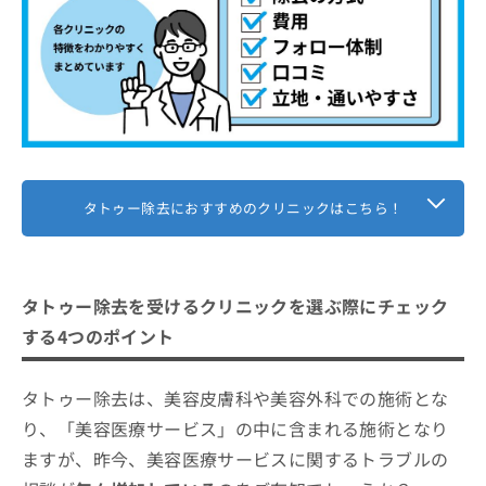
銀座みゆき通り美容外科 大阪院
グランジョイクリニック
【タトゥー除去の基礎知識】これを知ってから
タトゥーの施術を検討しよう！
タトゥー除去の4つの方法
レーザー治療
レーザーでのタトゥー除去の仕組み
タトゥー除去におすすめのクリニックはこちら！
皮膚移植・植皮
レーザーがインクを分解するプロセス
タトゥー除去に関するよくある質問10選！
切除法
白血球によるインク破片の排出
剥削（はくさく）法
まとめ：大阪市で評判のタトゥー除去におすす
治療回数と経過
タトゥー除去を受けるクリニックを選ぶ際にチェック
めのクリニック14選
アフターケアの重要性
する4つのポイント
タトゥー除去は、美容皮膚科や美容外科での施術とな
り、「美容医療サービス」の中に含まれる施術となり
ますが、昨今、美容医療サービスに関するトラブルの