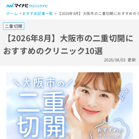
一
般
ホーム
おすすめ記事一覧
【2026年8月】大阪市の二重切開におすすめの
ユ
二重切開
ー
ザ
【2026年8月】大阪市の二重切開に
ー
おすすめのクリニック10選
の
方
2026/08/03
更新
は
こ
ち
ら
医
マ
療
イ
関
ナ
係
ビ
者
ク
の
リ
方
ニ