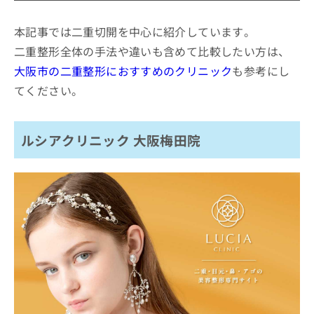
ご了
ら
み
承く
ツツイ美容外科
は
ださ
本記事では二重切開を中心に紹介しています。
こ
無
い。
エースクリニック 大阪梅田HEPナビオ院
ち
二重整形全体の手法や違いも含めて比較したい方は、
料
大阪 雅 美容外科
ら
情
大阪市の二重整形におすすめのクリニック
も参考にし
報
MIYAフェイスクリニック
てください。
拡
掲
eクリニック 大阪院
充
載
の
ソノクリニック 大阪院
情
お
報
ルシアクリニック 大阪梅田院
BELLMONA CLINIC
申
の
し
プライベートスキンクリニック 梅田本院
修
込
正
W CLINIC 梅田院
み
は
は
こ
まとめ：大阪市で評判の二重切開におすすめの
こ
ち
クリニック10選
ち
ら
ら
そ
の
他
の