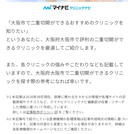
ッ
は
ク
こ
ナ
ち
ビ
「大阪市で二重切開ができるおすすめのクリニックを
ら
に
知りたい」
関
広
というあなたに、大阪府大阪市で評判の二重切開がで
す
広
告
る
告
きるクリニックを厳選してご紹介します。
代
お
出
理
問
稿
店
い
また、各クリニックの強みやこだわりなども記載して
の
合
の
お
いますので、大阪府大阪市で二重切開ができるクリニ
わ
方
問
ックを探す際の参考になれば幸いです。
せ
い
は
は
合
こ
こ
わ
ち
本記事は2026年08月現在、医療に携わる方々からの情報や各種サイトの記
ち
せ
ら
載情報やクチコミなど、マイナビクリニックナビ編集部が収集・リサーチ
ら
は
した情報に基づいて作成しています。
こ
詳しくは
記事制作ポリシー
をご覧ください。
こち
ち
広
本記事内で紹介している医療機関の各種情報は記事作成時点の情報に基づい
らは
広
ら
ています。記事の内容から変更となっている場合がありますので、詳細は
告
マイ
各医療機関のホームページなどにてご確認ください。
告
出
ナビ