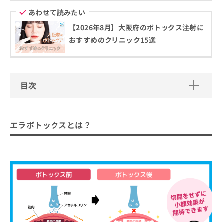
お
あわせて読みたい
問
い
【2026年8月】大阪府のボトックス注射に
合
おすすめのクリニック15選
わ
せ
は
こ
目次
ち
ら
エラボトックスとは？
エラボトックスとは？
エラボトックスを受けるクリニックを
選ぶ際にチェックする4つのポイント
エラボトックスはどんな人に向いている？注意点
大阪市で評判のエラボトックスにおす
などの解説あり！
すめのクリニック14選
よつば会クリニック 大阪・梅田院
プライベートスキンクリニック
E&N BEAUTY CLINIC