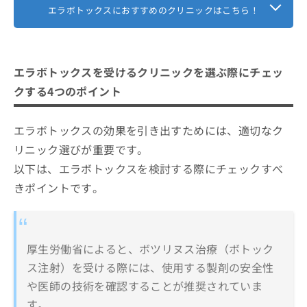
エラの張りが気になる方
エラボトックスにおすすめのクリニックはこちら！
エラボトックスを受ける際に気をつけ
輪郭にコンプレックスを感じている方
るべきこと
シャープなフェイスラインにしたい方
施術当日は患部を強く触らない
エラボトックスで使用される主な製剤と特徴
ダウンタイムを抑えて施術したい方
エラボトックスを受けるクリニックを選ぶ際にチェッ
血流を促進する行為を控える
エラボトックスに関するよくある質問10選！
1回の施術で効果を実感したい方
クする4つのポイント
効果が現れるまで2週間ほどかかる
一時的に噛みにくさを感じることがある
まとめ：大阪市で評判のエラボトックスにおす
エラボトックスの効果を引き出すためには、適切なク
すめのクリニック14選
継続的に施術を受ける場合は適切な間隔を空ける
リニック選びが重要です。
以下は、エラボトックスを検討する際にチェックすべ
きポイントです。
厚生労働省によると、ボツリヌス治療（ボトック
ス注射）を受ける際には、使用する製剤の安全性
や医師の技術を確認することが推奨されていま
す。