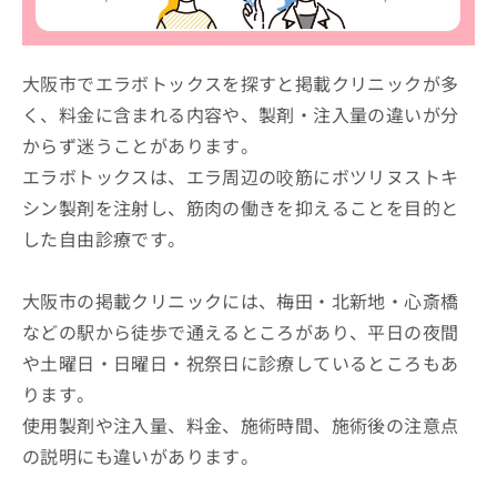
ッ
は
ク
こ
ナ
ち
ビ
大阪市でエラボトックスを探すと掲載クリニックが多
ら
に
く、料金に含まれる内容や、製剤・注入量の違いが分
関
広
からず迷うことがあります。
す
広
告
る
告
エラボトックスは、エラ周辺の咬筋にボツリヌストキ
代
お
出
シン製剤を注射し、筋肉の働きを抑えることを目的と
理
問
稿
店
い
した自由診療です。
の
合
の
お
わ
方
問
大阪市の掲載クリニックには、梅田・北新地・心斎橋
せ
い
は
は
合
などの駅から徒歩で通えるところがあり、平日の夜間
こ
こ
わ
ち
や土曜日・日曜日・祝祭日に診療しているところもあ
ち
せ
ら
ら
ります。
は
こ
使用製剤や注入量、料金、施術時間、施術後の注意点
こち
ち
広
らは
の説明にも違いがあります。
広
ら
告
マイ
告
出
ナビ