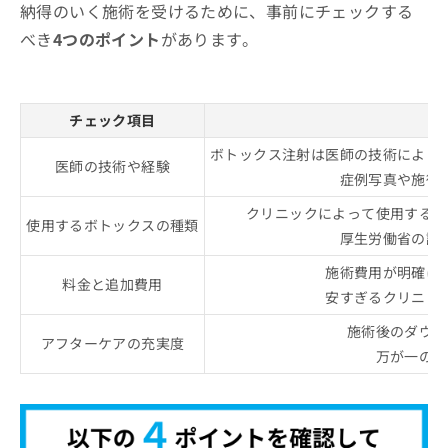
納得のいく施術を受けるために、事前にチェックする
べき
4つのポイント
があります。
チェック項目
ど
ボトックス注射は医師の技術によっ
医師の技術や経験
症例写真や施術
クリニックによって使用するボ
使用するボトックスの種類
厚生労働省の認
施術費用が明確に
料金と追加費用
安すぎるクリニッ
施術後のダウン
アフターケアの充実度
万が一のト