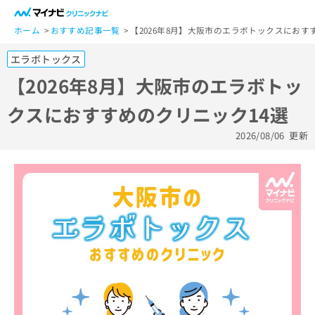
一
般
ホーム
おすすめ記事一覧
【2026年8月】大阪市のエラボトックスにおす
ユ
エラボトックス
ー
ザ
【2026年8月】大阪市のエラボトッ
ー
クスにおすすめのクリニック14選
の
方
2026/08/06
更新
は
こ
ち
ら
医
マ
療
イ
関
ナ
係
ビ
者
ク
の
リ
方
ニ