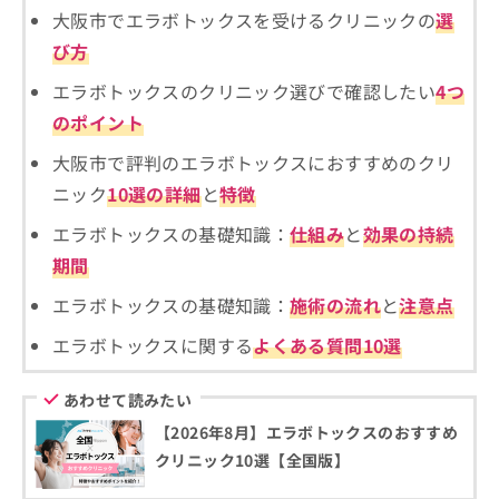
ご了
ら
み
大阪市でエラボトックスを受けるクリニックの
選
承く
は
ださ
び方
こ
無
い。
ち
料
エラボトックスのクリニック選びで確認したい
4つ
ら
情
のポイント
報
拡
掲
大阪市で評判のエラボトックスにおすすめのクリ
充
載
ニック
10選の詳細
と
特徴
の
情
お
報
エラボトックスの基礎知識：
仕組み
と
効果の持続
申
の
し
修
期間
込
正
エラボトックスの基礎知識：
施術の流れ
と
注意点
み
は
は
こ
エラボトックスに関する
よくある質問10選
こ
ち
ち
ら
ら
あわせて読みたい
そ
【2026年8月】エラボトックスのおすすめ
の
クリニック10選【全国版】
他
の