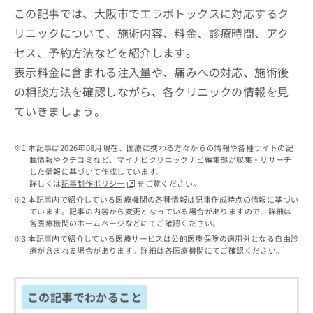
出
稿
クリ
資
この記事では、大阪市でエラボトックスに対応するク
稿
ニッ
の
料
クナ
リニックについて、施術内容、料金、診療時間、アク
の
お
の
ビサ
お
問
ご
セス、予約方法などを紹介します。
イト
問
い
請
への
表示料金に含まれる注入量や、痛みへの対応、施術後
い
合
お問
求
合
合せ
わ
の相談方法を確認しながら、各クリニックの情報を見
は
フォ
わ
せ
こ
ていきましょう。
ーム
せ
は
ち
とな
は
こ
ら
りま
こ
ち
す。
本記事は2026年08月現在、医療に携わる方々からの情報や各種サイトの記
ち
ら
クリ
載情報やクチコミなど、マイナビクリニックナビ編集部が収集・リサーチ
無
ら
ニッ
した情報に基づいて作成しています。
料
クの
詳しくは
記事制作ポリシー
をご覧ください。
資
情
予
本記事内で紹介している医療機関の各種情報は記事作成時点の情報に基づい
料
報
約・
ています。記事の内容から変更となっている場合がありますので、詳細は
の
症状
拡
各医療機関のホームページなどにてご確認ください。
のご
ご
充
本記事内で紹介している医療サービスは公的医療保険の適用外となる自由診
相談
請
の
療が含まれる場合があります。詳細は各医療機関にてご確認ください。
など
求
お
はで
は
申
きま
こ
せん
し
この記事でわかること
ので
ち
込