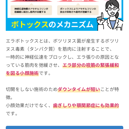
コムロ美容外科
エースクリニック大阪梅田 HEPナビオ院
水の森美容クリニック 大阪院
ロレシー美容クリニック 心斎橋院
ルラ美容クリニック 大阪院
エラボトックスとは、ボツリヌス菌が産生するボツリ
ヌス毒素（タンパク質）を筋肉に注射することで、
大阪TAクリニック
一時的に神経伝達をブロックし、エラ張りの原因とな
Uraraスキンクリニック
っている筋肉を弛緩させ、
エラ部分の咬筋の緊張緩和
湘南美容クリニック 大阪あべの院
を図る小顔施術
です。
MIL CLINIC OSAKA
うめきた美容クリニック
切開をしない施術のため
ダウンタイムが短い
ことが特
フェミークリニック 心斎橋院
徴。
【エラボトックスの基礎知識】これを知ってか
小顔効果だけでなく、
歯ぎしりや顎関節症にも効果的
らエラボトックスを検討しよう！
です。
こんな方におすすめ