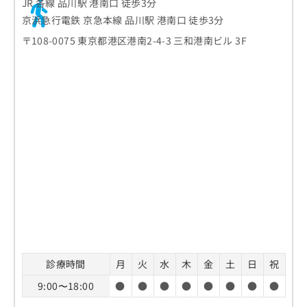
JR 各線 品川駅 港南口 徒歩3分
京浜急行電鉄 京急本線 品川駅 港南口 徒歩3分
〒108-0075 東京都港区港南2-4-3 三和港南ビル 3F
診療時間
月
火
水
木
金
土
日
祝
9:00〜18:00
●
●
●
●
●
●
●
●