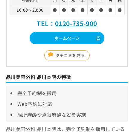
診療時間
月
火
水
木
金
土
日
祝
10:00〜20:00
●
●
●
●
●
●
●
●
TEL：
0120-735-900
ホームページ
クチコミを見る
品川美容外科 品川本院の特徴
完全予約制を採用
Web予約に対応
局所麻酔や点眼麻酔などを実施
品川美容外科 品川本院は、完全予約制を採用している