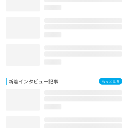
loading...
loading...
loading...
新着インタビュー記事
もっと見る
loading...