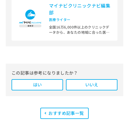
マイナビクリニックナビ編集
部
医療ライター
全国16万6,000件以上のクリニックデ
ータから、あなたの地域に合った医療
機関を見つけられる、クリニック検索
＆医療情報サイト「マイナビクリニッ
クナビ」。
編集部では、地域ごとの医療機関情報
をわかりやすく整理し、最新の公式情
報にもとづいて発信しています。
この記事は参考になりましたか？
また、医療広告ガイドラインに準拠し
はい
た編集体制を整えており、編集部内に
いいえ
は、一般社団法人薬機法医療法規格協
会が実施する「YMAA（薬機法・医療
法適法広告取扱個人認証規格）」講習
を修了したメンバーが複数名在籍して
います。
おすすめ記事一覧