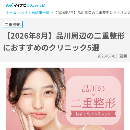
一
般
ホーム
おすすめ記事一覧
【2026年8月】品川周辺の二重整形におすすめ
ユ
二重整形
ー
ザ
【2026年8月】品川周辺の二重整形
ー
におすすめのクリニック5選
の
方
2026/08/03
更新
は
こ
ち
ら
医
マ
療
イ
関
ナ
係
ビ
者
ク
の
リ
方
ニ