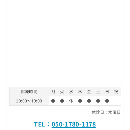
お
問
い
合
わ
せ
は
こ
ち
ら
診療時間
月
火
水
木
金
土
日
祝
10:00〜19:00
●
●
休
●
●
●
●
ー
休診日：水曜日
TEL：
050-1780-1178