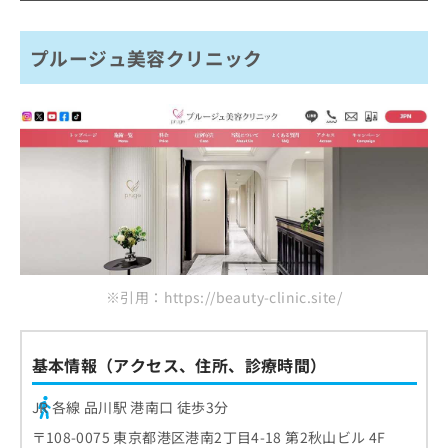
ご了
ら
み
承く
品川美容外科 品川本院
は
ださ
こ
無
い。
プルージュ美容クリニック
TCB東京中央美容外科 品川院
ち
料
湘南美容外科クリニック 品川院
ら
情
報
SOグレイスクリニック御殿山
拡
掲
充
まとめ：品川周辺で評判の二重整形におすすめ
載
の
情
のクリニック5選
お
報
申
の
し
修
込
正
み
は
は
こ
※引用：https://beauty-clinic.site/
こ
ち
ち
ら
ら
基本情報（アクセス、住所、診療時間）
そ
の
JR 各線 品川駅 港南口 徒歩3分
他
〒108-0075 東京都港区港南2丁目4-18 第2秋山ビル 4F
の