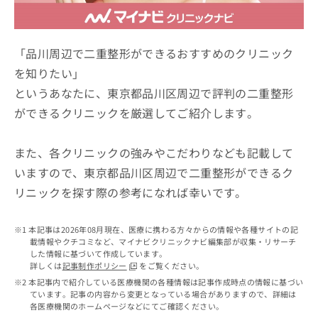
ッ
は
ク
こ
ナ
ち
ビ
「品川周辺で二重整形ができるおすすめのクリニック
ら
に
を知りたい」
関
広
というあなたに、東京都品川区周辺で評判の二重整形
す
広
告
る
告
ができるクリニックを厳選してご紹介します。
代
お
出
理
問
稿
店
い
また、各クリニックの強みやこだわりなども記載して
の
合
の
お
いますので、東京都品川区周辺で二重整形ができるク
わ
方
問
リニックを探す際の参考になれば幸いです。
せ
い
は
は
合
こ
こ
わ
ち
本記事は2026年08月現在、医療に携わる方々からの情報や各種サイトの記
ち
せ
ら
載情報やクチコミなど、マイナビクリニックナビ編集部が収集・リサーチ
ら
は
した情報に基づいて作成しています。
こ
詳しくは
記事制作ポリシー
をご覧ください。
こち
ち
広
本記事内で紹介している医療機関の各種情報は記事作成時点の情報に基づい
らは
広
ら
ています。記事の内容から変更となっている場合がありますので、詳細は
告
マイ
各医療機関のホームページなどにてご確認ください。
告
出
ナビ