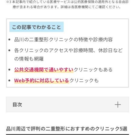
出
本記事内で紹介している医療サービスは公的医療保険の適用外となる自由診
稿
クリ
資
療が含まれる場合があります。詳細は各医療機関にてご確認ください。
稿
ニッ
の
料
クナ
の
お
の
ビサ
お
問
ご
イト
問
この記事でわかること
い
請
への
い
合
お問
求
合
合せ
品川の二重整形クリニックの特徴や診療内容
わ
は
フォ
わ
せ
こ
ーム
各クリニックのアクセスや診療時間、休診日など
せ
は
ち
とな
は
こ
ら
の情報も網羅
りま
こ
ち
す。
ち
公共交通機関で通いやすい
クリニックもある
ら
クリ
無
ら
ニッ
料
クの
Web予約に対応している
クリニックも
資
情
予
料
報
約・
の
症状
拡
のご
ご
充
目次
相談
請
の
など
求
お
はで
品川周辺で評判の二重整形におすすめ
は
申
きま
のクリニック5選
こ
せん
し
品川周辺で評判の二重整形におすすめのクリニック5選
ので
ち
込
プルージュ美容クリニック