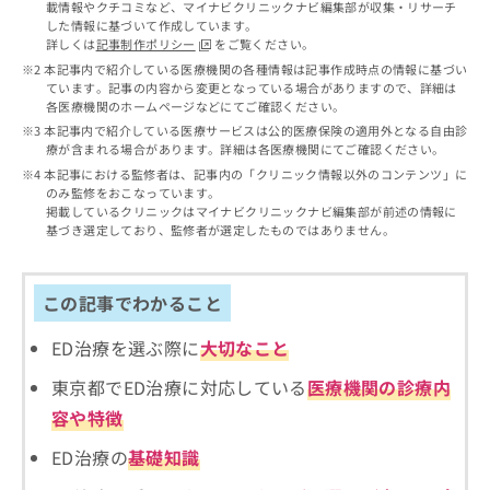
出
載情報やクチコミなど、マイナビクリニックナビ編集部が収集・リサーチ
稿
クリ
資
した情報に基づいて作成しています。
稿
ニッ
の
料
詳しくは
記事制作ポリシー
をご覧ください。
クナ
の
お
の
ビサ
本記事内で紹介している医療機関の各種情報は記事作成時点の情報に基づい
お
問
ご
イト
ています。記事の内容から変更となっている場合がありますので、詳細は
問
い
請
への
各医療機関のホームページなどにてご確認ください。
い
合
お問
求
本記事内で紹介している医療サービスは公的医療保険の適用外となる自由診
合
合せ
わ
は
療が含まれる場合があります。詳細は各医療機関にてご確認ください。
フォ
わ
せ
こ
本記事における監修者は、記事内の「クリニック情報以外のコンテンツ」に
ーム
せ
は
ち
のみ監修をおこなっています。
とな
は
こ
ら
掲載しているクリニックはマイナビクリニックナビ編集部が前述の情報に
りま
こ
ち
基づき選定しており、監修者が選定したものではありません。
す。
ち
ら
クリ
無
ら
ニッ
料
クの
この記事でわかること
資
情
予
料
報
約・
の
症状
ED治療を選ぶ際に
大切なこと
拡
のご
ご
充
相談
東京都でED治療に対応している
医療機関の診療内
請
の
など
求
お
容や特徴
はで
は
申
きま
こ
ED治療の
基礎知識
せん
し
ので
ち
込