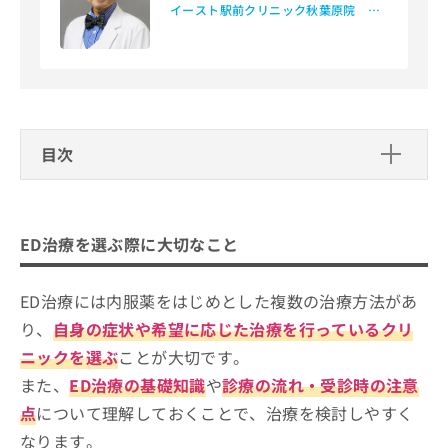
イースト駅前クリニック秋葉原院 院
お
長
問
い
合
わ
せ
は
目次
こ
ち
ED治療を選ぶ際に大切なこと
ら
東京都で評判のED治療におすすめのク
ED治療を選ぶ際に大切なこと
リニック15選
イースト駅前クリニック（都内近郊16院展開）
ED治療には内服薬をはじめとした複数の治療方法があ
浜松町第一クリニック 浜松町院（港区）
り、
自身の症状や希望に応じた治療を行っているクリ
東京ビジネスクリニック 八重洲北口（千代田区）
ニックを選ぶ
ことが大切です。
銀座まいにちクリニック（中央区）
また、
ED治療の基礎知識
や
診療の流れ・受診時の注意
点
について理解しておくことで、治療を検討しやすく
東京予防医療クリニック（港区）
なります。
新宿西口クリニック（新宿区）