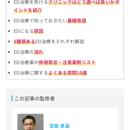
ご了
ED治療を受ける
クリニックはどう選べば良いかポ
ら
み
承く
は
イントを紹介
ださ
こ
無
い。
ED治療で知っておきたい
基礎用語
ち
料
ら
情
EDになる
原因
報
拡
掲
6種類ある
ED治療をそれぞれ解説
充
載
の
ED治療の
流れ
情
お
報
ED治療薬の
併用禁忌・注意薬剤リスト
申
の
し
修
ED治療に関する
よくある質問10選
込
正
み
は
は
こ
こ
ち
ち
この記事の監修者
ら
ら
そ
の
他
宮路 貴晶
の