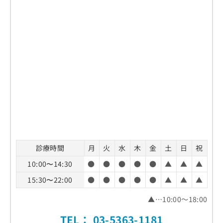
α遮断薬（併用注意）
まとめ：東京都で評判のED治療におすすめの
3．医師による診察
降圧薬（併用注意）
クリニック15選
4．治療方針の説明・処方
抗真菌薬・一部の抗菌薬（併用注意）
5．定期的な受診
HIV治療薬（併用注意）
その他の服用中の薬
診療時間
月
火
水
木
金
土
日
祝
10:00〜14:30
●
●
●
●
●
▲
▲
▲
15:30〜22:00
●
●
●
●
●
▲
▲
▲
▲…10:00～18:00
TEL：
03-5363-1181