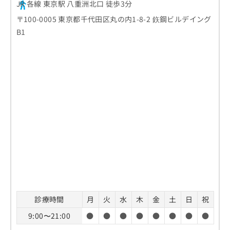
JR 各線 東京駅 八重洲北口 徒歩3分
〒100-0005 東京都千代田区丸の内1-8-2 鉃鋼ビルデイング
B1
診療時間
月
火
水
木
金
土
日
祝
9:00〜21:00
●
●
●
●
●
●
●
●