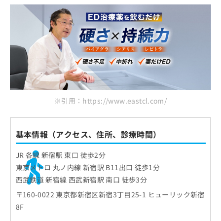
ED治療を受ける目安
ばいい？
ED治療を受けるクリニックを選ぶ際に
チェックする4つのポイント
おすすめのクリニック一覧はこちらから
ED治療を受ける前に知っておきたい基
礎用語集（A〜Z）
ED（勃起不全）
EDはどうして起こる？3つの原因
※引用：https://www.eastcl.com/
PDE5阻害薬
身体的原因
メジャーなED治療6種類を解説
シルデナフィル
心理的原因
薬物療法
タダラフィル
「Viagra（ばいあぐら）」をはじめと
基本情報（アクセス、住所、診療時間）
ライフスタイルの要因
心理療法
したED治療薬の種類と特徴
バルデナフィル
JR 各線 新宿駅 東口 徒歩2分
陰茎注射療法
オンライン診療
1.シルデナフィル：「Viagra（ばいあぐら）」
ED治療薬 併用禁忌・注意薬剤リスト
東京メトロ 丸ノ内線 新宿駅 B11出口 徒歩1分
真空勃起補助具
ジェネリック医薬品
2.タダラフィル：「Cialis（しありす）」
西武鉄道 新宿線 西武新宿駅 南口 徒歩3分
硝酸薬・NO供与薬（併用禁忌）
ED治療はどんな流れで進むの？
体外衝撃波治療（LI-ESWT）
自由診療
3.バルデナフィル：「Levitra（れびとら）」
〒160-0022 東京都新宿区新宿3丁目25-1 ヒューリック新宿
可溶性グアニル酸シクラーゼ（sGC）刺激薬（併
手術療法
1．予約
陰圧式勃起補助具（VED）
ED治療に関するよくある質問10選！
8F
用禁忌）
2．問診票の記入・問診
体外衝撃波治療（LI-ESWT）