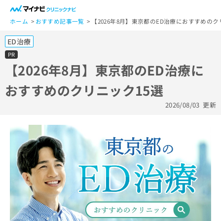
一
般
ホーム
おすすめ記事一覧
【2026年8月】東京都のED治療におすすめのク
ユ
ED治療
ー
ザ
PR
ー
【2026年8月】東京都のED治療に
の
おすすめのクリニック15選
方
は
2026/08/03
更新
こ
ち
ら
医
マ
療
イ
関
ナ
係
ビ
者
ク
の
リ
方
ニ