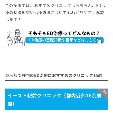
この記事では、おすすめクリニックはもちろん、ED治
五反田駅前クリニック（品川区）
療の基礎知識や治療方法についてもわかりやすく解説
多摩メディカルクリニック（国分寺市）
します！
池袋スカイクリニック（豊島区）
新宿ウエストクリニック（新宿区）
麻布十番たちばな泌尿器科・皮膚科クリニック
（港区）
住吉内科消化器内科クリニック（江東区）
銀座ベレアージュクリニック（港区）
新橋ファーストクリニック（港区）
フィットクリニック（渋谷区）
東京都で評判のED治療におすすめのクリニック15選
【ED治療をさらに解説】これを知ってからED
治療を検討しよう！
イースト駅前クリニック（都内近郊16院展
ED治療の基礎知識
開）
ED治療とは？何をするの？
ED治療を受けるクリニック、どうやって選べ