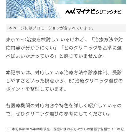
ッ
は
ク
こ
ナ
ち
ビ
ら
に
本ページにはプロモーションが含まれています。
関
広
す
東京でED治療を検討しているけれど、「治療方法や対
広
告
る
告
応内容が分かりにくい」「どのクリニックを基準に選
代
お
出
べばよいか迷っている」と感じていませんか。
理
問
稿
店
い
の
合
の
お
本記事では、対応している治療方法や診療体制、受診
わ
方
問
せ
しやすさといった視点から、ED治療クリニック選びの
い
は
は
合
こ
ポイントを整理しています。
こ
わ
ち
ち
せ
ら
ら
は
各医療機関の対応内容や特色を詳しく紹介しているの
こ
で、ぜひクリニック選びの参考にしてください。
こち
ち
広
らは
広
ら
告
マイ
告
出
本記事は2026年08月現在、医療に携わる方々からの情報や各種サイトの記
ナビ