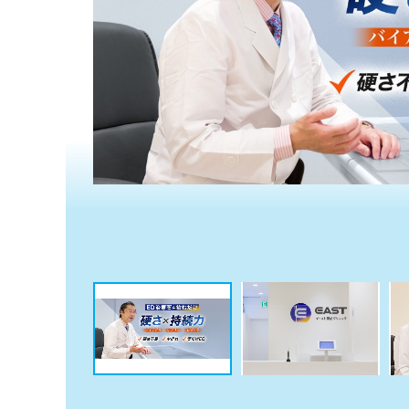
係
ク
者
リ
の
ニ
ッ
方
ク
は
ナ
こ
ビ
ち
に
関
ら
す
る
お
広
広
問
告
告
い
出
代
合
稿
わ
理
の
せ
店
お
は
の
問
こ
い
方
ち
合
ら
は
わ
こ