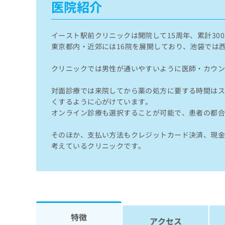
医院紹介
せ
こち
ち
らは
は
マイ
こ
ら
ナビ
ち
イースト駅前クリニックは開院して15周年、累計3
クリ
ら
ニッ
東京都内・近郊には16院を展開しており、池袋では
クナ
広
ビサ
広
クリニックでは男性が通いやすいように医師・カウ
資
イト
告
告
への
料
出
出
お問
対面診療では来院してから薬の処方に要する時間はス
の
稿
合せ
稿
ご
くするように心がけています。
の
フォ
の
請
お
オンライン診療も選択することが可能で、患者の都
ーム
お
求
問
とな
問
りま
は
い
そのほか、支払い方法もクレジットカード決済、現金
い
す。
こ
合
考えているクリニックです。
合
クリ
ち
わ
ニッ
わ
ら
せ
クの
せ
は
予
は
約・
こ
こ
無
症状
ち
ち
のご
料
ら
相談
ら
情
特徴
など
報
アクセス
はで