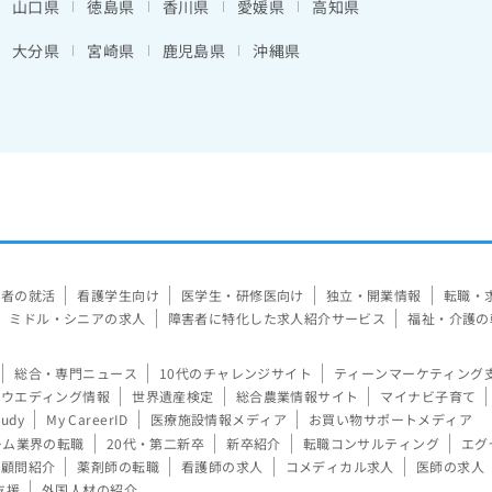
山口県
徳島県
香川県
愛媛県
高知県
大分県
宮崎県
鹿児島県
沖縄県
験者の就活
看護学生向け
医学生・研修医向け
独立・開業情報
転職・
ミドル・シニアの求人
障害者に特化した求人紹介サービス
福祉・介護の
総合・専門ニュース
10代のチャレンジサイト
ティーンマーケティング
ウエディング情報
世界遺産検定
総合農業情報サイト
マイナビ子育て
tudy
My CareerID
医療施設情報メディア
お買い物サポートメディア
ーム業界の転職
20代・第二新卒
新卒紹介
転職コンサルティング
エグ
顧問紹介
薬剤師の転職
看護師の求人
コメディカル求人
医師の求人
支援
外国人材の紹介