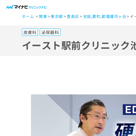
一
ホーム
関東
東京都
豊島区
池袋
,
要町
,
都電雑司ヶ谷
イ
般
ユ
皮膚科
泌尿器科
ー
ザ
イースト駅前クリニック
ー
の
方
は
こ
ち
ら
医
マ
療
イ
ナ
関
ビ