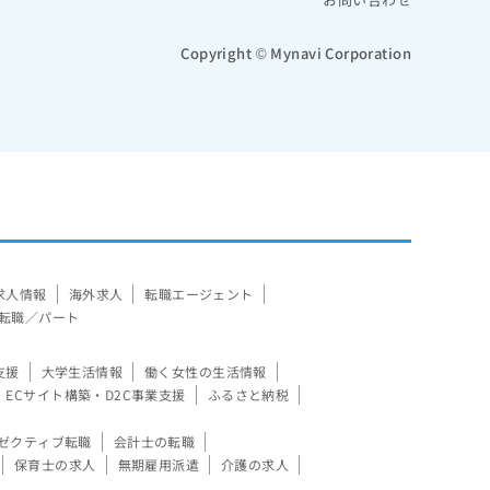
Copyright © Mynavi Corporation
求人情報
海外求人
転職エージェント
転職／パート
支援
大学生活情報
働く女性の生活情報
ECサイト構築・D2C事業支援
ふるさと納税
ゼクティブ転職
会計士の転職
保育士の求人
無期雇用派遣
介護の求人