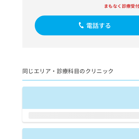
ち
まもなく診療受
み
ら
は
こ
電話する
ち
そ
ら
の
他
の
お
問
い
同じエリア・診療科目のクリニック
合
わ
せ
は
こ
ち
ら