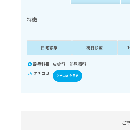
拡
資
きま
充
料
せん
の
ので
の
特徴
ご了
お
ご
承く
申
請
ださ
し
求
い。
込
は
み
こ
日曜診療
祝日診療
は
ち
こ
ら
ち
診療科目
皮膚科 泌尿器科
ら
無
クチコミ
クチコミを見る
料
掲
情
載
報
情
拡
報
充
の
の
修
お
正
申
ご
は
し
こ
込