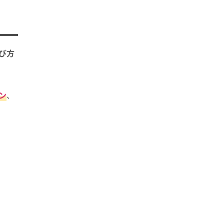
び方
ン
、