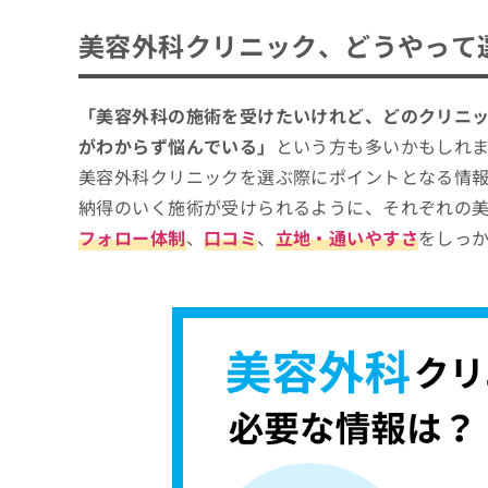
エースクリニック大阪梅田HEPナビオ院
ち
み
恵聖会クリニック 梅田院
美容外科クリニック、どうやって
ら
は
こ
プライベートスキンクリニック 梅田本院
ち
藤井クリニック 梅田院
そ
ら
「美容外科の施術を受けたいけれど、どのクリニ
の
W CLINIC 梅田院
がわからず悩んでいる」
という方も多いかもしれ
他
の
美容外科クリニックを選ぶ際にポイントとなる情
【美容外科の基礎知識】これを知ってから美
お
納得のいく施術が受けられるように、それぞれの
問
知っておきたい！美容外科の代表的なメニュ
い
フォロー体制
、
口コミ
、
立地・通いやすさ
をしっ
合
体の施術メニュー
わ
せ
1．豊胸術
顔の施術メニュー
は
2．脂肪吸引
こ
1．二重まぶた形成
肌の施術メニュー
ち
3．婦人科形成
2．鼻の整形
ら
1．レーザー治療
4．ヒップアップ術
その他の施術メニュー
3．フェイスリフト
2．ヒアルロン酸注射
5．痩身・ダイエット治療
1．医療脱毛
4．口元の整形
美容外科に関するよくある質問10選！
3．ボトックス注射
2．多汗症・わきが治療
5．目元のクマ・たるみ取り