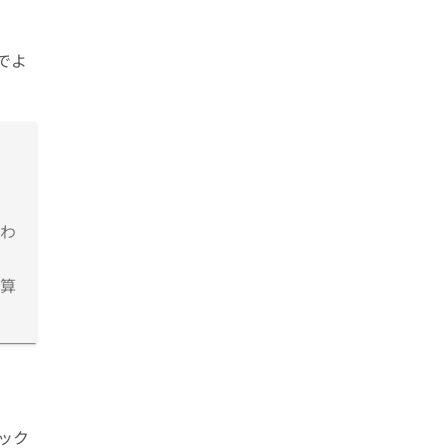
でよ
わ
算
ック