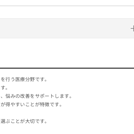
？
4つのポイント
外科のわかりやすい紹介もあり！
チを行う医療分野です。
0選
ます。
し、悩みの改善をサポートします。
頼が得やすいことが特徴です。
て選ぶことが大切です。