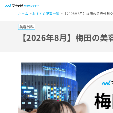
一
ホーム
おすすめ記事一覧
【2026年8月】梅田の美容外科
般
ユ
美容外科
ー
ザ
【2026年8月】梅田の
ー
の
方
は
こ
ち
ら
医
マ
療
イ
ナ
関
ビ