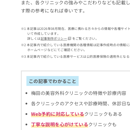
せ
こち
また、各クリニックの強みやこだわりなども記載
ち
らは
は
す際の参考になれば幸いです。
マイ
こ
ら
ナビ
ち
クリ
ら
ニッ
本記事は2026年08月現在、医療に携わる方々からの情報や各種サ
クナ
いて作成しています。
広
ビサ
詳しくは
記事制作ポリシー
をご覧ください。
広
資
イト
告
告
本記事内で紹介している医療機関の各種情報は記事作成時点の情報に
への
料
出
ホームページなどにてご確認ください。
出
お問
の
稿
合せ
稿
本記事内で紹介している医療サービスは公的医療保険の適用外となる
ご
の
フォ
の
請
お
ーム
お
求
問
とな
問
りま
は
い
い
この記事でわかること
す。
こ
合
合
クリ
ち
わ
ニッ
わ
梅田の美容外科クリニックの特徴や診療内容
ら
せ
クの
せ
は
予
は
各クリニックのアクセスや診療時間、休診日
約・
こ
こ
無
症状
ち
Web予約に対応している
クリニックもある
ち
のご
料
ら
相談
ら
情
丁寧な説明を心がけている
クリニックも
など
報
はで