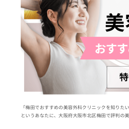
係
ク
者
リ
の
ニ
ッ
方
ク
は
ナ
こ
ビ
ち
に
関
ら
す
る
お
広
広
問
告
告
い
出
代
合
稿
わ
理
の
せ
店
お
は
「梅田でおすすめの美容外科クリニックを知りた
の
問
こ
い
方
ち
というあなたに、大阪府大阪市北区梅田で評判の
合
ら
は
わ
こ