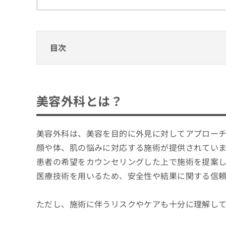
拡
資
きま
充
料
せん
の
ので
の
ご了
お
ご
承く
申
請
目次
ださ
し
求
い。
込
は
美容外科とは？
み
こ
は
ち
美容外科クリニック、どうやって選べばいい
こ
ら
美容外科とは？
ち
美容外科クリニックを選ぶ際にチェックする
ら
無
そもそも美容外科ってどんなところ？美容
美容外科は、美容を目的に外見に対してアプロー
梅田で評判の美容外科クリニックおすすめ1
料
掲
情
顔や体、肌の悩みに対応する施術が提供されてい
きぬがさクリニック 梅田院
載
報
患者の希望をカウンセリングした上で施術を提案
情
拡
うめきた美容クリニック
報
医療技術を用いるため、安全性や結果に関する信
充
大阪梅田YUTAKA美容外科
の
の
修
お
大阪梅田中央クリニック
ただし、施術に伴うリスクやケアも十分に理解し
正
申
神美庵 トータルスキンクリニック
は
し
こ
込