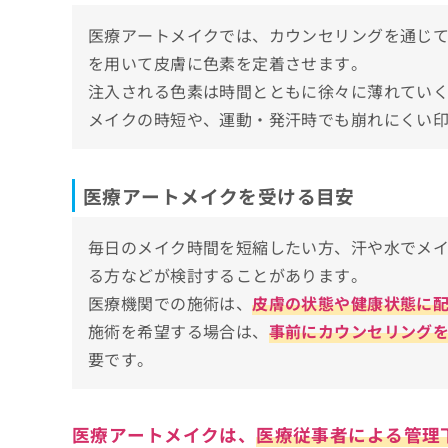
ち
み
ふみビューティークリニック梅田
医療アートメイクでは、カウンセリングを通じ
ら
は
W CLINIC 梅田院
こ
を用いて皮膚に色素を定着させます。
ち
A&Oクリニック 大阪中津
注入される色素は時間とともに徐々に薄れてい
そ
ら
の
湘南AGAクリニック 大阪院
メイクの時短や、運動・発汗時でも崩れにくい
他
大阪小田クリニック
の
お
LaLa clinic
医療アートメイクを受ける目安
問
い
【医療アートメイクの基礎知識】これを知っ
合
毎日のメイク時間を短縮したい方、汗や水でメ
わ
医療アートメイクのメリット・デメリットと
せ
る方などが検討することがあります。
医療アートメイクのメリット
は
医療アートメイクが可能な施術箇所と特徴
医療機関での施術は、
皮膚の状態や健康状態に
こ
医療アートメイクのデメリット
施術を希望する場合は、
事前にカウンセリング
眉
ち
医療アートメイクに関する質問10選！
ら
要です。
アイライン
まとめ：梅田で評判の医療アートメイクにお
唇
ヘアライン
医療アートメイクは、
医療従事者による管理