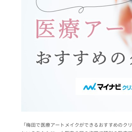
係
ク
者
リ
の
ニ
ッ
方
ク
は
ナ
こ
ビ
ち
に
関
ら
す
る
お
広
広
問
告
告
い
出
代
合
稿
わ
理
の
せ
店
お
は
の
問
こ
い
方
ち
合
ら
は
「梅田で医療アートメイクができるおすすめのク
わ
こ