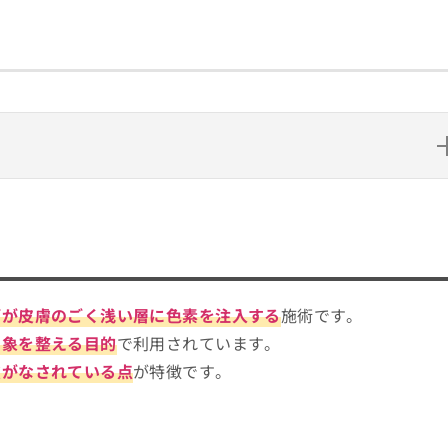
選べばいい？
際にチェックする4つのポイント
？よくある質問も掲載！
師が皮膚のごく浅い層に色素を注入する
施術です。
クリニック10選
印象を整える目的
で利用されています。
慮がなされている点
が特徴です。