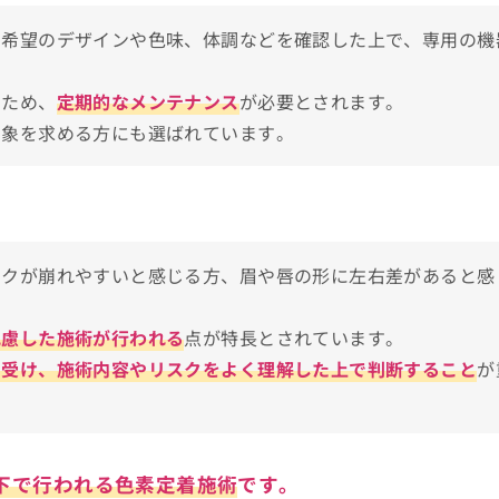
て希望のデザインや色味、体調などを確認した上で、専用の機
くため、
定期的なメンテナンス
が必要とされます。
印象を求める方にも選ばれています。
てから医療アートメイクの施術を検討しよう！
イクが崩れやすいと感じる方、眉や唇の形に左右差があると感
は
配慮した施術が行われる
点が特長とされています。
を受け、施術内容やリスクをよく理解した上で判断すること
が
すすめのクリニック10選
下で行われる色素定着施術
です。