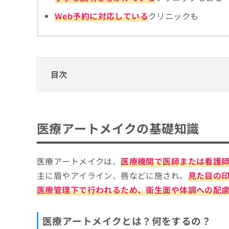
拡
資
きま
充
Web予約に対応している
クリニックも
料
せん
の
ので
の
ご了
お
ご
承く
申
請
ださ
し
求
い。
込
は
目次
み
こ
は
ち
こ
ら
医療アートメイクの基礎知識
ち
医療アートメイクとは？何をするの？
ら
医療アートメイクのクリニック、どうやって
医療アートメイクの基礎知識
無
医療アートメイクを受ける目安
料
医療アートメイクを受けるクリニックを選ぶ
掲
情
載
報
そもそも医療アートメイクってどんな施術
医療アートメイクは、
医療機関で医師または看護
梅田で評判の医療アートメイクにおすすめの
情
拡
主に眉やアイライン、唇などに施され、
見た目の
報
充
エースクリニック 大阪梅田HEPナビオ院
の
の
医療管理下で行われるため、衛生面や体調への配
大阪梅田フェミークリニック
修
お
正
申
ミセルクリニック 大阪梅田院
は
し
医療アートメイクとは？何をするの？
ONE CLINIC梅田
こ
込