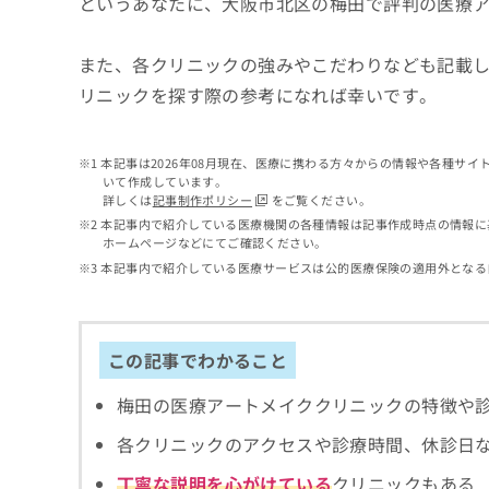
というあなたに、大阪市北区の梅田で評判の医療
せ
こち
ち
らは
は
マイ
こ
ら
ナビ
また、各クリニックの強みやこだわりなども記載
ち
クリ
リニックを探す際の参考になれば幸いです。
ら
ニッ
クナ
広
ビサ
広
資
イト
告
本記事は2026年08月現在、医療に携わる方々からの情報や各種サ
告
への
料
出
いて作成しています。
出
お問
の
稿
詳しくは
記事制作ポリシー
をご覧ください。
合せ
稿
ご
の
本記事内で紹介している医療機関の各種情報は記事作成時点の情報に
フォ
の
請
お
ホームページなどにてご確認ください。
ーム
お
求
問
とな
本記事内で紹介している医療サービスは公的医療保険の適用外となる
問
りま
は
い
い
す。
こ
合
合
クリ
ち
わ
ニッ
わ
ら
せ
この記事でわかること
クの
せ
は
予
は
約・
こ
梅田の医療アートメイククリニックの特徴や
こ
無
症状
ち
ち
のご
料
ら
各クリニックのアクセスや診療時間、休診日
相談
ら
情
など
報
丁寧な説明を心がけている
クリニックもある
はで