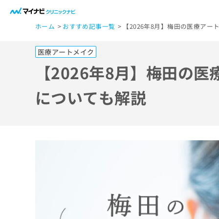
一
ホーム
おすすめ記事一覧
【2026年8月】梅田の医療ア
般
ユ
医療アートメイク
ー
ザ
【2026年8月】梅田の
ー
の
についても解説
方
は
こ
ち
ら
医
マ
療
イ
ナ
関
ビ