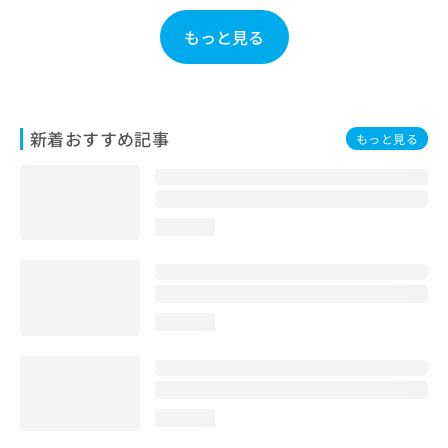
お
問
もっと見る
い
合
わ
せ
は
新着おすすめ記事
もっと見る
こ
ち
ら
loading...
loading...
loading...