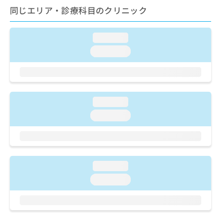
ご了
ら
み
同じエリア・診療科目のクリニック
承く
は
ださ
こ
無
い。
ち
料
loading...
ら
情
loading...
報
拡
掲
充
載
の
情
お
報
loading...
申
の
し
loading...
修
込
正
み
は
は
こ
こ
ち
ち
ら
loading...
ら
loading...
そ
の
他
の