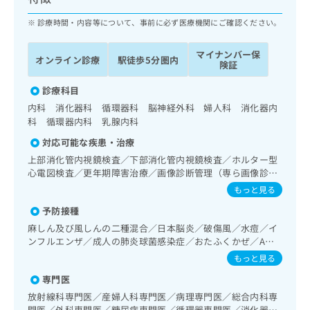
ッ
は
ク
診療時間・内容等について、事前に必ず医療機関にご確認ください。
こ
ナ
ち
ビ
ら
マイナンバー保
オンライン診療
駅徒歩5分圏内
に
険証
関
広
す
診療科目
広
告
る
告
内科 消化器科 循環器科 脳神経外科 婦人科 消化器内
代
お
出
科 循環器内科 乳腺内科
理
問
稿
対応可能な疾患・治療
店
い
の
合
上部消化管内視鏡検査／下部消化管内視鏡検査／ホルター型
の
お
心電図検査／更年期障害治療／画像診断管理（専ら画像診断
わ
方
問
を担当する医師による読影）／病理診断（専ら病理診断を担
せ
い
もっと見る
は
当する医師による診断）
は
合
こ
予防接種
こ
わ
ち
麻しん及び風しんの二種混合／日本脳炎／破傷風／水痘／イ
ち
せ
ら
ンフルエンザ／成人の肺炎球菌感染症／おたふくかぜ／A型
ら
は
肝炎／B型肝炎／狂犬病
こ
もっと見る
こち
ち
広
専門医
らは
広
ら
告
マイ
放射線科専門医／産婦人科専門医／病理専門医／総合内科専
告
出
ナビ
門医／外科専門医／糖尿病専門医／循環器専門医／消化器病