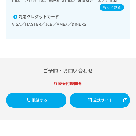
出
稿
クリ
資
専門医／超音波専門医／脳神経外科専門医／消化器内視鏡専
もっと見る
稿
ニッ
の
料
門医／乳腺専門医／脳血管内治療専門医
クナ
の
お
の
対応クレジットカード
ビサ
お
問
ご
イト
VISA／MASTER／JCB／AMEX／DINERS
問
い
請
への
い
合
お問
求
合
合せ
わ
は
フォ
わ
せ
こ
ーム
せ
は
ち
とな
は
こ
ら
りま
こ
ち
す。
ち
ら
クリ
ご予約・お問い合わせ
無
ら
ニッ
料
クの
資
診療受付時間外
情
予
料
報
約・
の
症状
拡
電話する
公式サイト
のご
ご
充
相談
請
の
など
求
お
はで
は
申
きま
こ
せん
し
ので
ち
込