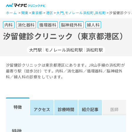
一
般
ホーム
関東
東京都
港区
大門
,
モノレール浜松町
,
浜松町
汐留健診クリ
ユ
内科
消化器科
循環器科
脳神経外科
婦人科
ー
ザ
汐留健診クリニック（東京都港区）
ー
の
大門駅
モノレール浜松町駅
浜松町駅
方
は
こ
汐留健診クリニックは東京都港区にあります。JR山手線の浜松町が
最寄り駅（徒歩3分）です。内科／消化器科／循環器科／脳神経外
ち
科／婦人科の診察をしています。
ら
医
マ
療
イ
関
ナ
特徴
アクセス
診療時間
紹介記事
医師
係
ビ
者
ク
の
リ
方
ニ
特徴