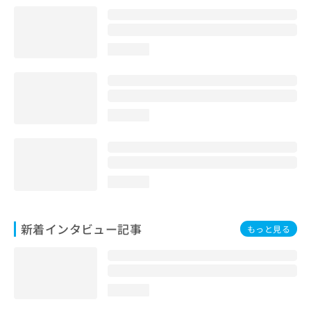
loading...
loading...
loading...
新着インタビュー記事
もっと見る
loading...