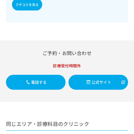
出
稿
クリ
資
クチコミを見る
稿
ニッ
の
料
クナ
の
お
の
ビサ
お
問
ご
イト
問
い
請
への
い
合
お問
求
合
合せ
わ
は
フォ
わ
せ
こ
ーム
せ
は
ち
ご予約・お問い合わせ
とな
は
こ
ら
りま
こ
ち
す。
診療受付時間外
ち
ら
クリ
無
ら
ニッ
料
クの
資
電話する
公式サイト
情
予
料
報
約・
の
症状
拡
のご
ご
充
相談
請
の
など
求
お
はで
は
申
きま
同じエリア・診療科目のクリニック
こ
せん
し
ので
ち
込