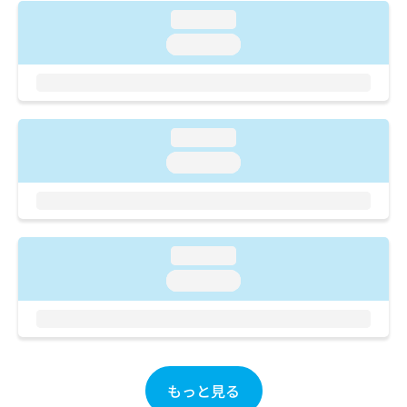
ご了
ら
み
承く
loading...
は
ださ
loading...
こ
無
い。
ち
料
ら
情
報
拡
掲
loading...
充
載
の
情
loading...
お
報
申
の
し
修
込
正
み
は
loading...
は
こ
loading...
こ
ち
ち
ら
ら
そ
の
他
もっと見る
の