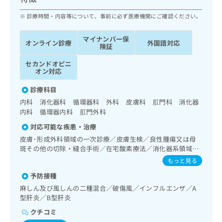
ッ
は
ク
診療時間・内容等について、事前に必ず医療機関にご確認ください。
こ
ナ
ち
ビ
ら
マイナンバー保
オンライン診療
外国語対応
に
険証
関
広
セカンドオピニ
す
広
告
オン対応
る
告
代
お
出
診療科目
理
問
稿
内科 消化器科 循環器科 外科 皮膚科 肛門科 消化器
店
い
の
内科 循環器内科 肛門外科
合
の
お
わ
方
問
対応可能な疾患・治療
せ
い
は
皮膚･形成外科領域の一次診療／皮膚生検／良性腫瘍又は母
は
合
こ
斑その他の切除・縫合手術／在宅酸素療法／消化器系領域の
こ
わ
一次診療／上部消化管内視鏡検査／肝･胆道・膵臓領域の一
ち
もっと見る
ち
せ
次診療／循環器系領域の一次診療／ホルター型心電図検査／
ら
ら
は
予防接種
腎･泌尿器系領域の一次診療／内分泌･代謝･栄養領域の一次
こ
診療／インスリン療法／糖尿病患者教育（食事療法、運動療
麻しん及び風しんの二種混合／破傷風／インフルエンザ／A
こち
ち
法、自己血糖測定）／漢方薬の処方
広
型肝炎／B型肝炎
らは
広
ら
告
マイ
クチコミ
告
出
ナビ