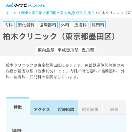
一
般
ホーム
関東
東京都
墨田区
東向島
,
京成曳舟
,
曳舟
柏木クリニック（東
ユ
内科
消化器科
循環器科
外科
皮膚科
肛門科
ー
ザ
柏木クリニック（東京都墨田区）
ー
の
東向島駅
京成曳舟駅
曳舟駅
方
は
こ
柏木クリニックは東京都墨田区にあります。東武鉄道伊勢崎線の東
向島が最寄り駅（徒歩10分）です。内科／消化器科／循環器科／外
ち
科／皮膚科／肛門科の診察をしています。
ら
医
マ
療
イ
関
ナ
特徴
アクセス
診療時間
紹介記事
医師
係
ビ
者
ク
の
リ
方
ニ
特徴