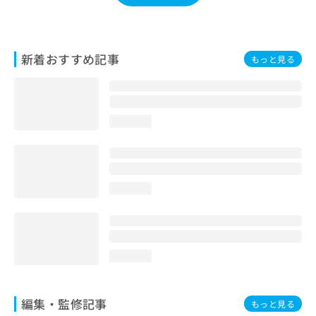
お
問
い
合
新着おすすめ記事
もっと見る
わ
せ
は
こ
ち
loading...
ら
loading...
loading...
編集・監修記事
もっと見る