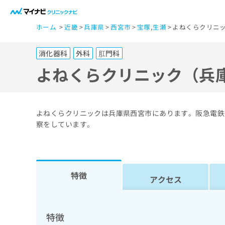
一
ホーム
近畿
兵庫県
西宮市
宝塚
,
生瀬
よねくらクリニッ
般
ユ
消化器科
外科
肛門科
ー
ザ
よねくらクリニック（兵
ー
の
方
よねくらクリニックは兵庫県西宮市にあります。阪急電鉄
は
察をしています。
こ
ち
ら
特徴
アクセス
医
マ
療
イ
ナ
関
特徴
ビ