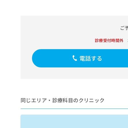
せ
こち
ち
らは
は
マイ
こ
ら
ナビ
ち
クリ
ら
ニッ
ご
クナ
広
ビサ
広
資
イト
診療受付時間外
告
告
への
料
出
出
お問
の
稿
合せ
稿
電話する
ご
の
フォ
の
請
お
ーム
お
求
問
とな
問
りま
は
い
い
す。
こ
合
合
クリ
ち
わ
ニッ
わ
ら
せ
クの
せ
は
予
同じエリア・診療科目のクリニック
は
約・
こ
こ
無
症状
ち
ち
のご
料
ら
相談
ら
情
など
報
はで