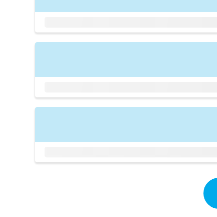
拡
資
きま
充
料
せん
の
ので
の
ご了
お
ご
承く
申
請
ださ
し
求
い。
込
は
み
こ
は
ち
こ
ら
ち
ら
無
料
掲
情
載
報
情
拡
報
充
の
の
修
お
正
申
は
し
こ
込