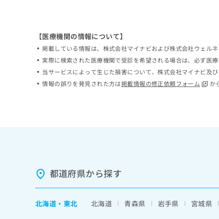
ち
み
ら
は
こ
【医療機関の情報について】
ち
そ
ら
掲載している情報は、株式会社マイナビおよび株式会社ウェルネ
の
実際に検索された医療機関で受診を希望される場合は、必ず医療
他
当サービスによって生じた損害について、株式会社マイナビ及び
の
情報の誤りを発見された方は
掲載情報の修正依頼フォーム
か
お
問
い
合
わ
せ
は
こ
ち
都道府県から探す
ら
北海道
・
東北
北海道
青森県
岩手県
宮城県