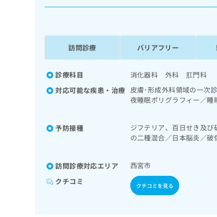
係
ク
者
リ
の
ニ
ッ
方
ク
訪問診療
バリアフリー
は
ナ
こ
ビ
ち
診療科目
消化器科 外科 肛門科
に
関
ら
皮膚･形成外科領域の一次
対応可能な疾患・治療
す
夜睡眠ポリグラフィー／睡
る
時無呼吸症候群治療）／在
お
広
循環器系領域の一次診療／
広
問
ジフテリア、百日せき及び
予防接種
がん疼痛治療／漢方薬の処
告
告
い
の二種混合／日本脳炎／破
出
代
合
ルス感染症／水痘／インフ
稿
わ
理
の
せ
西宮市
訪問診療対応エリア
店
お
は
の
問
クチコミ
こ
クチコミを見る
い
方
ち
合
ら
は
わ
こ