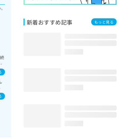
い。
新着おすすめ記事
もっと見る
loading...
／終
眠
療／
る
る
ん
イ
loading...
る
loading...