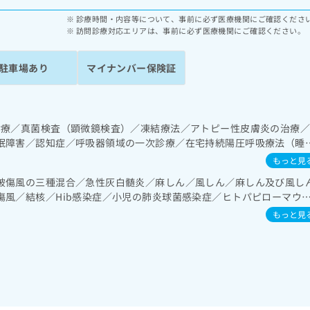
診療時間・内容等について、事前に必ず医療機関にご確認くださ
訪問診療対応エリアは、事前に必ず医療機関にご確認ください。
駐車場あり
マイナンバー保険証
診療／真菌検査（顕微鏡検査）／凍結療法／アトピー性皮膚炎の治療
眠障害／認知症／呼吸器領域の一次診療／在宅持続陽圧呼吸療法（睡
宅酸素療法／消化器系領域の一次診療／肝･胆道・膵臓領域の一次診
もっと見
内分泌･代謝･栄養領域の一次診療／インスリン療法／医療用麻薬によ
破傷風の三種混合／急性灰白髄炎／麻しん／風しん／麻しん及び風し
方／在宅における看取り
傷風／結核／Hib感染症／小児の肺炎球菌感染症／ヒトパピローマウ
ルエンザ／成人の肺炎球菌感染症／おたふくかぜ／B型肝炎
もっと見