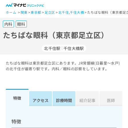
一
般
ホーム
関東
東京都
足立区
北千住
,
千住大橋
たちばな眼科（東京都足
ユ
内科
眼科
ー
ザ
たちばな眼科（東京都足立区）
ー
の
北千住駅
千住大橋駅
方
は
こ
たちばな眼科は東京都足立区にあります。JR常磐線(日暮里～水戸)
の北千住が最寄り駅です。内科／眼科の診察をしています。
ち
ら
医
マ
療
イ
特徴
アクセス
診療時間
紹介記事
医師
関
ナ
係
ビ
者
ク
の
リ
特徴
方
ニ