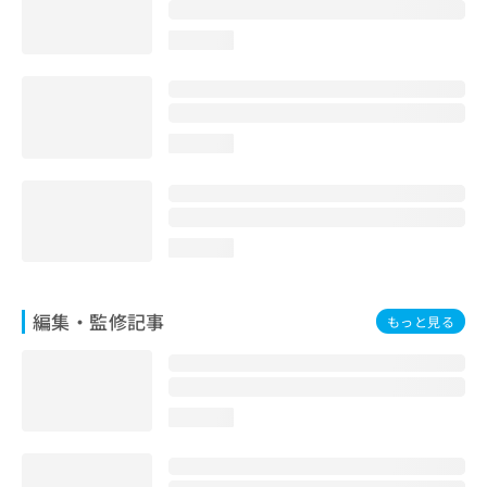
お
問
loading...
い
合
わ
せ
は
loading...
こ
ち
ら
loading...
編集・監修記事
もっと見る
loading...