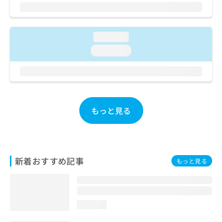
ご了
ら
み
承く
は
ださ
こ
無
い。
ち
料
loading...
ら
情
loading...
報
拡
掲
充
載
の
情
お
報
申
の
もっと見る
し
修
込
正
み
は
は
こ
こ
ち
新着おすすめ記事
もっと見る
ち
ら
ら
そ
の
loading...
他
の