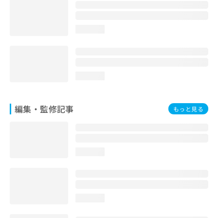
お
問
い
loading...
合
わ
せ
は
こ
loading...
ち
ら
編集・監修記事
もっと見る
loading...
loading...