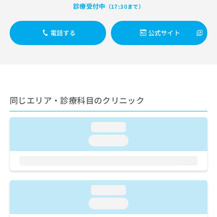
出
稿
クリ
資
診療受付中
（17:30まで）
稿
ニッ
の
料
クナ
の
お
の
ビサ
お
電話する
公式サイト
問
ご
イト
問
い
請
への
い
合
お問
求
合
合せ
わ
は
フォ
わ
せ
こ
ーム
せ
は
ち
とな
は
こ
ら
りま
同じエリア・診療科目のクリニック
こ
ち
す。
ち
ら
クリ
無
ら
ニッ
料
loading...
クの
資
情
予
loading...
料
報
約・
の
症状
拡
のご
ご
充
相談
請
の
など
求
お
はで
loading...
は
申
きま
こ
せん
し
loading...
ので
ち
込