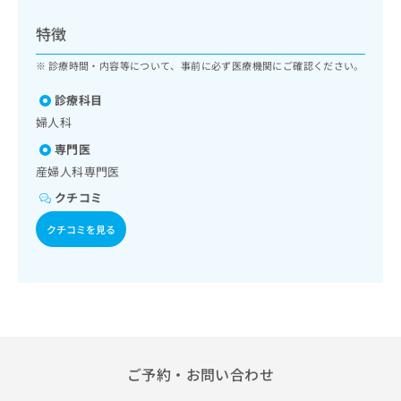
ッ
は
ク
こ
特徴
ナ
ち
ビ
診療時間・内容等について、事前に必ず医療機関にご確認ください。
ら
に
関
診療科目
広
す
広
婦人科
告
る
告
代
専門医
お
出
理
問
産婦人科専門医
稿
店
い
の
クチコミ
合
の
お
わ
方
問
クチコミを見る
せ
い
は
は
合
こ
こ
わ
ち
ち
せ
ら
ら
は
こ
こち
ち
広
らは
広
ら
ご予約・お問い合わせ
告
マイ
告
出
ナビ