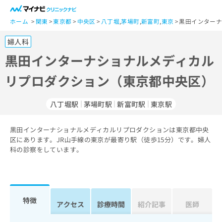
一
般
ホーム
関東
東京都
中央区
八丁堀
,
茅場町
,
新富町
,
東京
黒田インターナ
ユ
婦人科
ー
ザ
黒田インターナショナルメディカル
ー
リプロダクション（東京都中央区）
の
方
は
八丁堀駅
茅場町駅
新富町駅
東京駅
こ
ち
黒田インターナショナルメディカルリプロダクションは東京都中央
ら
区にあります。JR山手線の東京が最寄り駅（徒歩15分）です。婦人
科の診察をしています。
医
マ
療
イ
関
ナ
係
ビ
者
ク
特徴
アクセス
診療時間
紹介記事
医師
の
リ
方
ニ