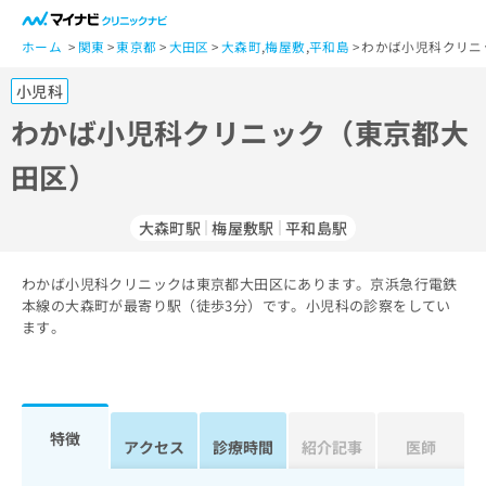
一
般
ホーム
関東
東京都
大田区
大森町
,
梅屋敷
,
平和島
わかば小児科クリニ
ユ
小児科
ー
ザ
わかば小児科クリニック（東京都大
ー
田区）
の
方
は
大森町駅
梅屋敷駅
平和島駅
こ
ち
わかば小児科クリニックは東京都大田区にあります。京浜急行電鉄
ら
本線の大森町が最寄り駅（徒歩3分）です。小児科の診察をしてい
ます。
医
マ
療
イ
関
ナ
係
ビ
者
ク
特徴
アクセス
診療時間
紹介記事
医師
の
リ
方
ニ