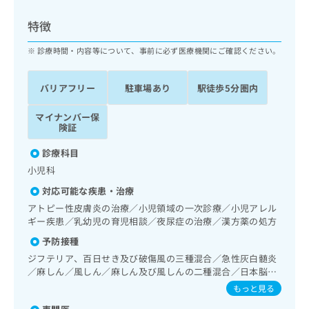
ッ
は
ク
こ
特徴
ナ
ち
ビ
診療時間・内容等について、事前に必ず医療機関にご確認ください。
ら
に
関
広
バリアフリー
駐車場あり
駅徒歩5分圏内
す
広
告
る
告
代
マイナンバー保
お
出
険証
理
問
稿
店
い
の
診療科目
合
の
お
小児科
わ
方
問
せ
い
は
対応可能な疾患・治療
は
合
こ
アトピー性皮膚炎の治療／小児領域の一次診療／小児アレル
こ
わ
ち
ギー疾患／乳幼児の育児相談／夜尿症の治療／漢方薬の処方
ち
せ
ら
予防接種
ら
は
こ
ジフテリア、百日せき及び破傷風の三種混合／急性灰白髄炎
こち
ち
／麻しん／風しん／麻しん及び風しんの二種混合／日本脳炎
広
らは
／結核／Hib感染症／小児の肺炎球菌感染症／ヒトパピロー
広
ら
告
もっと見る
マイ
マウイルス感染症／水痘／インフルエンザ／おたふくかぜ／
告
出
ナビ