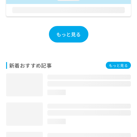
お
問
い
合
わ
もっと見る
せ
は
こ
ち
ら
新着おすすめ記事
もっと見る
loading...
loading...