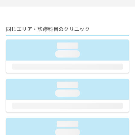
ご了
ら
み
承く
は
ださ
こ
無
い。
ち
料
ら
同じエリア・診療科目のクリニック
情
報
拡
掲
loading...
充
載
の
情
loading...
お
報
申
の
し
修
込
正
み
は
loading...
は
こ
loading...
こ
ち
ち
ら
ら
そ
の
loading...
他
loading...
の