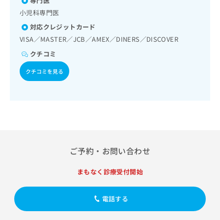
専門医
A型肝炎／B型肝炎／ロタウイルス感染症／髄膜炎菌感染症
出
稿
クリ
資
稿
ニッ
小児科専門医
の
料
クナ
の
お
の
対応クレジットカード
ビサ
お
問
ご
イト
VISA／MASTER／JCB／AMEX／DINERS／DISCOVER
問
い
請
への
い
合
クチコミ
お問
求
合
合せ
わ
は
フォ
わ
クチコミを見る
せ
こ
ーム
せ
は
ち
とな
は
こ
ら
りま
こ
ち
す。
ち
ら
クリ
無
ら
ニッ
料
クの
資
情
予
料
報
約・
ご予約・お問い合わせ
の
症状
拡
のご
ご
充
相談
まもなく診療受付開始
請
の
など
求
お
はで
は
申
きま
電話する
こ
せん
し
ので
ち
込