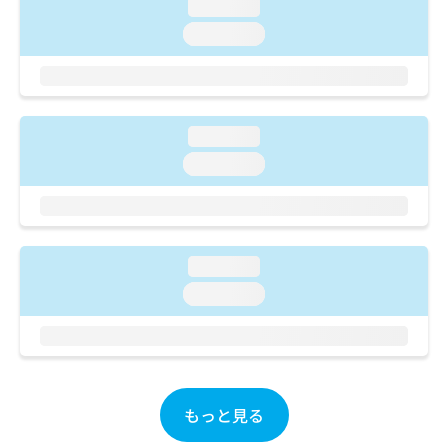
ご了
loading...
ら
み
承く
は
loading...
ださ
こ
無
い。
ち
料
ら
情
報
拡
掲
loading...
充
載
loading...
の
情
お
報
申
の
し
修
込
正
loading...
み
は
は
loading...
こ
こ
ち
ち
ら
ら
そ
の
もっと見る
他
の