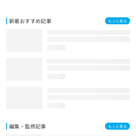
お
問
い
新着おすすめ記事
もっと見る
合
わ
せ
は
こ
loading...
ち
ら
loading...
loading...
編集・監修記事
もっと見る