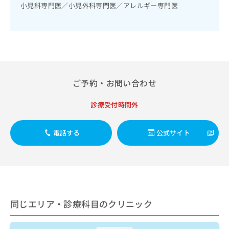
出
稿
クリ
小児科専門医／小児外科専門医／アレルギー専門医
資
稿
ニッ
の
料
クナ
の
お
の
ビサ
お
問
ご
イト
問
い
請
への
い
合
お問
求
合
合せ
わ
は
フォ
わ
せ
こ
ご予約・お問い合わせ
ーム
せ
は
ち
とな
は
こ
ら
りま
診療受付時間外
こ
ち
す。
ち
ら
クリ
無
ら
ニッ
料
電話する
公式サイト
クの
資
情
予
料
報
約・
の
症状
拡
のご
ご
充
相談
請
の
など
求
お
はで
は
同じエリア・診療科目のクリニック
申
きま
こ
せん
し
ので
ち
込