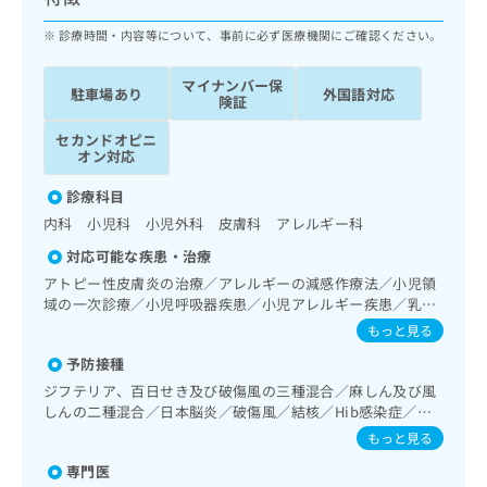
ッ
は
ク
診療時間・内容等について、事前に必ず医療機関にご確認ください。
こ
ナ
ち
ビ
ら
マイナンバー保
駐車場あり
外国語対応
に
険証
関
広
セカンドオピニ
す
広
告
オン対応
る
告
代
お
出
診療科目
理
問
稿
内科 小児科 小児外科 皮膚科 アレルギー科
店
い
の
合
の
お
対応可能な疾患・治療
わ
方
問
アトピー性皮膚炎の治療／アレルギーの減感作療法／小児領
せ
い
は
域の一次診療／小児呼吸器疾患／小児アレルギー疾患／乳幼
は
合
こ
児の育児相談／夜尿症の治療／小児食物アレルギー負荷検査
もっと見る
こ
わ
ち
ち
せ
予防接種
ら
ら
は
ジフテリア、百日せき及び破傷風の三種混合／麻しん及び風
こ
しんの二種混合／日本脳炎／破傷風／結核／Hib感染症／小
こち
ち
広
児の肺炎球菌感染症／ヒトパピローマウイルス感染症／水痘
もっと見る
らは
広
ら
告
／インフルエンザ／成人の肺炎球菌感染症／おたふくかぜ／
マイ
告
専門医
A型肝炎／B型肝炎／狂犬病／ロタウイルス感染症
出
ナビ