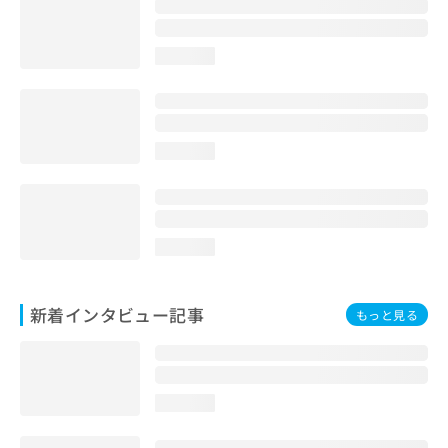
loading...
loading...
loading...
新着インタビュー記事
もっと見る
loading...