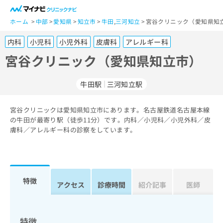
一
般
ホーム
中部
愛知県
知立市
牛田
,
三河知立
宮谷クリニック（愛知県知立
ユ
内科
小児科
小児外科
皮膚科
アレルギー科
ー
ザ
宮谷クリニック（愛知県知立市）
ー
の
牛田駅
三河知立駅
方
は
こ
宮谷クリニックは愛知県知立市にあります。名古屋鉄道名古屋本線
の牛田が最寄り駅（徒歩11分）です。内科／小児科／小児外科／皮
ち
膚科／アレルギー科の診察をしています。
ら
医
マ
療
イ
関
ナ
特徴
アクセス
診療時間
紹介記事
医師
係
ビ
者
ク
の
リ
方
ニ
特徴