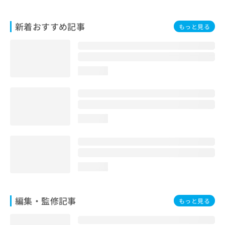
お
問
新着おすすめ記事
い
もっと見る
合
わ
せ
は
loading...
こ
ち
ら
loading...
loading...
編集・監修記事
もっと見る