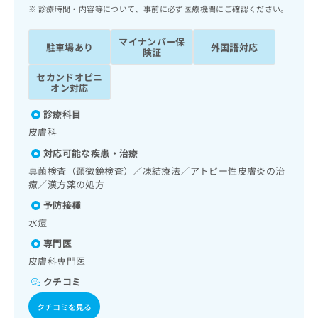
ッ
は
診療時間・内容等について、事前に必ず医療機関にご確認ください。
ク
こ
ナ
ち
マイナンバー保
駐車場あり
外国語対応
ビ
険証
ら
に
セカンドオピニ
関
広
オン対応
す
広
告
る
告
診療科目
代
お
出
皮膚科
理
問
稿
店
い
の
対応可能な疾患・治療
合
の
お
真菌検査（顕微鏡検査）／凍結療法／アトピー性皮膚炎の治
わ
方
問
療／漢方薬の処方
せ
い
は
予防接種
は
合
こ
こ
わ
水痘
ち
ち
せ
ら
専門医
ら
は
皮膚科専門医
こ
こち
ち
広
クチコミ
らは
広
ら
告
マイ
クチコミを見る
告
出
ナビ