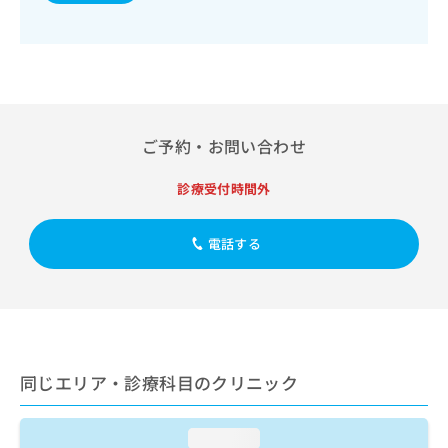
出
稿
クリ
資
稿
ニッ
の
料
クナ
の
お
の
ビサ
お
問
ご
イト
問
い
請
への
い
合
お問
求
合
合せ
わ
は
ご予約・お問い合わせ
フォ
わ
せ
こ
ーム
せ
は
ち
とな
は
こ
診療受付時間外
ら
りま
こ
ち
す。
ち
ら
クリ
無
電話する
ら
ニッ
料
クの
資
情
予
料
報
約・
の
症状
拡
のご
ご
充
相談
請
の
など
求
お
同じエリア・診療科目のクリニック
はで
は
申
きま
こ
せん
し
ので
ち
込
loading...