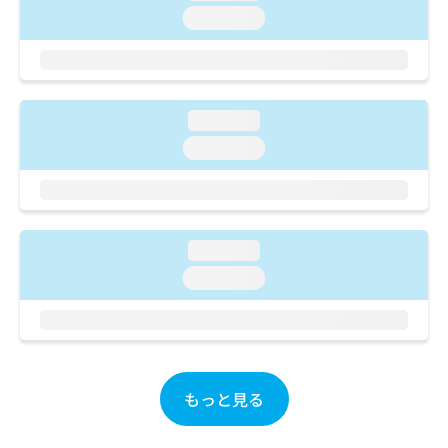
ご了
ら
み
loading...
承く
は
ださ
こ
無
い。
ち
料
ら
情
報
loading...
拡
掲
loading...
充
載
の
情
お
報
申
の
し
修
loading...
込
正
み
は
loading...
は
こ
こ
ち
ち
ら
ら
そ
もっと見る
の
他
の