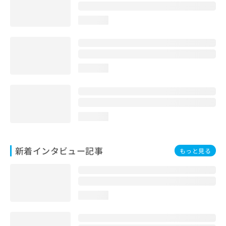
loading...
loading...
loading...
新着インタビュー記事
もっと見る
loading...