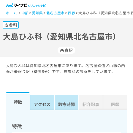
一
般
ホーム
中部
愛知県
北名古屋市
西春
大島ひふ科（愛知県北名古屋市 
ユ
皮膚科
ー
ザ
大島ひふ科（愛知県北名古屋市）
ー
の
西春駅
方
は
こ
大島ひふ科は愛知県北名古屋市にあります。名古屋鉄道犬山線の西
春が最寄り駅（徒歩8分）です。皮膚科の診察をしています。
ち
ら
医
マ
療
イ
特徴
アクセス
診療時間
紹介記事
医師
関
ナ
係
ビ
者
ク
の
リ
特徴
方
ニ