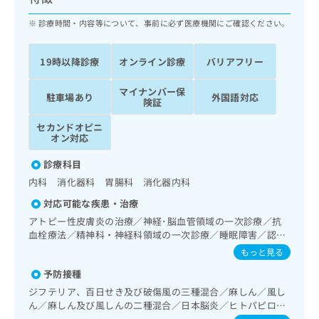
ッ
は
ク
診療時間・内容等について、事前に必ず医療機関にご確認ください。
こ
ナ
ち
ビ
ら
19時以降診療
オンライン診療
バリアフリー
に
関
広
マイナンバー保
す
広
駐車場あり
外国語対応
告
険証
る
告
代
お
出
セカンドオピニ
理
問
稿
オン対応
店
い
の
合
診療科目
の
お
わ
方
問
内科 消化器科 胃腸科 消化器内科
せ
い
は
対応可能な疾患・治療
は
合
こ
こ
アトピー性皮膚炎の治療／神経･脳血管領域の一次診療／抗
わ
ち
血栓療法／精神科・神経科領域の一次診療／睡眠障害／認知
ち
せ
ら
症／耳鼻咽喉領域の一次診療／呼吸器領域の一次診療／在宅
ら
は
もっと見る
酸素療法／消化器系領域の一次診療／上部消化管内視鏡検査
こ
予防接種
／下部消化管内視鏡検査／肝･胆道・膵臓領域の一次診療／
こち
ち
広
らは
循環器系領域の一次診療／ホルター型心電図検査／腎･泌尿
ジフテリア、百日せき及び破傷風の三種混合／麻しん／風し
広
ら
告
マイ
器系領域の一次診療／内分泌･代謝･栄養領域の一次診療／イ
ん／麻しん及び風しんの二種混合／日本脳炎／ヒトパピロー
告
出
ナビ
ンスリン療法／糖尿病患者教育（食事療法、運動療法、自己
マウイルス感染症／水痘／インフルエンザ／成人の肺炎球菌