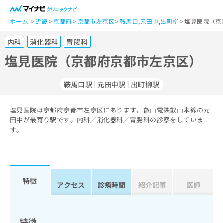
一
般
ホーム
近畿
京都府
京都市左京区
鞍馬口
,
元田中
,
出町柳
塩見医院（京
ユ
内科
消化器科
胃腸科
ー
ザ
塩見医院（京都府京都市左京区）
ー
の
鞍馬口駅
元田中駅
出町柳駅
方
は
こ
塩見医院は京都府京都市左京区にあります。叡山電鉄叡山本線の元
田中が最寄り駅です。内科／消化器科／胃腸科の診察をしていま
ち
す。
ら
医
マ
療
イ
関
ナ
特徴
アクセス
診療時間
紹介記事
医師
係
ビ
者
ク
の
リ
方
ニ
特徴