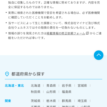
独自に収集したものです。正確な情報に努めておりますが、内容を完
全に保証するものではありません。
実際に検索された医療機関で受診を希望される場合は、必ず医療機関
に確認していただくことをお勧めします。
当サービスによって生じた損害について、株式会社マイナビ及び株式
会社ウェルネスではその賠償の責任を一切負わないものとします。
情報の誤りを発見された方は
掲載情報の修正依頼フォーム
からご連
絡をいただければ幸いです。
都道府県から探す
北海道
・
東北
北海道
青森県
岩手県
宮城県
秋田県
山形県
福島県
関東
茨城県
栃木県
群馬県
埼玉県
千葉県
東京都
神奈川県
山梨県