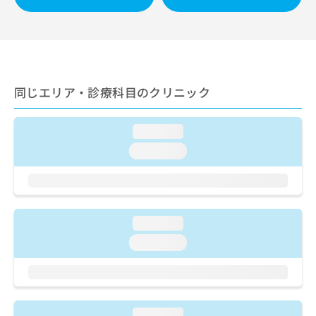
ご了
ら
み
承く
は
ださ
こ
無
い。
ち
料
ら
情
報
同じエリア・診療科目のクリニック
拡
掲
充
載
の
情
loading...
お
報
申
loading...
の
し
修
込
正
み
は
は
こ
こ
ち
loading...
ち
ら
loading...
ら
そ
の
他
の
loading...