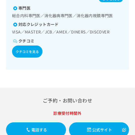
出
ーの減感作療法／漢方薬の処方
稿
クリ
資
稿
ニッ
専門医
の
料
クナ
の
お
の
総合内科専門医／消化器病専門医／消化器内視鏡専門医
ビサ
お
問
ご
イト
対応クレジットカード
問
い
請
への
い
VISA／MASTER／JCB／AMEX／DINERS／DISCOVER
合
お問
求
合
合せ
わ
は
クチコミ
フォ
わ
せ
こ
ーム
せ
は
ち
クチコミを見る
とな
は
こ
ら
りま
こ
ち
す。
ち
ら
クリ
無
ら
ニッ
料
クの
資
情
予
料
報
約・
の
症状
拡
ご予約・お問い合わせ
のご
ご
充
相談
請
の
など
求
診療受付時間外
お
はで
は
申
きま
こ
せん
し
電話する
公式サイト
ので
ち
込