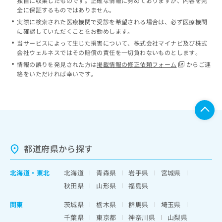
独自に収集したものです。正確な情報に努めておりますが、内容を完
全に保証するものではありません。
実際に検索された医療機関で受診を希望される場合は、必ず医療機関
に確認していただくことをお勧めします。
当サービスによって生じた損害について、株式会社マイナビ及び株式
会社ウェルネスではその賠償の責任を一切負わないものとします。
情報の誤りを発見された方は
掲載情報の修正依頼フォーム
からご連
絡をいただければ幸いです。
都道府県から探す
北海道
・
東北
北海道
青森県
岩手県
宮城県
秋田県
山形県
福島県
関東
茨城県
栃木県
群馬県
埼玉県
千葉県
東京都
神奈川県
山梨県