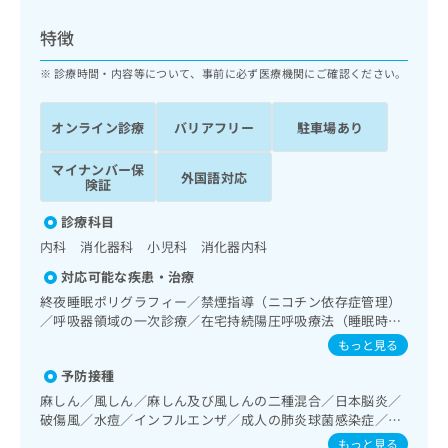
ッ
は
ク
こ
特徴
ナ
ち
ビ
診療時間・内容等について、事前に必ず医療機関にご確認ください。
ら
に
関
広
オンライン診療
バリアフリー
駐車場あり
す
広
告
る
告
代
マイナンバー保
お
出
外国語対応
険証
理
問
稿
店
い
の
診療科目
合
の
お
内科 消化器科 小児科 消化器内科
わ
方
問
せ
い
は
対応可能な疾患・治療
は
合
こ
終夜睡眠ポリグラフィー／禁煙指導（ニコチン依存症管理）
こ
わ
ち
／呼吸器領域の一次診療／在宅持続陽圧呼吸療法（睡眠時無
ち
せ
呼吸症候群治療）／在宅酸素療法／消化器系領域の一次診療
ら
もっと見る
ら
は
／上部消化管内視鏡検査／下部消化管内視鏡検査／下部消化
こ
予防接種
管内視鏡的切除術／肝･胆道・膵臓領域の一次診療／循環器
こち
ち
広
系領域の一次診療／腎･泌尿器系領域の一次診療／内分泌･代
麻しん／風しん／麻しん及び風しんの二種混合／日本脳炎／
らは
広
ら
謝･栄養領域の一次診療／糖尿病による合併症に対する継続
告
破傷風／水痘／インフルエンザ／成人の肺炎球菌感染症／お
マイ
告
的な管理及び指導／血液・免疫系領域の一次診療／アレルギ
出
たふくかぜ／A型肝炎／B型肝炎
ナビ
もっと見る