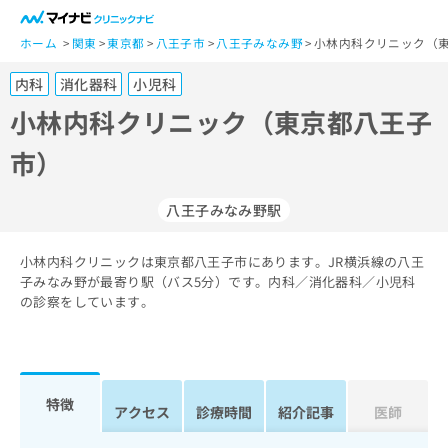
一
般
ホーム
関東
東京都
八王子市
八王子みなみ野
小林内科クリニック（東
ユ
内科
消化器科
小児科
ー
ザ
小林内科クリニック（東京都八王子
ー
市）
の
方
は
八王子みなみ野駅
こ
ち
小林内科クリニックは東京都八王子市にあります。JR横浜線の八王
ら
子みなみ野が最寄り駅（バス5分）です。内科／消化器科／小児科
の診察をしています。
医
マ
療
イ
関
ナ
係
ビ
者
ク
特徴
アクセス
診療時間
紹介記事
医師
の
リ
方
ニ