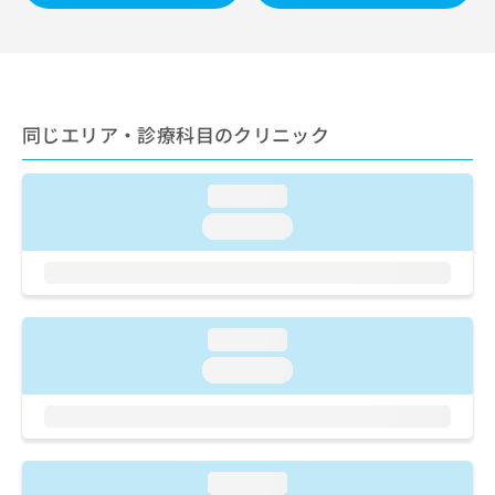
ご了
ら
み
承く
は
ださ
こ
無
い。
ち
料
ら
情
報
同じエリア・診療科目のクリニック
拡
掲
充
載
の
情
loading...
お
報
loading...
申
の
し
修
込
正
み
は
は
こ
loading...
こ
ち
ち
loading...
ら
ら
そ
の
他
loading...
の