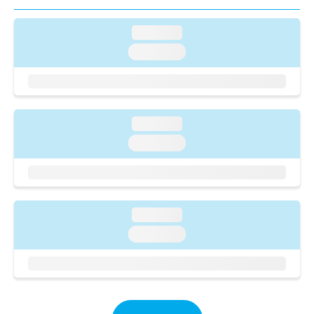
ご了
ら
み
承く
は
ださ
loading...
こ
無
い。
ち
料
loading...
ら
情
報
拡
掲
充
載
の
情
loading...
お
報
loading...
申
の
し
修
込
正
み
は
は
こ
loading...
こ
ち
ち
loading...
ら
ら
そ
の
他
の