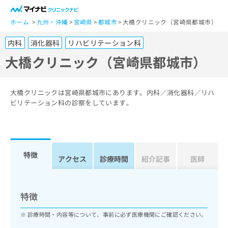
一
般
ホーム
九州・沖縄
宮崎県
都城市
大橋クリニック（宮崎県都城市）
ユ
内科
消化器科
リハビリテーション科
ー
ザ
大橋クリニック（宮崎県都城市）
ー
の
方
大橋クリニックは宮崎県都城市にあります。内科／消化器科／リハ
は
ビリテーション科の診察をしています。
こ
ち
ら
特徴
医
アクセス
診療時間
紹介記事
医師
マ
療
イ
関
ナ
係
ビ
特徴
者
ク
の
リ
診療時間・内容等について、事前に必ず医療機関にご確認ください。
方
ニ