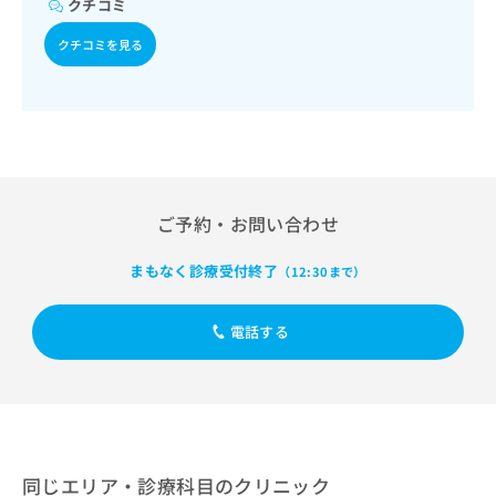
クチコミ
出
稿
クリ
運動療法、自己血糖測定）／糖尿病による合併症に対する継
資
稿
ニッ
続的な管理及び指導／筋・骨格系及び外傷領域の一次診療／
の
料
クチコミを見る
クナ
の
小児領域の一次診療／漢方薬の処方／外来における化学療法
お
の
ビサ
お
／在宅における看取り
問
ご
イト
問
い
請
への
い
合
お問
求
合
合せ
わ
は
フォ
わ
せ
こ
ーム
せ
は
ち
とな
は
こ
ら
りま
ご予約・お問い合わせ
こ
ち
す。
ち
ら
クリ
無
まもなく診療受付終了
ら
ニッ
（12:30まで）
料
クの
資
情
予
料
報
約・
電話する
の
症状
拡
のご
ご
充
相談
請
の
など
求
お
はで
は
申
きま
こ
せん
し
ので
ち
同じエリア・診療科目のクリニック
込