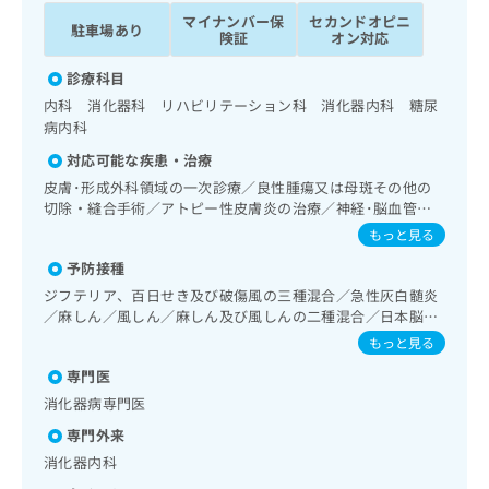
ッ
は
マイナンバー保
セカンドオピニ
駐車場あり
ク
こ
険証
オン対応
ナ
ち
ビ
診療科目
ら
に
内科 消化器科 リハビリテーション科 消化器内科 糖尿
関
病内科
広
す
広
告
対応可能な疾患・治療
る
告
代
お
皮膚･形成外科領域の一次診療／良性腫瘍又は母斑その他の
出
理
問
切除・縫合手術／アトピー性皮膚炎の治療／神経･脳血管領
稿
店
域の一次診療／抗血栓療法／精神科・神経科領域の一次診療
い
の
もっと見る
／禁煙指導（ニコチン依存症管理）／睡眠障害／摂食障害
合
の
お
予防接種
（拒食症･過食症）／アルコール依存症／神経症性障害（強
わ
方
問
迫性障害、不安障害、パニック障害等）／認知症／心的外傷
せ
ジフテリア、百日せき及び破傷風の三種混合／急性灰白髄炎
い
は
後ストレス障害（PTSD）／呼吸器領域の一次診療／肺悪性
／麻しん／風しん／麻しん及び風しんの二種混合／日本脳炎
は
合
こ
腫瘍化学療法／在宅酸素療法／消化器系領域の一次診療／上
／インフルエンザ
こ
わ
もっと見る
ち
部消化管内視鏡検査／上部消化管内視鏡的切除術／下部消化
ち
せ
ら
管内視鏡検査／下部消化管内視鏡的切除術／食道悪性腫瘍化
専門医
ら
は
学療法／胃悪性腫瘍化学療法／大腸悪性腫瘍化学療法／肝･
消化器病専門医
こ
胆道・膵臓領域の一次診療／肝悪性腫瘍化学療法／膵悪性腫
こち
ち
広
専門外来
瘍化学療法／循環器系領域の一次診療／ホルター型心電図検
らは
広
ら
告
査／尿失禁の治療／更年期障害治療／内分泌･代謝･栄養領域
マイ
消化器内科
告
出
の一次診療／インスリン療法／糖尿病患者教育（食事療法、
ナビ