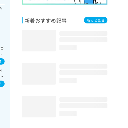
い。
新着おすすめ記事
もっと見る
膚炎
loading...
呼
化
る
次診
日
続
肝
loading...
る
loading...