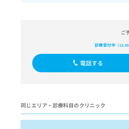
せ
こち
ち
らは
は
マイ
こ
ら
ナビ
ち
クリ
ら
ニッ
クナ
ご
広
ビサ
広
資
イト
告
告
診療受付中
への
（12:3
料
出
出
お問
の
稿
合せ
稿
ご
の
フォ
の
電話する
請
お
ーム
お
求
問
とな
問
りま
は
い
い
す。
こ
合
合
クリ
ち
わ
ニッ
わ
ら
せ
クの
せ
は
予
は
約・
同じエリア・診療科目のクリニック
こ
こ
無
症状
ち
ち
のご
料
ら
相談
ら
情
など
報
はで