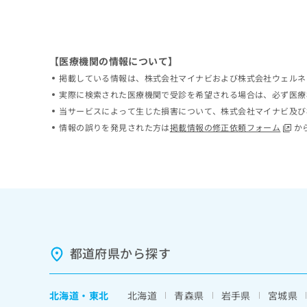
ち
み
ら
は
こ
ち
【医療機関の情報について】
そ
ら
の
掲載している情報は、株式会社マイナビおよび株式会社ウェルネ
他
実際に検索された医療機関で受診を希望される場合は、必ず医療
の
当サービスによって生じた損害について、株式会社マイナビ及び
お
情報の誤りを発見された方は
掲載情報の修正依頼フォーム
か
問
い
合
わ
せ
は
こ
ち
ら
都道府県から探す
北海道
・
東北
北海道
青森県
岩手県
宮城県