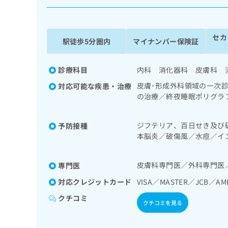
係
ク
者
リ
の
ニ
セカ
ッ
方
駅徒歩5分圏内
マイナンバー保険証
ク
は
ナ
こ
ビ
診療科目
内科 消化器科 皮膚科 
ち
に
皮膚･形成外科領域の一次
対応可能な疾患・治療
関
ら
の治療／終夜睡眠ポリグラ
す
吸療法（睡眠時無呼吸症候
る
管内視鏡検査／下部消化管
お
広
ジフテリア、百日せき及び
予防接種
療／ホルター型心電図検査
広
問
本脳炎／破傷風／水痘／イ
告
告
的な管理及び指導／漢方薬
い
炎
出
代
合
稿
わ
理
皮膚科専門医／外科専門医
専門医
の
せ
店
お
は
対応クレジットカード
VISA／MASTER／JCB／AM
の
問
こ
クチコミ
い
方
ち
クチコミを見る
合
ら
は
わ
こ