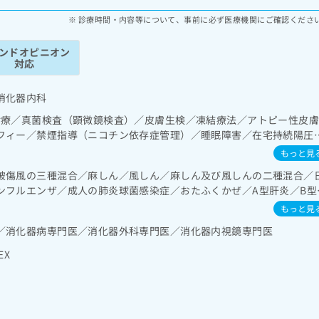
診療時間・内容等について、事前に必ず医療機関にご確認くださ
ンドオピニオン
対応
消化器内科
診療／真菌検査（顕微鏡検査）／皮膚生検／凍結療法／アトピー性皮
フィー／禁煙指導（ニコチン依存症管理）／睡眠障害／在宅持続陽圧
群治療）／消化器系領域の一次診療／上部消化管内視鏡検査／下部消
もっと見
内視鏡的切除術／肝･胆道・膵臓領域の一次診療／循環器系領域の一
破傷風の三種混合／麻しん／風しん／麻しん及び風しんの二種混合／
／内分泌･代謝･栄養領域の一次診療／糖尿病による合併症に対する継
ンフルエンザ／成人の肺炎球菌感染症／おたふくかぜ／A型肝炎／B型
の処方
もっと見
／消化器病専門医／消化器外科専門医／消化器内視鏡専門医
EX