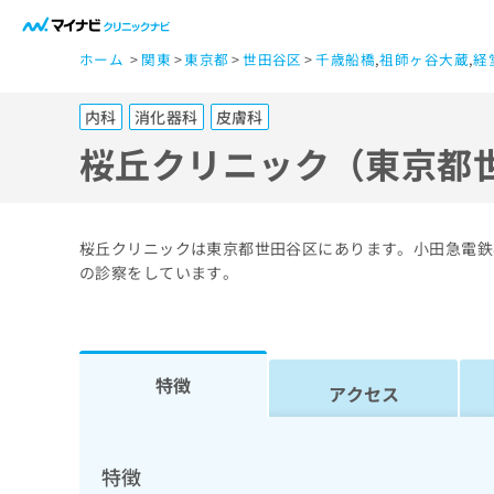
一
ホーム
関東
東京都
世田谷区
千歳船橋
,
祖師ヶ谷大蔵
,
経
般
ユ
内科
消化器科
皮膚科
ー
ザ
桜丘クリニック（東京都
ー
の
方
桜丘クリニックは東京都世田谷区にあります。小田急電鉄
は
の診察をしています。
こ
ち
ら
特徴
アクセス
医
マ
療
イ
ナ
関
特徴
ビ