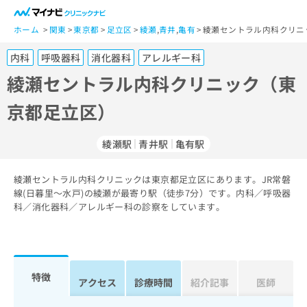
一
般
ホーム
関東
東京都
足立区
綾瀬
,
青井
,
亀有
綾瀬セントラル内科クリニ
ユ
内科
呼吸器科
消化器科
アレルギー科
ー
ザ
綾瀬セントラル内科クリニック（東
ー
京都足立区）
の
方
は
綾瀬駅
青井駅
亀有駅
こ
ち
綾瀬セントラル内科クリニックは東京都足立区にあります。JR常磐
ら
線(日暮里～水戸)の綾瀬が最寄り駅（徒歩7分）です。内科／呼吸器
科／消化器科／アレルギー科の診察をしています。
医
マ
療
イ
関
ナ
係
ビ
者
ク
特徴
アクセス
診療時間
紹介記事
医師
の
リ
方
ニ