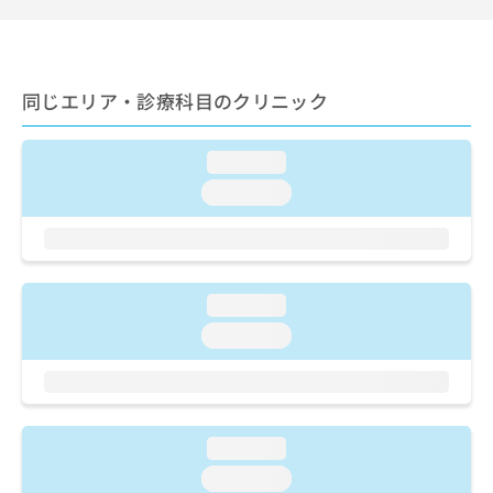
ご了
ら
み
承く
は
ださ
こ
無
い。
ち
料
同じエリア・診療科目のクリニック
ら
情
報
拡
掲
loading...
充
載
の
loading...
情
お
報
申
の
し
修
込
正
み
は
loading...
は
こ
loading...
こ
ち
ち
ら
ら
そ
の
loading...
他
loading...
の