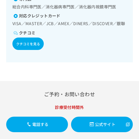
出
稿
クリ
資
総合内科専門医／消化器病専門医／消化器内視鏡専門医
稿
ニッ
の
料
クナ
の
お
対応クレジットカード
の
ビサ
お
問
ご
VISA／MASTER／JCB／AMEX／DINERS／DISCOVER／銀聯
イト
問
い
請
への
い
クチコミ
合
お問
求
合
合せ
わ
は
クチコミを見る
フォ
わ
せ
こ
ーム
せ
は
ち
とな
は
こ
ら
りま
こ
ち
す。
ち
ら
クリ
無
ら
ニッ
料
クの
資
情
予
料
報
約・
ご予約・お問い合わせ
の
症状
拡
のご
ご
充
診療受付時間外
相談
請
の
など
求
お
はで
は
申
きま
電話する
公式サイト
こ
せん
し
ので
ち
込