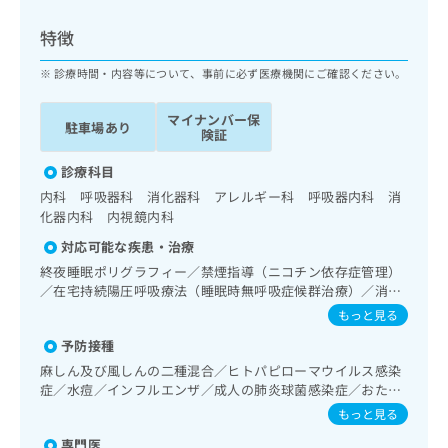
ッ
は
ク
こ
特徴
ナ
ち
ビ
診療時間・内容等について、事前に必ず医療機関にご確認ください。
ら
に
関
マイナンバー保
広
駐車場あり
す
広
険証
告
る
告
代
お
診療科目
出
理
問
稿
内科 呼吸器科 消化器科 アレルギー科 呼吸器内科 消
店
い
の
化器内科 内視鏡内科
合
の
お
対応可能な疾患・治療
わ
方
問
せ
終夜睡眠ポリグラフィー／禁煙指導（ニコチン依存症管理）
い
は
は
／在宅持続陽圧呼吸療法（睡眠時無呼吸症候群治療）／消化
合
こ
器系領域の一次診療／上部消化管内視鏡検査／アレルギーの
こ
わ
もっと見る
ち
減感作療法
ち
せ
ら
予防接種
ら
は
麻しん及び風しんの二種混合／ヒトパピローマウイルス感染
こ
こち
症／水痘／インフルエンザ／成人の肺炎球菌感染症／おたふ
ち
広
らは
くかぜ／B型肝炎
広
ら
もっと見る
告
マイ
告
出
ナビ
専門医