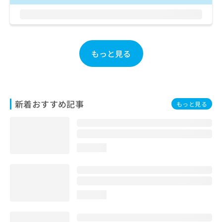
お
問
い
合
わ
もっと見る
せ
は
こ
ち
ら
新着おすすめ記事
もっと見る
loading...
loading...