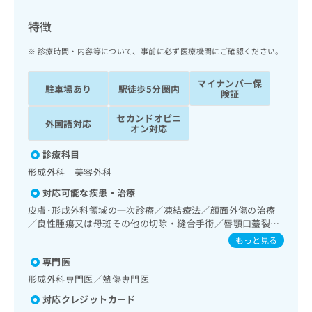
ッ
は
ク
こ
特徴
ナ
ち
ビ
診療時間・内容等について、事前に必ず医療機関にご確認ください。
ら
に
関
マイナンバー保
広
駐車場あり
駅徒歩5分圏内
す
広
険証
告
る
告
代
セカンドオピニ
お
出
外国語対応
オン対応
理
問
稿
店
い
の
診療科目
合
の
お
形成外科 美容外科
わ
方
問
せ
い
は
対応可能な疾患・治療
は
合
こ
皮膚･形成外科領域の一次診療／凍結療法／顔面外傷の治療
こ
わ
ち
／良性腫瘍又は母斑その他の切除・縫合手術／唇顎口蓋裂手
ち
せ
術
ら
もっと見る
ら
は
こ
専門医
こち
ち
広
形成外科専門医／熱傷専門医
らは
広
ら
告
マイ
対応クレジットカード
告
出
ナビ