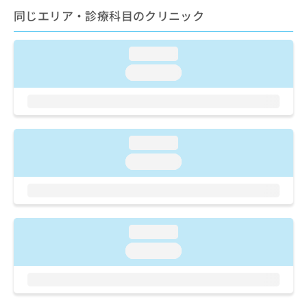
ご了
ら
み
同じエリア・診療科目のクリニック
承く
は
ださ
こ
無
い。
ち
料
loading...
ら
情
loading...
報
拡
掲
充
載
の
情
お
報
loading...
申
の
し
修
loading...
込
正
み
は
は
こ
こ
ち
ち
ら
loading...
ら
loading...
そ
の
他
の