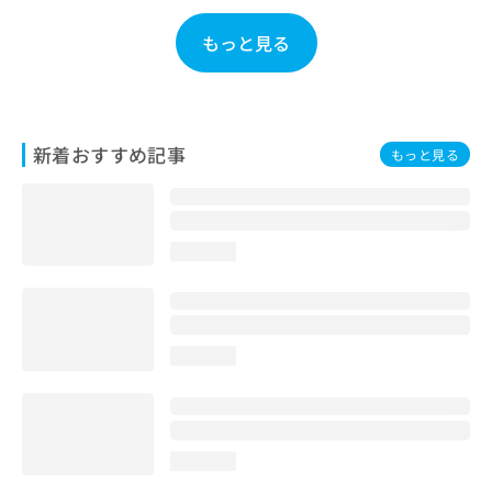
お
問
もっと見る
い
合
わ
せ
は
新着おすすめ記事
もっと見る
こ
ち
ら
loading...
loading...
loading...