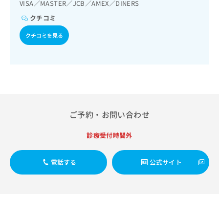
出
VISA／MASTER／JCB／AMEX／DINERS
稿
クリ
資
稿
ニッ
の
料
クチコミ
クナ
の
お
の
ビサ
お
問
ご
クチコミを見る
イト
問
い
請
への
い
合
お問
求
合
合せ
わ
は
フォ
わ
せ
こ
ーム
せ
は
ち
とな
は
こ
ら
りま
こ
ち
す。
ち
ら
クリ
ご予約・お問い合わせ
無
ら
ニッ
料
クの
資
診療受付時間外
情
予
料
報
約・
の
症状
拡
のご
電話する
公式サイト
ご
充
相談
請
の
など
求
お
はで
は
申
きま
こ
せん
し
ので
ち
込