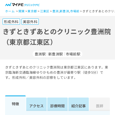
一
般
ホーム
関東
東京都
江東区
豊洲
,
新豊洲
,
市場前
きずときずあとのクリ
ユ
形成外科
美容外科
ー
ザ
きずときずあとのクリニック豊洲院
ー
（東京都江東区）
の
方
は
豊洲駅
新豊洲駅
市場前駅
こ
ち
きずときずあとのクリニック豊洲院は東京都江東区にあります。東
ら
京臨海新交通臨海線ゆりかもめの豊洲が最寄り駅（徒歩5分）で
す。形成外科／美容外科の診察をしています。
医
マ
療
イ
関
ナ
係
ビ
者
ク
特徴
アクセス
診療時間
紹介記事
医師
の
リ
方
ニ