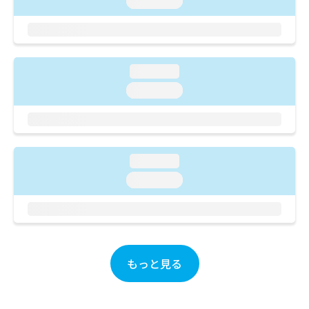
loading...
ご了
ら
み
承く
は
ださ
こ
無
い。
ち
料
ら
情
loading...
報
loading...
拡
掲
充
載
の
情
お
報
申
の
し
loading...
修
込
正
loading...
み
は
は
こ
こ
ち
ち
ら
ら
もっと見る
そ
の
他
の