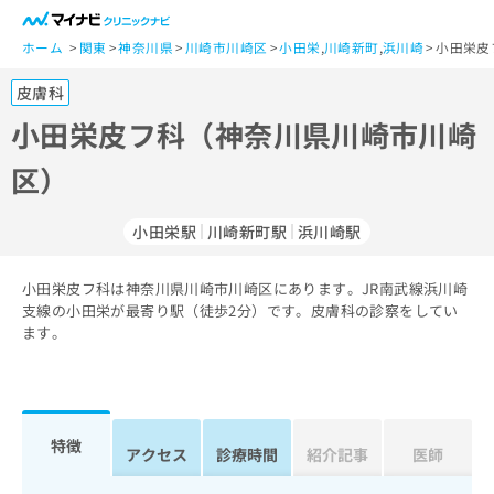
一
般
ホーム
関東
神奈川県
川崎市川崎区
小田栄
,
川崎新町
,
浜川崎
小田栄皮
ユ
皮膚科
ー
ザ
小田栄皮フ科（神奈川県川崎市川崎
ー
区）
の
方
は
小田栄駅
川崎新町駅
浜川崎駅
こ
ち
小田栄皮フ科は神奈川県川崎市川崎区にあります。JR南武線浜川崎
ら
支線の小田栄が最寄り駅（徒歩2分）です。皮膚科の診察をしてい
ます。
医
マ
療
イ
関
ナ
係
ビ
者
ク
特徴
アクセス
診療時間
紹介記事
医師
の
リ
方
ニ