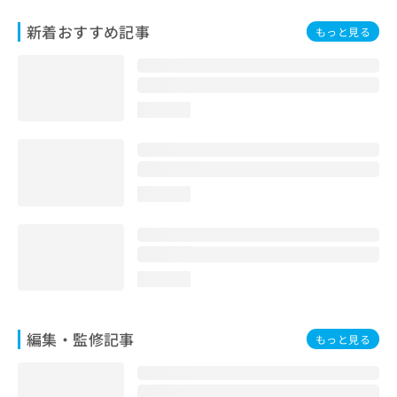
お
新着おすすめ記事
問
もっと見る
い
合
わ
せ
loading...
は
こ
ち
ら
loading...
loading...
編集・監修記事
もっと見る