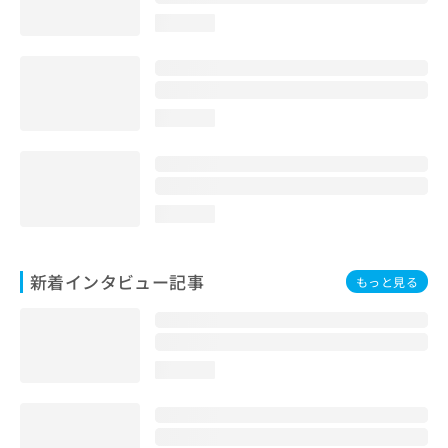
loading...
loading...
loading...
新着インタビュー記事
もっと見る
loading...