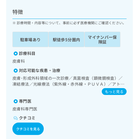
ッ
は
ク
こ
特徴
ナ
ち
ビ
診療時間・内容等について、事前に必ず医療機関にご確認ください。
ら
に
関
マイナンバー保
広
駐車場あり
駅徒歩5分圏内
す
広
険証
告
る
告
代
お
診療科目
出
理
問
稿
皮膚科
店
い
の
対応可能な疾患・治療
合
の
お
わ
皮膚･形成外科領域の一次診療／真菌検査（顕微鏡検査）／
方
問
せ
凍結療法／光線療法（紫外線・赤外線・ＰＵＶＡ）／アトピ
い
は
ー性皮膚炎の治療
は
合
もっと見る
こ
こ
わ
ち
専門医
ち
せ
ら
ら
皮膚科専門医
は
こ
クチコミ
こち
ち
広
らは
広
ら
クチコミを見る
告
マイ
告
出
ナビ