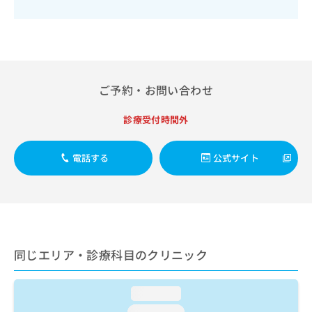
出
稿
クリ
資
稿
ニッ
の
料
クナ
の
お
の
ビサ
お
問
ご
イト
問
い
請
への
い
合
お問
求
合
ご予約・お問い合わせ
合せ
わ
は
フォ
わ
せ
こ
ーム
せ
は
ち
診療受付時間外
とな
は
こ
ら
りま
こ
ち
す。
ち
電話する
公式サイト
ら
クリ
無
ら
ニッ
料
クの
資
情
予
料
報
約・
の
症状
拡
のご
ご
充
相談
請
の
同じエリア・診療科目のクリニック
など
求
お
はで
は
申
きま
こ
せん
し
loading...
ので
ち
込