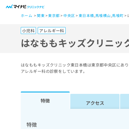
一
ホーム
関東
東京都
中央区
東日本橋
,
馬喰横山
,
馬喰町
般
ユ
小児科
アレルギー科
ー
ザ
はなももキッズクリニッ
ー
の
方
はなももキッズクリニック東日本橋は東京都中央区にあり
は
アレルギー科の診察をしています。
こ
ち
ら
特徴
アクセス
医
マ
療
イ
ナ
関
特徴
ビ