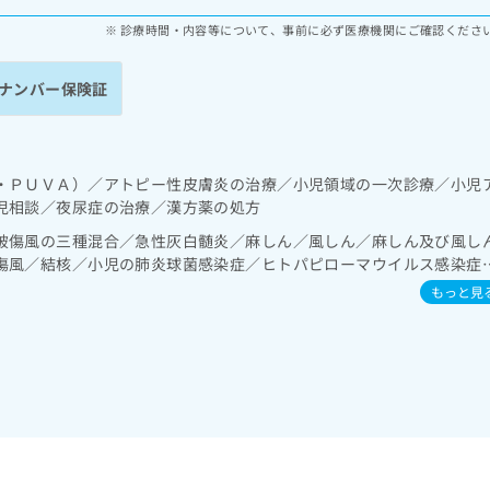
診療時間・内容等について、事前に必ず医療機関にご確認くださ
ナンバー保険証
・ＰＵＶＡ）／アトピー性皮膚炎の治療／小児領域の一次診療／小児
児相談／夜尿症の治療／漢方薬の処方
破傷風の三種混合／急性灰白髄炎／麻しん／風しん／麻しん及び風し
傷風／結核／小児の肺炎球菌感染症／ヒトパピローマウイルス感染症
たふくかぜ／A型肝炎／B型肝炎／ロタウイルス感染症
もっと見