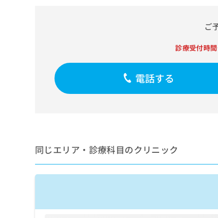
せ
こち
ち
らは
は
マイ
こ
ら
ご
ナビ
ち
クリ
ら
ニッ
診療受付時間
クナ
広
ビサ
広
資
イト
告
告
電話する
への
料
出
出
お問
の
稿
合せ
稿
ご
の
フォ
の
請
お
ーム
お
求
問
とな
問
りま
は
い
い
す。
こ
合
合
クリ
ち
わ
同じエリア・診療科目のクリニック
ニッ
わ
ら
せ
クの
せ
は
予
は
約・
こ
こ
無
症状
ち
ち
のご
料
ら
相談
ら
情
など
報
はで