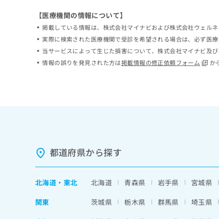
ち
み
【医療機関の情報について】
ら
は
掲載している情報は、株式会社マイナビおよび株式会社ウェルネ
こ
ち
実際に検索された医療機関で受診を希望される場合は、必ず医療
そ
ら
当サービスによって生じた損害について、株式会社マイナビ及び
の
情報の誤りを発見された方は
掲載情報の修正依頼フォーム
か
他
の
お
問
い
合
わ
せ
は
都道府県から探す
こ
ち
ら
北海道
・
東北
北海道
青森県
岩手県
宮城県
関東
茨城県
栃木県
群馬県
埼玉県