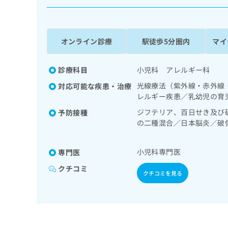
係
ク
者
リ
の
ニ
ッ
方
オンライン診療
駅徒歩5分圏内
マイ
ク
は
ナ
こ
ビ
診療科目
小児科 アレルギー科
ち
に
光線療法（紫外線・赤外線
対応可能な疾患・治療
関
ら
レルギー疾患／乳幼児の育
す
る
ジフテリア、百日せき及び
予防接種
お
の二種混合／日本脳炎／破
広
広
問
水痘／インフルエンザ／お
告
告
い
出
代
合
小児科専門医
専門医
稿
わ
理
クチコミ
の
せ
クチコミを見る
店
お
は
の
問
こ
い
方
ち
合
ら
は
わ
こ