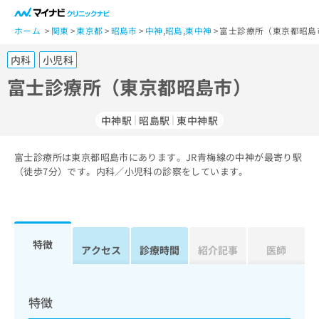
一
般
ホーム
関東
東京都
昭島市
中神
,
昭島
,
東中神
富士診療所（東京都昭島
ユ
内科
小児科
ー
ザ
富士診療所（東京都昭島市）
ー
の
中神駅
昭島駅
東中神駅
方
は
こ
富士診療所は東京都昭島市にあります。JR青梅線の中神が最寄り駅
（徒歩7分）です。内科／小児科の診察をしています。
ち
ら
医
マ
療
イ
特徴
アクセス
診療時間
紹介記事
医師
関
ナ
係
ビ
者
ク
の
リ
特徴
方
ニ