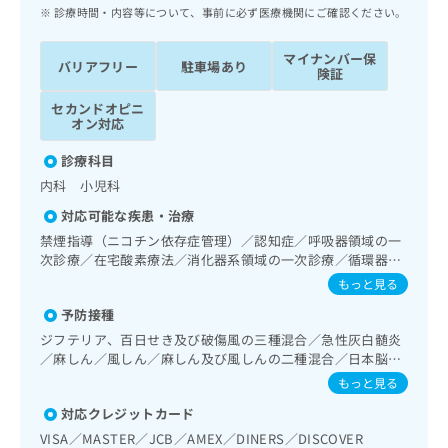
ッ
は
診療時間・内容等について、事前に必ず医療機関にご確認ください。
ク
こ
ナ
ち
マイナンバー保
バリアフリー
駐車場あり
ビ
険証
ら
に
セカンドオピニ
関
広
オン対応
す
広
告
る
告
診療科目
代
お
出
内科 小児科
理
問
稿
店
い
の
対応可能な疾患・治療
合
の
お
禁煙指導（ニコチン依存症管理）／認知症／呼吸器領域の一
わ
方
問
次診療／在宅酸素療法／消化器系領域の一次診療／循環器系
せ
い
は
領域の一次診療／ホルター型心電図検査／腎･泌尿器系領域
もっと見る
は
合
こ
の一次診療／尿失禁の治療／内分泌･代謝･栄養領域の一次診
こ
わ
予防接種
療／糖尿病患者教育（食事療法、運動療法、自己血糖測定）
ち
ち
せ
／糖尿病による合併症に対する継続的な管理及び指導／小児
ジフテリア、百日せき及び破傷風の三種混合／急性灰白髄炎
ら
ら
は
領域の一次診療／小児アレルギー疾患／乳幼児の育児相談／
／麻しん／風しん／麻しん及び風しんの二種混合／日本脳炎
こ
漢方薬の処方
／破傷風／結核／Hib感染症／小児の肺炎球菌感染症／ヒト
もっと見る
こち
ち
広
パピローマウイルス感染症／水痘／インフルエンザ／成人の
らは
広
ら
対応クレジットカード
肺炎球菌感染症／おたふくかぜ／A型肝炎／B型肝炎／ロタウ
告
マイ
告
イルス感染症
出
VISA／MASTER／JCB／AMEX／DINERS／DISCOVER
ナビ