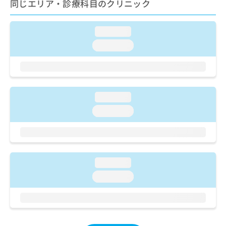
ご了
同じエリア・診療科目のクリニック
ら
み
承く
は
ださ
こ
無
い。
loading...
ち
料
ら
loading...
情
報
拡
掲
充
載
の
情
loading...
お
報
申
の
loading...
し
修
込
正
み
は
は
こ
こ
ち
loading...
ち
ら
loading...
ら
そ
の
他
の