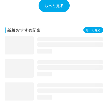
お
もっと見る
問
い
合
わ
せ
新着おすすめ記事
もっと見る
は
こ
ち
ら
loading...
loading...
loading...