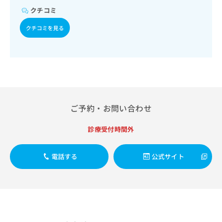
出
稿
クリ
資
クチコミ
稿
ニッ
の
料
クナ
の
お
の
クチコミを見る
ビサ
お
問
ご
イト
問
い
請
への
い
合
お問
求
合
合せ
わ
は
フォ
わ
せ
こ
ーム
せ
は
ち
とな
は
こ
ら
りま
こ
ち
す。
ご予約・お問い合わせ
ち
ら
クリ
無
ら
ニッ
料
診療受付時間外
クの
資
情
予
料
報
約・
の
症状
電話する
公式サイト
拡
のご
ご
充
相談
請
の
など
求
お
はで
は
申
きま
こ
せん
し
ので
ち
込