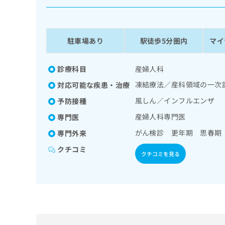
係
ク
者
リ
の
ニ
ッ
方
駐車場あり
駅徒歩5分圏内
マイ
ク
は
ナ
こ
ビ
診療科目
産婦人科
ち
に
凍結療法／産科領域の一次
対応可能な疾患・治療
関
ら
す
風しん／インフルエンザ
予防接種
る
産婦人科専門医
専門医
お
広
広
問
がん検診 更年期 思春期
専門外来
告
告
い
出
代
合
クチコミ
クチコミを見る
稿
わ
理
の
せ
店
お
は
の
問
こ
い
方
ち
合
ら
は
わ
こ