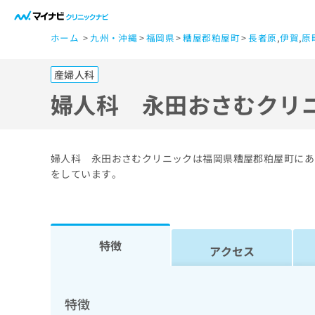
一
ホーム
九州・沖縄
福岡県
糟屋郡粕屋町
長者原
,
伊賀
,
原
般
ユ
産婦人科
ー
ザ
婦人科 永田おさむクリ
ー
の
方
婦人科 永田おさむクリニックは福岡県糟屋郡粕屋町にあ
は
をしています。
こ
ち
ら
特徴
アクセス
医
マ
療
イ
ナ
関
特徴
ビ