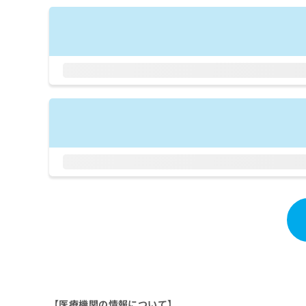
拡
資
きま
充
料
せん
の
ので
の
ご了
お
ご
承く
申
請
ださ
し
求
い。
込
は
み
こ
は
ち
こ
ら
ち
ら
無
料
掲
情
載
報
情
拡
報
充
の
の
修
お
正
申
は
し
こ
【医療機関の情報について】
込