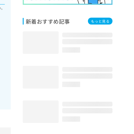
い。
新着おすすめ記事
もっと見る
loading...
loading...
loading...