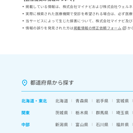
ち
み
掲載している情報は、株式会社マイナビおよび株式会社ウェルネ
ら
は
実際に検索された医療機関で受診を希望される場合は、必ず医療
こ
当サービスによって生じた損害について、株式会社マイナビ及び
ち
そ
情報の誤りを発見された方は
掲載情報の修正依頼フォーム
か
ら
の
他
の
お
問
い
合
わ
せ
都道府県から探す
は
こ
ち
北海道
・
東北
北海道
青森県
岩手県
宮城県
ら
関東
茨城県
栃木県
群馬県
埼玉県
中部
新潟県
富山県
石川県
福井県