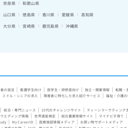
奈良県
和歌山県
山口県
徳島県
香川県
愛媛県
高知県
大分県
宮崎県
鹿児島県
沖縄県
験者の就活
看護学生向け
医学生・研修医向け
独立・開業情報
転職・
ミドル・シニアの求人
障害者に特化した求人紹介サービス
福祉・介護の
総合・専門ニュース
10代のチャレンジサイト
ティーンマーケティング
ウエディング情報
世界遺産検定
総合農業情報サイト
マイナビ子育て
tudy
My CareerID
医療施設情報メディア
お買い物サポートメディア