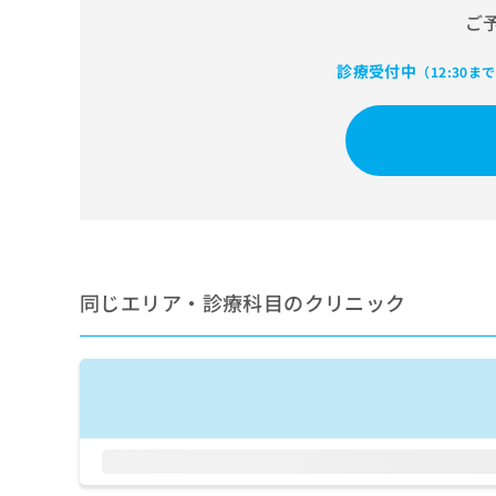
せ
こち
ご
ち
らは
は
マイ
こ
ら
ナビ
診療受付中
ち
（12:30ま
クリ
ら
ニッ
クナ
広
ビサ
広
資
イト
告
告
への
料
出
出
お問
の
稿
合せ
稿
ご
の
フォ
の
請
お
ーム
お
求
問
とな
問
りま
は
い
同じエリア・診療科目のクリニック
い
す。
こ
合
合
クリ
ち
わ
ニッ
わ
ら
せ
クの
せ
は
予
は
約・
こ
こ
無
症状
ち
ち
のご
料
ら
相談
ら
情
など
報
はで