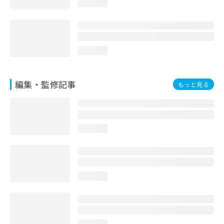
loading...
お
問
い
合
わ
loading...
せ
は
こ
編集・監修記事
もっと見る
ち
ら
loading...
loading...
loading...