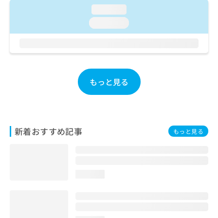
ご了
ら
み
loading...
承く
は
ださ
loading...
こ
無
い。
ち
料
ら
情
報
拡
掲
充
載
もっと見る
の
情
お
報
申
の
し
修
込
正
新着おすすめ記事
もっと見る
み
は
は
こ
こ
ち
ち
ら
ら
loading...
そ
の
他
の