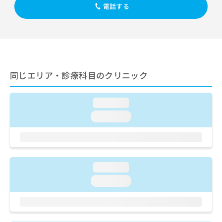
出
稿
クリ
資
電話する
稿
ニッ
の
料
クナ
の
お
の
ビサ
お
問
ご
イト
問
い
請
への
い
合
お問
求
合
合せ
わ
は
フォ
わ
同じエリア・診療科目のクリニック
せ
こ
ーム
せ
は
ち
とな
は
こ
ら
りま
こ
loading...
ち
す。
ち
ら
クリ
loading...
無
ら
ニッ
料
クの
資
情
予
料
報
約・
の
症状
拡
のご
ご
loading...
充
相談
請
の
loading...
など
求
お
はで
は
申
きま
こ
せん
し
ので
ち
込