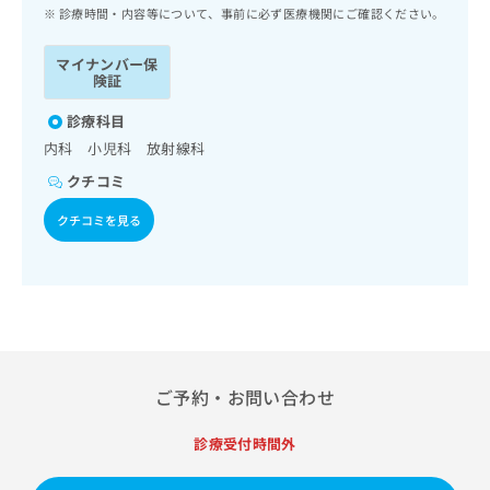
ッ
は
診療時間・内容等について、事前に必ず医療機関にご確認ください。
ク
こ
ナ
ち
マイナンバー保
ビ
険証
ら
に
関
診療科目
広
す
広
内科 小児科 放射線科
告
る
告
代
クチコミ
お
出
理
問
稿
クチコミを見る
店
い
の
合
の
お
わ
方
問
せ
い
は
は
合
こ
こ
わ
ち
ち
せ
ら
ら
は
ご予約・お問い合わせ
こ
こち
ち
広
らは
診療受付時間外
広
ら
告
マイ
告
出
ナビ