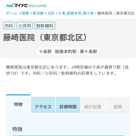
一
般
ホーム
関東
東京都
北区
十条
,
板橋本町
,
東十条
藤崎医院（東京都北区
ユ
内科
小児科
放射線科
ー
ザ
藤崎医院（東京都北区）
ー
の
十条駅
板橋本町駅
東十条駅
方
は
こ
藤崎医院は東京都北区にあります。JR埼京線の十条が最寄り駅（徒
歩7分）です。内科／小児科／放射線科の診察をしています。
ち
ら
医
マ
療
イ
特徴
アクセス
診療時間
紹介記事
医師
関
ナ
係
ビ
者
ク
の
リ
特徴
方
ニ