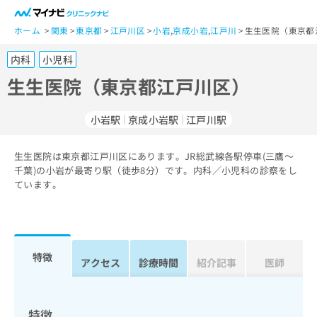
一
般
ホーム
関東
東京都
江戸川区
小岩
,
京成小岩
,
江戸川
生生医院（東京都
ユ
内科
小児科
ー
ザ
生生医院（東京都江戸川区）
ー
の
小岩駅
京成小岩駅
江戸川駅
方
は
こ
生生医院は東京都江戸川区にあります。JR総武線各駅停車(三鷹～
千葉)の小岩が最寄り駅（徒歩8分）です。内科／小児科の診察をし
ち
ています。
ら
医
マ
療
イ
関
ナ
特徴
アクセス
診療時間
紹介記事
医師
係
ビ
者
ク
の
リ
方
ニ
特徴