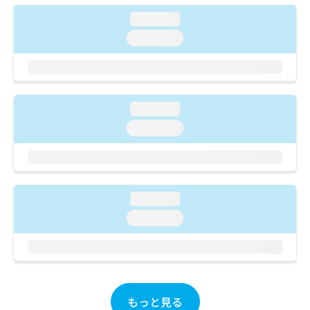
ご了
ら
み
承く
loading...
は
ださ
こ
無
い。
loading...
ち
料
ら
情
報
拡
掲
充
載
loading...
の
情
loading...
お
報
申
の
し
修
込
正
み
は
loading...
は
こ
こ
loading...
ち
ち
ら
ら
そ
の
他
もっと見る
の