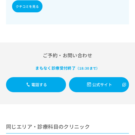
出
稿
クリ
資
クチコミを見る
稿
ニッ
の
料
クナ
の
お
の
ビサ
お
問
ご
イト
問
い
請
への
い
合
お問
求
合
合せ
わ
は
フォ
わ
せ
こ
ーム
せ
は
ち
とな
ご予約・お問い合わせ
は
こ
ら
りま
こ
ち
す。
ち
まもなく診療受付終了
（18:30まで）
ら
クリ
無
ら
ニッ
料
クの
資
情
予
電話する
公式サイト
料
報
約・
の
症状
拡
のご
ご
充
相談
請
の
など
求
お
はで
は
申
きま
こ
同じエリア・診療科目のクリニック
せん
し
ので
ち
込