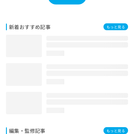
お
問
い
合
新着おすすめ記事
もっと見る
わ
せ
は
こ
ち
loading...
ら
loading...
loading...
編集・監修記事
もっと見る