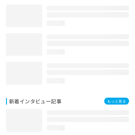
loading...
loading...
loading...
新着インタビュー記事
もっと見る
loading...