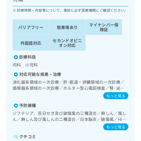
ッ
は
ク
診療時間・内容等について、事前に必ず医療機関にご確認ください。
こ
ナ
ち
ビ
ら
マイナンバー保
バリアフリー
駐車場あり
に
険証
関
広
セカンドオピニ
す
広
外国語対応
告
オン対応
る
告
代
お
出
診療科目
理
問
稿
内科 小児科
店
い
の
合
の
お
対応可能な疾患・治療
わ
方
問
消化器系領域の一次診療／肝･胆道・膵臓領域の一次診療／
せ
い
は
循環器系領域の一次診療／ホルター型心電図検査／腎･泌尿
は
合
こ
器系領域の一次診療／内分泌･代謝･栄養領域の一次診療／内
もっと見る
こ
わ
分泌機能検査／インスリン療法／糖尿病患者教育（食事療
ち
ち
せ
予防接種
法、運動療法、自己血糖測定）／糖尿病による合併症に対す
ら
ら
は
る継続的な管理及び指導／小児アレルギー疾患／小児糖尿病
ジフテリア、百日せき及び破傷風の三種混合／麻しん／風し
こ
／漢方薬の処方
ん／麻しん及び風しんの二種混合／日本脳炎／破傷風／Hib
こち
ち
広
感染症／小児の肺炎球菌感染症／ヒトパピローマウイルス感
もっと見る
らは
広
ら
告
染症／水痘／インフルエンザ／成人の肺炎球菌感染症／おた
マイ
告
クチコミ
ふくかぜ／A型肝炎／B型肝炎／ロタウイルス感染症
出
ナビ