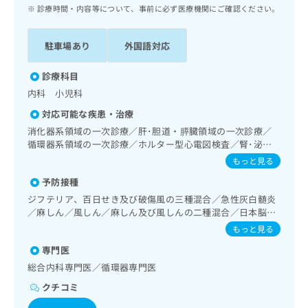
ッ
は
診療時間・内容等について、事前に必ず医療機関にご確認ください。
ク
こ
ナ
ち
駐車場あり
外国語対応
ビ
ら
に
関
診療科目
広
す
広
内科 小児科
告
る
告
代
対応可能な疾患・治療
お
出
理
問
消化器系領域の一次診療／肝･胆道・膵臓領域の一次診療／
稿
店
循環器系領域の一次診療／ホルター型心電図検査／腎･泌尿
い
の
器系領域の一次診療／乳腺領域の一次診療／インスリン療法
合
の
お
もっと見る
／血液・免疫系領域の一次診療／小児領域の一次診療／漢方
わ
方
問
予防接種
薬の処方
せ
い
は
ジフテリア、百日せき及び破傷風の三種混合／急性灰白髄炎
は
合
こ
／麻しん／風しん／麻しん及び風しんの二種混合／日本脳炎
こ
わ
ち
／破傷風／結核／Hib感染症／小児の肺炎球菌感染症／ヒト
ち
せ
もっと見る
ら
パピローマウイルス感染症／水痘／インフルエンザ／成人の
ら
は
専門医
肺炎球菌感染症／おたふくかぜ／B型肝炎／ロタウイルス感
こ
染症
こち
総合内科専門医／循環器専門医
ち
広
らは
広
ら
告
クチコミ
マイ
告
出
ナビ