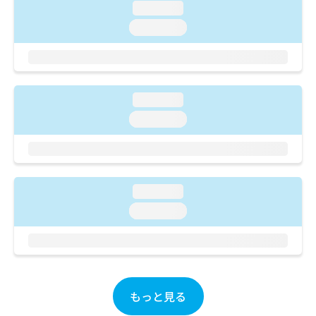
ご了
ら
み
loading...
承く
は
ださ
loading...
こ
無
い。
ち
料
ら
情
報
拡
掲
loading...
充
載
loading...
の
情
お
報
申
の
し
修
込
正
loading...
み
は
は
こ
loading...
こ
ち
ち
ら
ら
そ
の
もっと見る
他
の