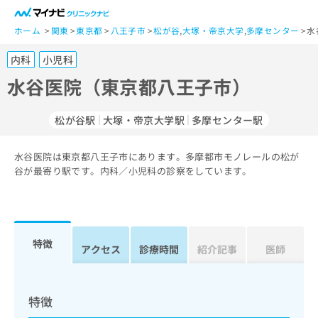
一
般
ホーム
関東
東京都
八王子市
松が谷
,
大塚・帝京大学
,
多摩センター
水
ユ
内科
小児科
ー
ザ
水谷医院（東京都八王子市）
ー
の
松が谷駅
大塚・帝京大学駅
多摩センター駅
方
は
こ
水谷医院は東京都八王子市にあります。多摩都市モノレールの松が
谷が最寄り駅です。内科／小児科の診察をしています。
ち
ら
医
マ
療
イ
特徴
アクセス
診療時間
紹介記事
医師
関
ナ
係
ビ
者
ク
の
リ
特徴
方
ニ