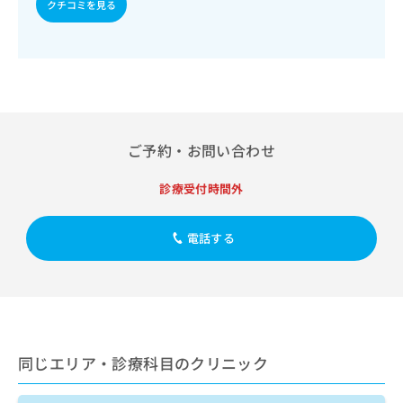
出
クチコミを見る
稿
クリ
資
稿
ニッ
の
料
クナ
の
お
の
ビサ
お
問
ご
イト
問
い
請
への
い
合
お問
求
合
合せ
わ
は
フォ
わ
せ
こ
ーム
ご予約・お問い合わせ
せ
は
ち
とな
は
こ
ら
りま
こ
ち
診療受付時間外
す。
ち
ら
クリ
無
ら
ニッ
料
クの
電話する
資
情
予
料
報
約・
の
症状
拡
のご
ご
充
相談
請
の
など
求
お
はで
は
申
きま
同じエリア・診療科目のクリニック
こ
せん
し
ので
ち
込