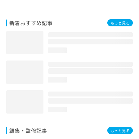
お
問
い
新着おすすめ記事
合
もっと見る
わ
せ
は
こ
loading...
ち
ら
loading...
loading...
編集・監修記事
もっと見る