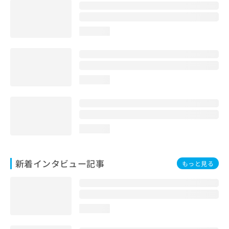
loading...
loading...
loading...
新着インタビュー記事
もっと見る
loading...