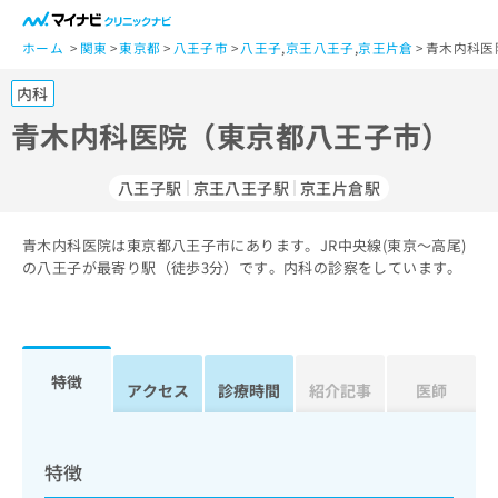
一
般
ホーム
関東
東京都
八王子市
八王子
,
京王八王子
,
京王片倉
青木内科医
ユ
内科
ー
ザ
青木内科医院（東京都八王子市）
ー
の
八王子駅
京王八王子駅
京王片倉駅
方
は
こ
青木内科医院は東京都八王子市にあります。JR中央線(東京～高尾)
の八王子が最寄り駅（徒歩3分）です。内科の診察をしています。
ち
ら
医
マ
療
イ
特徴
アクセス
診療時間
紹介記事
医師
関
ナ
係
ビ
者
ク
の
リ
特徴
方
ニ