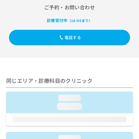
出
稿
クリ
資
ご予約・お問い合わせ
稿
ニッ
の
料
クナ
の
お
の
ビサ
お
診療受付中
（18:00まで）
問
ご
イト
問
い
請
への
い
合
お問
求
電話する
合
合せ
わ
は
フォ
わ
せ
こ
ーム
せ
は
ち
とな
は
こ
ら
りま
こ
ち
す。
ち
ら
クリ
無
ら
ニッ
同じエリア・診療科目のクリニック
料
クの
資
情
予
料
報
約・
の
症状
loading...
拡
のご
ご
充
loading...
相談
請
の
など
求
お
はで
は
申
きま
こ
せん
し
ので
ち
込
loading...