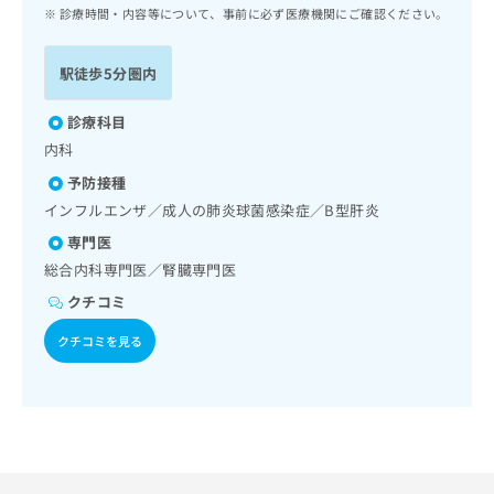
ッ
は
診療時間・内容等について、事前に必ず医療機関にご確認ください。
ク
こ
ナ
ち
駅徒歩5分圏内
ビ
ら
に
関
診療科目
広
す
広
内科
告
る
告
代
予防接種
お
出
理
問
インフルエンザ／成人の肺炎球菌感染症／B型肝炎
稿
店
い
の
専門医
合
の
お
総合内科専門医／腎臓専門医
わ
方
問
せ
い
クチコミ
は
は
合
こ
クチコミを見る
こ
わ
ち
ち
せ
ら
ら
は
こ
こち
ち
広
らは
広
ら
告
マイ
告
出
ナビ