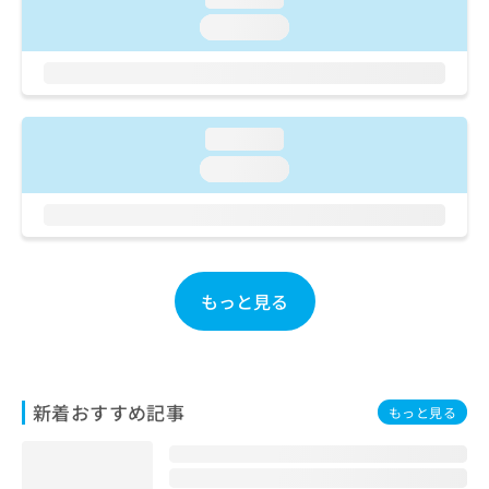
ご了
ら
み
承く
loading...
は
ださ
こ
無
い。
ち
料
ら
情
報
loading...
拡
掲
充
loading...
載
の
情
お
報
申
の
し
修
込
正
み
もっと見る
は
は
こ
こ
ち
ち
ら
ら
新着おすすめ記事
もっと見る
そ
の
他
の