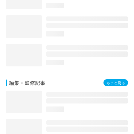
お
loading...
問
い
合
わ
せ
loading...
は
こ
ち
ら
loading...
編集・監修記事
もっと見る
loading...